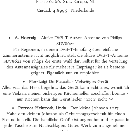
País: 46.166.181.2, Europa, NL
Ciudad: 4.8995 , Niederlande
A. Hoernig
- Aktive DVB-T Außen-Antenne von Philips
SDV8622
Für Regionen, in denen DVB-T-Empfang über einfache
Zimmerantenne nicht möglich ist, stellt die aktive DVB-T-Antenne
SDV8622 von Philips die erste Wahl dar. Selbst für die Verteilung
des Antennensignales für meherere Empfänger ist sie bestens
geignet. Eigentlich nur zu empfehlen.
Pier-Luigi De Pascalis
- Vielseitiges Gerät
Alles was das Herz begehrt.. das Gerät kann echt alles, womit ich
eine Vielzahl meiner bisherigen Küchenhelfer abschaffen konnte -
nur Kochen kann das Gerät leider "noch" nicht ^^.
Porreca-Heimroth, Linda
- Der kleine Johnson 2017
Habe den kleinen Johnson als Geburtstagsgeschenk für einen
Freund bestellt. Die handliche Größe ist angenehm und er passt in
jede Tasche zum Nachschlagen. Gutes Werk zum angenehmen