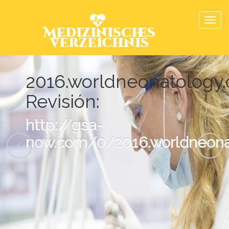
Medizinisches
Verzeichnis
2016.worldneonatology
Revisión:
http://gsa-
now.com/0/2016.worldneona