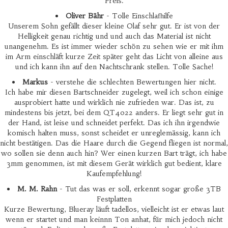
Preis.
Oliver Bähr
- Tolle Einschlafhilfe
Unserem Sohn gefällt dieser kleine Olaf sehr gut. Er ist von der
Helligkeit genau richtig und und auch das Material ist nicht
unangenehm. Es ist immer wieder schön zu sehen wie er mit ihm
im Arm einschläft kurze Zeit später geht das Licht von alleine aus
und ich kann ihn auf den Nachtschrank stellen. Tolle Sache!
Markus
- verstehe die schlechten Bewertungen hier nicht.
Ich habe mir diesen Bartschneider zugelegt, weil ich schon einige
ausprobiert hatte und wirklich nie zufrieden war. Das ist, zu
mindestens bis jetzt, bei dem QT4022 anders. Er liegt sehr gut in
der Hand, ist leise und schneidet perfekt. Das ich ihn irgendwie
komisch halten muss, sonst scheidet er unreglemässig, kann ich
nicht bestätigen. Das die Haare durch die Gegend fliegen ist normal,
wo sollen sie denn auch hin? Wer einen kurzen Bart trägt, ich habe
3mm genommen, ist mit diesem Gerät wirklich gut bedient, klare
Kaufempfehlung!
M. M. Rahn
- Tut das was er soll, erkennt sogar große 3TB
Festplatten
Kurze Bewertung, Blueray läuft tadellos, vielleicht ist er etwas laut
wenn er startet und man keinnn Ton anhat, für mich jedoch nicht