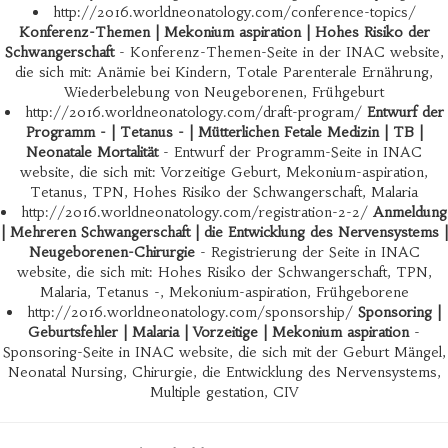
http://2016.worldneonatology.com/conference-topics/
Konferenz-Themen | Mekonium aspiration | Hohes Risiko der
Schwangerschaft
- Konferenz-Themen-Seite in der INAC website,
die sich mit: Anämie bei Kindern, Totale Parenterale Ernährung,
Wiederbelebung von Neugeborenen, Frühgeburt
http://2016.worldneonatology.com/draft-program/
Entwurf der
Programm - | Tetanus - | Mütterlichen Fetale Medizin | TB |
Neonatale Mortalität
- Entwurf der Programm-Seite in INAC
website, die sich mit: Vorzeitige Geburt, Mekonium-aspiration,
Tetanus, TPN, Hohes Risiko der Schwangerschaft, Malaria
http://2016.worldneonatology.com/registration-2-2/
Anmeldung
| Mehreren Schwangerschaft | die Entwicklung des Nervensystems |
Neugeborenen-Chirurgie
- Registrierung der Seite in INAC
website, die sich mit: Hohes Risiko der Schwangerschaft, TPN,
Malaria, Tetanus -, Mekonium-aspiration, Frühgeborene
http://2016.worldneonatology.com/sponsorship/
Sponsoring |
Geburtsfehler | Malaria | Vorzeitige | Mekonium aspiration
-
Sponsoring-Seite in INAC website, die sich mit der Geburt Mängel,
Neonatal Nursing, Chirurgie, die Entwicklung des Nervensystems,
Multiple gestation, CIV