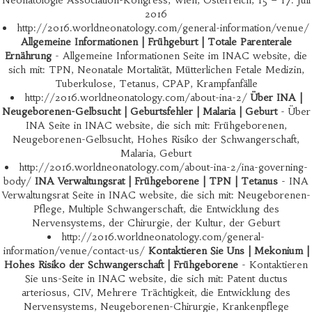
Neonatologie Association-Kongress, Wien, Österreich, 15 – 17. Juli
2016
http://2016.worldneonatology.com/general-information/venue/
Allgemeine Informationen | Frühgeburt | Totale Parenterale
Ernährung
- Allgemeine Informationen Seite im INAC website, die
sich mit: TPN, Neonatale Mortalität, Mütterlichen Fetale Medizin,
Tuberkulose, Tetanus, CPAP, Krampfanfälle
http://2016.worldneonatology.com/about-ina-2/
Über INA |
Neugeborenen-Gelbsucht | Geburtsfehler | Malaria | Geburt
- Über
INA Seite in INAC website, die sich mit: Frühgeborenen,
Neugeborenen-Gelbsucht, Hohes Risiko der Schwangerschaft,
Malaria, Geburt
http://2016.worldneonatology.com/about-ina-2/ina-governing-
body/
INA Verwaltungsrat | Frühgeborene | TPN | Tetanus
- INA
Verwaltungsrat Seite in INAC website, die sich mit: Neugeborenen-
Pflege, Multiple Schwangerschaft, die Entwicklung des
Nervensystems, der Chirurgie, der Kultur, der Geburt
http://2016.worldneonatology.com/general-
information/venue/contact-us/
Kontaktieren Sie Uns | Mekonium |
Hohes Risiko der Schwangerschaft | Frühgeborene
- Kontaktieren
Sie uns-Seite in INAC website, die sich mit: Patent ductus
arteriosus, CIV, Mehrere Trächtigkeit, die Entwicklung des
Nervensystems, Neugeborenen-Chirurgie, Krankenpflege