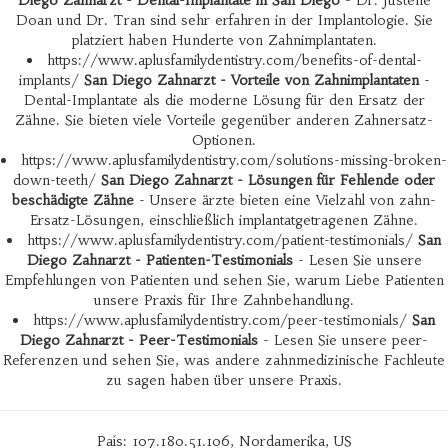
Diego Zahnarzt - Dental-Implantate in San Diego
- Dr. Justene
Doan und Dr. Tran sind sehr erfahren in der Implantologie. Sie
platziert haben Hunderte von Zahnimplantaten.
https://www.aplusfamilydentistry.com/benefits-of-dental-
implants/
San Diego Zahnarzt - Vorteile von Zahnimplantaten
-
Dental-Implantate als die moderne Lösung für den Ersatz der
Zähne. Sie bieten viele Vorteile gegenüber anderen Zahnersatz-
Optionen.
https://www.aplusfamilydentistry.com/solutions-missing-broken-
down-teeth/
San Diego Zahnarzt - Lösungen für Fehlende oder
beschädigte Zähne
- Unsere ärzte bieten eine Vielzahl von zahn-
Ersatz-Lösungen, einschließlich implantatgetragenen Zähne.
https://www.aplusfamilydentistry.com/patient-testimonials/
San
Diego Zahnarzt - Patienten-Testimonials
- Lesen Sie unsere
Empfehlungen von Patienten und sehen Sie, warum Liebe Patienten
unsere Praxis für Ihre Zahnbehandlung.
https://www.aplusfamilydentistry.com/peer-testimonials/
San
Diego Zahnarzt - Peer-Testimonials
- Lesen Sie unsere peer-
Referenzen und sehen Sie, was andere zahnmedizinische Fachleute
zu sagen haben über unsere Praxis.
País: 107.180.51.106, Nordamerika, US