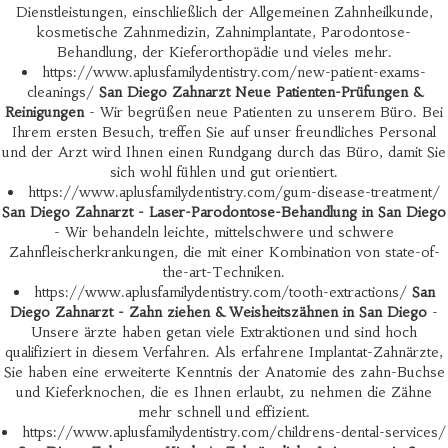
Dienstleistungen, einschließlich der Allgemeinen Zahnheilkunde,
kosmetische Zahnmedizin, Zahnimplantate, Parodontose-
Behandlung, der Kieferorthopädie und vieles mehr.
https://www.aplusfamilydentistry.com/new-patient-exams-
cleanings/
San Diego Zahnarzt Neue Patienten-Prüfungen &
Reinigungen
- Wir begrüßen neue Patienten zu unserem Büro. Bei
Ihrem ersten Besuch, treffen Sie auf unser freundliches Personal
und der Arzt wird Ihnen einen Rundgang durch das Büro, damit Sie
sich wohl fühlen und gut orientiert.
https://www.aplusfamilydentistry.com/gum-disease-treatment/
San Diego Zahnarzt - Laser-Parodontose-Behandlung in San Diego
- Wir behandeln leichte, mittelschwere und schwere
Zahnfleischerkrankungen, die mit einer Kombination von state-of-
the-art-Techniken.
https://www.aplusfamilydentistry.com/tooth-extractions/
San
Diego Zahnarzt - Zahn ziehen & Weisheitszähnen in San Diego
-
Unsere ärzte haben getan viele Extraktionen und sind hoch
qualifiziert in diesem Verfahren. Als erfahrene Implantat-Zahnärzte,
Sie haben eine erweiterte Kenntnis der Anatomie des zahn-Buchse
und Kieferknochen, die es Ihnen erlaubt, zu nehmen die Zähne
mehr schnell und effizient.
https://www.aplusfamilydentistry.com/childrens-dental-services/