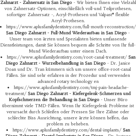
Zahnarzt - Zahnersatz in San Diego
- Wir bieten Ihnen eine Vielzahl
von Zahnersatz-Optionen, einschließlich voll-und Teilprothesen,
sofortiger Zahnersatz -, Acryl-Prothesen und Valpast® flexible
Acryl-Prothesen.
https://www.aplusfamilydentistry.com/full-mouth-reconstruction/
San Diego Zahnarzt - Full-Mund Wiederaufbau in San Diego
-
Unser team von ärzten und Spezialisten bieten umfassende
Dienstleistungen, damit Sie können bequem alle Schritte von Ihr full-
Mund Wiederaufbau unter einem Dach.
https://www.aplusfamilydentistry.com/root-canal-treatment/
San
Diego Zahnarzt - Wurzelbehandlung in San Diego
- Dr. Janice
Doan und Dr. Tran kümmern sich um unsere office-root-canal
Fällen. Sie sind sehr erfahren in der Prozedur und verwenden
advanced rotary technology en
https://www.aplusfamilydentistry.com/tmj-pain-headache-
treatment/
San Diego Zahnarzt - Kiefergelenk-Schmerzen und
Kopfschmerzen die Behandlung in San Diego
- Unser Büro
übernimmt viele TMD-Fällen. Wenn Ihr Kiefergelenk Probleme ist
verursacht durch Schleifen oder Pressen Sie Ihre Zähne oder
schlechte Biss Ausrichtung, unsere ärzte können helfen, das
problem zu beheben.
https://www.aplusfamilydentistry.com/dental-implants/
San