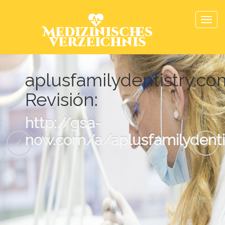
Medizinisches
Verzeichnis
aplusfamilydentistry.co
Revisión:
http://gsa-
now.com/a/aplusfamilydenti