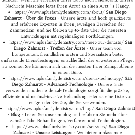
Stunden. Wenn Sie erreichen unser Büro nach Feierabend, unsere
Nachricht-Maschine leitet Ihren Anruf an einen Arzt ' s Handy.
https://www.aplusfamilydentistry.com/about/
San Diego
Zahnarzt - Über die Praxis
- Unsere ärzte sind hoch qualifizierte
und erfahrene Experten in Ihren jeweiligen Bereichen der
Zahnmedizin, und Sie bleiben up-to-date über die neuesten
Entwicklungen mit regelmäßigen Fortbildungen.
https://www.aplusfamilydentistry.com/meet-our-dentists/
San
Diego Zahnarzt - Treffen der Ärzte
- Unser team von
kompetenten, freundlichen ärzten und Spezialisten bietet
umfassende Dienstleistungen, einschließlich der erweiterten Pflege,
so können Sie kümmern sich um die meisten Ihrer Zahnprobleme
in einem Büro.
https://www.aplusfamilydentistry.com/dental-technology/
San
Diego Zahnarzt - Advanced-Technologie
- Unsere ärzte
verwenden moderne dental-Technologie sorgt für die präzise,
effiziente und minimal-invasive Behandlung. Hier ist eine Liste von
einigen der Geräte, die Sie verwenden.
https://www.aplusfamilydentistry.com/blog/
San Diego Zahnarzt
- Blog
- Lesen Sie unseren blog und erfahren Sie mehr über
zahnärztliche Behandlungen, Verfahren und Technologien.
https://www.aplusfamilydentistry.com/services/
San Diego
Zahnarzt - Unsere Leistungen
- Wir bieten umfassende