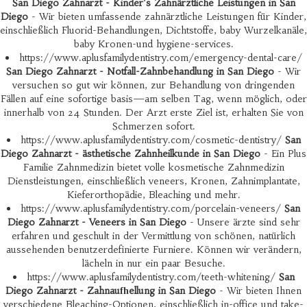
San Diego Zahnarzt - Kinder's Zahnärztliche Leistungen in San
Diego
- Wir bieten umfassende zahnärztliche Leistungen für Kinder,
einschließlich Fluorid-Behandlungen, Dichtstoffe, baby Wurzelkanäle,
baby Kronen-und hygiene-services.
https://www.aplusfamilydentistry.com/emergency-dental-care/
San Diego Zahnarzt - Notfall-Zahnbehandlung in San Diego
- Wir
versuchen so gut wir können, zur Behandlung von dringenden
Fällen auf eine sofortige basis—am selben Tag, wenn möglich, oder
innerhalb von 24 Stunden. Der Arzt erste Ziel ist, erhalten Sie von
Schmerzen sofort.
https://www.aplusfamilydentistry.com/cosmetic-dentistry/
San
Diego Zahnarzt - ästhetische Zahnheilkunde in San Diego
- Ein Plus
Familie Zahnmedizin bietet volle kosmetische Zahnmedizin
Dienstleistungen, einschließlich veneers, Kronen, Zahnimplantate,
Kieferorthopädie, Bleaching und mehr.
https://www.aplusfamilydentistry.com/porcelain-veneers/
San
Diego Zahnarzt - Veneers in San Diego
- Unsere ärzte sind sehr
erfahren und geschult in der Vermittlung von schönen, natürlich
aussehenden benutzerdefinierte Furniere. Können wir verändern,
lächeln in nur ein paar Besuche.
https://www.aplusfamilydentistry.com/teeth-whitening/
San
Diego Zahnarzt - Zahnaufhellung in San Diego
- Wir bieten Ihnen
verschiedene Bleaching-Optionen, einschließlich in-office und take-