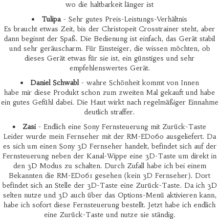
wo die haltbarkeit länger ist
Tulipa
- Sehr gutes Preis-Leistungs-Verhältnis
Es braucht etwas Zeit, bis der Christopeit Crosstrainer steht, aber
dann beginnt der Spaß. Die Bedienung ist einfach, das Gerät stabil
und sehr geräuscharm. Für Einsteiger, die wissen möchten, ob
dieses Gerät etwas für sie ist, ein günstiges und sehr
empfehlenswertes Gerät.
Daniel Schwabl
- wahre Schönheit kommt von Innen
habe mir diese Produkt schon zum zweiten Mal gekauft und habe
ein gutes Gefühl dabei. Die Haut wirkt nach regelmäßiger Einnahme
deutlich straffer.
Zasi
- Endlich eine Sony Fernsteuerung mit Zurück-Taste
Leider wurde mein Fernseher mit der RM-ED060 ausgeliefert. Da
es sich um einen Sony 3D Fernseher handelt, befindet sich auf der
Fernsteuerung neben der Kanal-Wippe eine 3D-Taste um direkt in
den 3D Modus zu schalten. Durch Zufall habe ich bei einem
Bekannten die RM-ED061 gesehen (kein 3D Fernseher). Dort
befindet sich an Stelle der 3D-Taste eine Zurück-Taste. Da ich 3D
selten nutze und 3D auch über das Options-Menü aktivieren kann,
habe ich sofort diese Fernsteuerung bestellt. Jetzt habe ich endlich
eine Zurück-Taste und nutze sie ständig.