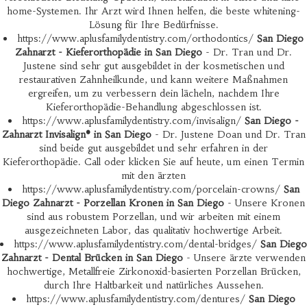
home-Systemen. Ihr Arzt wird Ihnen helfen, die beste whitening-
Lösung für Ihre Bedürfnisse.
https://www.aplusfamilydentistry.com/orthodontics/
San Diego
Zahnarzt - Kieferorthopädie in San Diego
- Dr. Tran und Dr.
Justene sind sehr gut ausgebildet in der kosmetischen und
restaurativen Zahnheilkunde, und kann weitere Maßnahmen
ergreifen, um zu verbessern dein lächeln, nachdem Ihre
Kieferorthopädie-Behandlung abgeschlossen ist.
https://www.aplusfamilydentistry.com/invisalign/
San Diego -
Zahnarzt Invisalign® in San Diego
- Dr. Justene Doan und Dr. Tran
sind beide gut ausgebildet und sehr erfahren in der
Kieferorthopädie. Call oder klicken Sie auf heute, um einen Termin
mit den ärzten
https://www.aplusfamilydentistry.com/porcelain-crowns/
San
Diego Zahnarzt - Porzellan Kronen in San Diego
- Unsere Kronen
sind aus robustem Porzellan, und wir arbeiten mit einem
ausgezeichneten Labor, das qualitativ hochwertige Arbeit.
https://www.aplusfamilydentistry.com/dental-bridges/
San Diego
Zahnarzt - Dental Brücken in San Diego
- Unsere ärzte verwenden
hochwertige, Metallfreie Zirkonoxid-basierten Porzellan Brücken,
durch Ihre Haltbarkeit und natürliches Aussehen.
https://www.aplusfamilydentistry.com/dentures/
San Diego