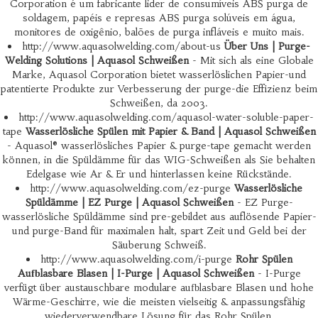
Corporation é um fabricante lider de consumíveis ABS purga de
soldagem, papéis e represas ABS purga solúveis em água,
monitores de oxigênio, balões de purga infláveis e muito mais.
http://www.aquasolwelding.com/about-us
Über Uns | Purge-
Welding Solutions | Aquasol Schweißen
- Mit sich als eine Globale
Marke, Aquasol Corporation bietet wasserlöslichen Papier-und
patentierte Produkte zur Verbesserung der purge-die Effizienz beim
Schweißen, da 2003.
http://www.aquasolwelding.com/aquasol-water-soluble-paper-
tape
Wasserlösliche Spülen mit Papier & Band | Aquasol Schweißen
- Aquasol® wasserlösliches Papier & purge-tape gemacht werden
können, in die Spüldämme für das WIG-Schweißen als Sie behalten
Edelgase wie Ar & Er und hinterlassen keine Rückstände.
http://www.aquasolwelding.com/ez-purge
Wasserlösliche
Spüldämme | EZ Purge | Aquasol Schweißen
- EZ Purge-
wasserlösliche Spüldämme sind pre-gebildet aus auflösende Papier-
und purge-Band für maximalen halt, spart Zeit und Geld bei der
Säuberung Schweiß.
http://www.aquasolwelding.com/i-purge
Rohr Spülen
Aufblasbare Blasen | I-Purge | Aquasol Schweißen
- I-Purge
verfügt über austauschbare modulare aufblasbare Blasen und hohe
Wärme-Geschirre, wie die meisten vielseitig & anpassungsfähig
wiederverwendbare Lösung für das Rohr Spülen.