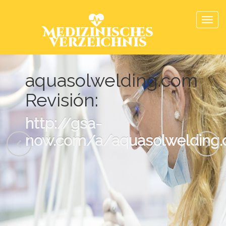
Medizinisches
Verzeichnis
aquasolwelding.com
Revisión:
http://gsa-
now.com/a/aquasolwelding.