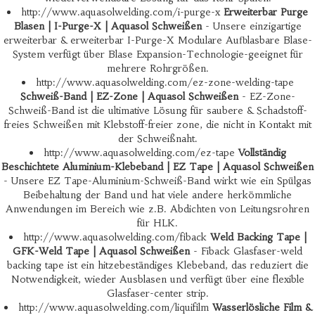
http://www.aquasolwelding.com/i-purge-x
Erweiterbar Purge
Blasen | I-Purge-X | Aquasol Schweißen
- Unsere einzigartige
erweiterbar & erweiterbar I-Purge-X Modulare Aufblasbare Blase-
System verfügt über Blase Expansion-Technologie-geeignet für
mehrere Rohrgrößen.
http://www.aquasolwelding.com/ez-zone-welding-tape
Schweiß-Band | EZ-Zone | Aquasol Schweißen
- EZ-Zone-
Schweiß-Band ist die ultimative Lösung für saubere & Schadstoff-
freies Schweißen mit Klebstoff-freier zone, die nicht in Kontakt mit
der Schweißnaht.
http://www.aquasolwelding.com/ez-tape
Vollständig
Beschichtete Aluminium-Klebeband | EZ Tape | Aquasol Schweißen
- Unsere EZ Tape-Aluminium-Schweiß-Band wirkt wie ein Spülgas
Beibehaltung der Band und hat viele andere herkömmliche
Anwendungen im Bereich wie z.B. Abdichten von Leitungsrohren
für HLK.
http://www.aquasolwelding.com/fiback
Weld Backing Tape |
GFK-Weld Tape | Aquasol Schweißen
- Fiback Glasfaser-weld
backing tape ist ein hitzebeständiges Klebeband, das reduziert die
Notwendigkeit, wieder Ausblasen und verfügt über eine flexible
Glasfaser-center strip.
http://www.aquasolwelding.com/liquifilm
Wasserlösliche Film &