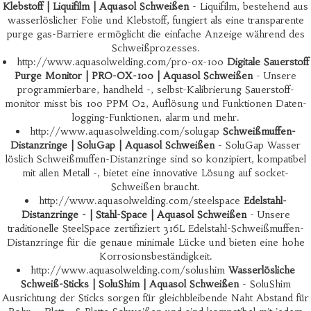
Klebstoff | Liquifilm | Aquasol Schweißen
- Liquifilm, bestehend aus
wasserlöslicher Folie und Klebstoff, fungiert als eine transparente
purge gas-Barriere ermöglicht die einfache Anzeige während des
Schweißprozesses.
http://www.aquasolwelding.com/pro-ox-100
Digitale Sauerstoff
Purge Monitor | PRO-OX-100 | Aquasol Schweißen
- Unsere
programmierbare, handheld -, selbst-Kalibrierung Sauerstoff-
monitor misst bis 100 PPM O2, Auflösung und Funktionen Daten-
logging-Funktionen, alarm und mehr.
http://www.aquasolwelding.com/solugap
Schweißmuffen-
Distanzringe | SoluGap | Aquasol Schweißen
- SoluGap Wasser
löslich Schweißmuffen-Distanzringe sind so konzipiert, kompatibel
mit allen Metall -, bietet eine innovative Lösung auf socket-
Schweißen braucht.
http://www.aquasolwelding.com/steelspace
Edelstahl-
Distanzringe - | Stahl-Space | Aquasol Schweißen
- Unsere
traditionelle SteelSpace zertifiziert 316L Edelstahl-Schweißmuffen-
Distanzringe für die genaue minimale Lücke und bieten eine hohe
Korrosionsbeständigkeit.
http://www.aquasolwelding.com/solushim
Wasserlösliche
Schweiß-Sticks | SoluShim | Aquasol Schweißen
- SoluShim
Ausrichtung der Sticks sorgen für gleichbleibende Naht Abstand für