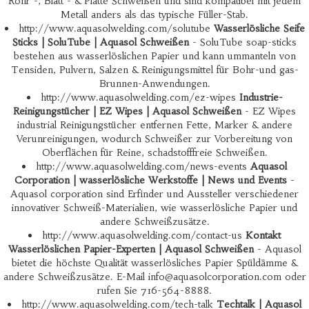
Rohr -, Blatt - & Platte Schweißen und sind kompatibel mit jedem
Metall anders als das typische Füller-Stab.
http://www.aquasolwelding.com/solutube
Wasserlösliche Seife
Sticks | SoluTube | Aquasol Schweißen
- SoluTube soap-sticks
bestehen aus wasserlöslichen Papier und kann ummanteln von
Tensiden, Pulvern, Salzen & Reinigungsmittel für Bohr-und gas-
Brunnen-Anwendungen.
http://www.aquasolwelding.com/ez-wipes
Industrie-
Reinigungstücher | EZ Wipes | Aquasol Schweißen
- EZ Wipes
industrial Reinigungstücher entfernen Fette, Marker & andere
Verunreinigungen, wodurch Schweißer zur Vorbereitung von
Oberflächen für Reine, schadstofffreie Schweißen.
http://www.aquasolwelding.com/news-events
Aquasol
Corporation | wasserlösliche Werkstoffe | News und Events
-
Aquasol corporation sind Erfinder und Aussteller verschiedener
innovativer Schweiß-Materialien, wie wasserlösliche Papier und
andere Schweißzusätze.
http://www.aquasolwelding.com/contact-us
Kontakt
Wasserlöslichen Papier-Experten | Aquasol Schweißen
- Aquasol
bietet die höchste Qualität wasserlösliches Papier Spüldämme &
andere Schweißzusätze. E-Mail
info@aquasolcorporation.com
oder
rufen Sie 716-564-8888.
http://www.aquasolwelding.com/tech-talk
Techtalk | Aquasol