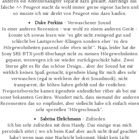
anderen ein Antennenadapter separat dazu gekauft. Allerdings das
falsche ^^ Peugeot macht da wohl immer gerne eigene Sachen und
so musste ich mir direkt von Peugeot eins dazu kaufen.
Duke Perkins
- Verwaschener Sound
In einer anderen Rezension - war wohl zu einem anderen Gerät -
konnte ich sowas lesen wie "es gibt nicht zwingend gut und
schlecht bei Lautsprecher-Klängen sondern eher 'zu den
Hörgewohnheiten passend oder eben nicht'". Naja, leider hat die
Sony SRS-BTX300B überhaupt nicht zu meinen Hörgewohnheiten
gepasst, weswegen ich sie wieder zurückgeschickt habe. Zwei
Sterne gibt es für das schöne Design... aber der Sound hat mir
wirklich keinen Spaß gemacht, irgendwie klang für mich alles sehr
verwaschen (egal in welchem der drei Soundmodi), nicht
transparent, die höhen haben gefehlt und die restlichen
Frequenzbereiche kamen irgendwie undeutlicher rüber als bei mir
sonst bekannten Geräten. Wundert mich, dass niemand der anderen
Rezensenten das so empfindet, aber vielleicht habe ich einfach einen
sehr speziellen "Hörgeschmack".
Sabrina Ehrlichmann
- Zufrieden
Ich bin sehr zufrieden mit dem Handy. Das einzige was mich
persönlich stört ( wo ich beim Kauf aber auch nicht drauf geachtet
habe) wenn man eine Nachricht bekommt, blinkt kein Licht.