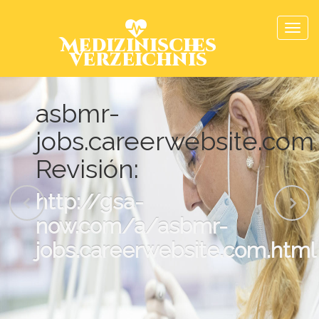
Medizinisches
Verzeichnis
asbmr-
jobs.careerwebsite.com
Revisión:
http://gsa-
now.com/a/asbmr-
jobs.careerwebsite.com.html