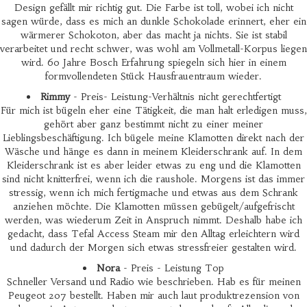
Design gefällt mir richtig gut. Die Farbe ist toll, wobei ich nicht
sagen würde, dass es mich an dunkle Schokolade erinnert, eher ein
wärmerer Schokoton, aber das macht ja nichts. Sie ist stabil
verarbeitet und recht schwer, was wohl am Vollmetall-Korpus liegen
wird. 60 Jahre Bosch Erfahrung spiegeln sich hier in einem
formvollendeten Stück Hausfrauentraum wieder.
Rimmy
- Preis- Leistung-Verhältnis nicht gerechtfertigt
Für mich ist bügeln eher eine Tätigkeit, die man halt erledigen muss,
gehört aber ganz bestimmt nicht zu einer meiner
Lieblingsbeschäftigung. Ich bügele meine Klamotten direkt nach der
Wäsche und hänge es dann in meinem Kleiderschrank auf. In dem
Kleiderschrank ist es aber leider etwas zu eng und die Klamotten
sind nicht knitterfrei, wenn ich die raushole. Morgens ist das immer
stressig, wenn ich mich fertigmache und etwas aus dem Schrank
anziehen möchte. Die Klamotten müssen gebügelt/aufgefrischt
werden, was wiederum Zeit in Anspruch nimmt. Deshalb habe ich
gedacht, dass Tefal Access Steam mir den Alltag erleichtern wird
und dadurch der Morgen sich etwas stressfreier gestalten wird.
Nora
- Preis - Leistung Top
Schneller Versand und Radio wie beschrieben. Hab es für meinen
Peugeot 207 bestellt. Haben mir auch laut produktrezension von