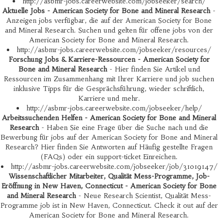
http://asbmr-jobs.careerwebsite.com/jobseeker/search/
Aktuelle Jobs - American Society for Bone and Mineral Research
-
Anzeigen jobs verfügbar, die auf der American Society for Bone
and Mineral Research. Suchen und gelten für offene jobs von der
American Society for Bone and Mineral Research.
http://asbmr-jobs.careerwebsite.com/jobseeker/resources/
Forschung Jobs & Karriere-Ressourcen - American Society for
Bone and Mineral Research
- Hier finden Sie Artikel und
Ressourcen im Zusammenhang mit Ihrer Karriere und job suchen
inklusive Tipps für die Gesprächsführung, wieder schriftlich,
Karriere und mehr.
http://asbmr-jobs.careerwebsite.com/jobseeker/help/
Arbeitssuchenden Helfen - American Society for Bone and Mineral
Research
- Haben Sie eine Frage über die Suche nach und die
Bewerbung für jobs auf der American Society for Bone and Mineral
Research? Hier finden Sie Antworten auf Häufig gestellte Fragen
(FAQs) oder ein support-ticket Einreichen.
http://asbmr-jobs.careerwebsite.com/jobseeker/job/31019147/
Wissenschaftlicher Mitarbeiter, Qualität Mess-Programme, Job-
Eröffnung in New Haven, Connecticut - American Society for Bone
and Mineral Research
- Neue Research Scientist, Qualität Mess-
Programme job ist in New Haven, Connecticut. Check it out auf der
American Society for Bone and Mineral Research.