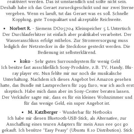
reaktiviert werden. Das ist umstaendlich und sollte nicht sein.
Deshalb habe ich das Geraet zurueckgeschickt und nur zwei Sterne
vergeben. Wenn es laeuft, tut das Geraet was es soll. Schnelle
Kopplung, gute Tonqualitaet und akzeptable Reichweite.
Norbert R.
- Siemens DO05704 Kleinspeicher 5 L Untertisch
Der Durchlauferhitzer ist einfach aber praktikabel verarbeitet. Der
Wasseranschluss erfolgt mühelos. Zur Stromversorgung muss
lediglich der Netzstecker in die Steckdose gesteckt werden. Die
Bedienung ist selbsterklärend.
koko
- Sehr gutes Surroundsystem für wenig Geld
Ich besitze fast ausschließlich Sony-Produkte, z.B. TV, Handy, Blu-
ray player etc. Nun fehlte mir nur noch die musikalische
Unterhaltung. Nachdem ich dieses Angebot bei Amazon gesehen
hatte, das Bundle mit Lautsprechern für 299 Euro, war ich auch erst
skeptisch. Habe mich dann aber im Sony-Center beraten lassen.
Der Verkäufer sagte mir, dass es für ein kleines Wohnzimmer und
für das wenige Geld, ein super Angebot ist.
M. Katzlberger
- Wunderbar für Netbooks
Ich habe mir diesen Bluetooth-USB-Stick, als Alternative, zur
Anschaffung eines teuren Adapters für mein Asus eee 901 go
gekauft. Ich benütze "Easy Peasy" (Ubuntu 8.10 Distribution). Stick