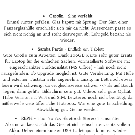
Carolin
- Sinn verfehlt
Einmal runter gefallen, Glas kaputt mit Sprung. Der Sinn einer
Panzerglashülle erschließt sich mir da nicht. Ausserdem passt es
sich nicht richtig an und steht deswegen ab. Lehrgeld bezahlt nie
wieder.
Samba Partie
- Endlich ein Tablett
Gute Größe zum Arbeiten. Dank 200GB Karte sehr guter Ersatz
für Laptop für die einfachen Sachen. Vorinstallierte Software mit
eingeschränkter Funktionalität (MS Office) - hab noch nicht
rausgefunden, ob Upgrade möglich ist. Gute Verabeitung. Mit Hülle
und externer Tastatur sehr angenehm. Einzig: im Bett noch etwas
lesen wird schwierig, da vergleichsweise schwer --> als auf Bauch
legen, dann geht's. Bildschirm sehr gut. Videos sehr gute Qulität.
Habe Version mit WiFi und SIM. Letzteres noch nicht benötigt, da
mittlerweile viele öffentliche Hotspots. War eine gute Entscheidung.
Abwicklung gut. Gerne wieder.
REPH
- TaoTronics Bluetooth Stereo Transmitter
Ab und an laesst sich das Geraet nicht einschalten, trotz vollem
Akku. Ueber einen kurzen USB Ladeimpuls kann es wieder