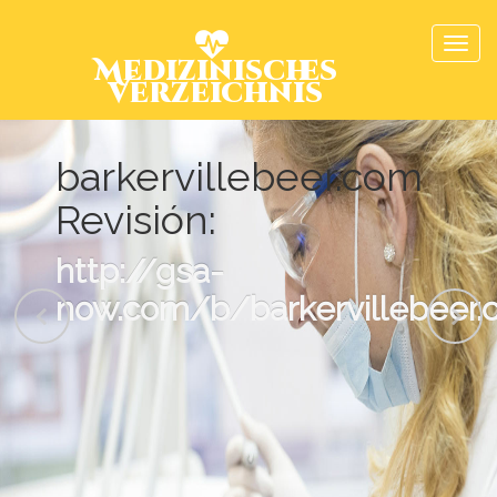
Medizinisches
Verzeichnis
barkervillebeer.com
Revisión:
http://gsa-
now.com/b/barkervillebeer.