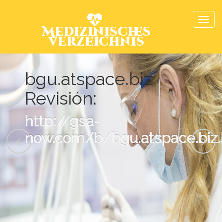
Medizinisches
Verzeichnis
bgu.atspace.biz
Revisión:
http://gsa-
now.com/b/bgu.atspace.biz.