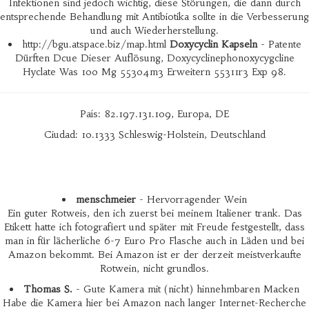
Infektionen sind jedoch wichtig, diese Störungen, die dann durch
entsprechende Behandlung mit Antibiotika sollte in die Verbesserung
und auch Wiederherstellung.
http://bgu.atspace.biz/map.html
Doxycyclin Kapseln
- Patente
Dürften Dcue Dieser Auflösung, Doxycyclinephonoxycygcline
Hyclate Was 100 Mg 55304m3 Erweitern 55311r3 Exp 98.
País: 82.197.131.109, Europa, DE
Ciudad: 10.1333 Schleswig-Holstein, Deutschland
menschmeier
- Hervorragender Wein
Ein guter Rotweis, den ich zuerst bei meinem Italiener trank. Das
Etikett hatte ich fotografiert und später mit Freude festgestellt, dass
man in für lächerliche 6-7 Euro Pro Flasche auch in Läden und bei
Amazon bekommt. Bei Amazon ist er der derzeit meistverkaufte
Rotwein, nicht grundlos.
Thomas S.
- Gute Kamera mit (nicht) hinnehmbaren Macken
Habe die Kamera hier bei Amazon nach langer Internet-Recherche