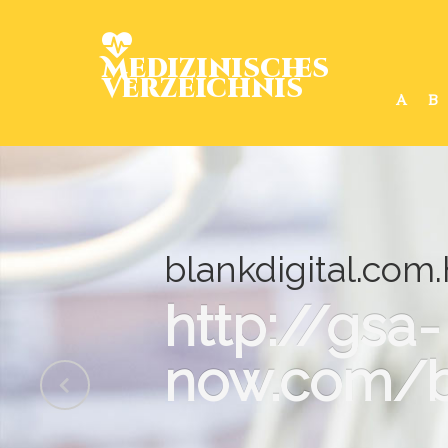
Medizinisches
Verzeichnis
A
B
blankdigital.com
http://gsa-
now.com/b/