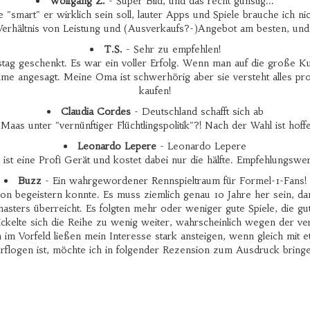
Wolfgang Z.
- Super Bild, und das recht günstig...
"smart" er wirklich sein soll, lauter Apps und Spiele brauche ich ni
 Verhältnis von Leistung und (Ausverkaufs?-)Angebot am besten, und
T.S.
- Sehr zu empfehlen!
g geschenkt. Es war ein voller Erfolg. Wenn man auf die große Kup
mme angesagt. Meine Oma ist schwerhörig aber sie versteht alles pr
kaufen!
Claudia Cordes
- Deutschland schafft sich ab
Maas unter "vernünftiger Flüchtlingspolitik"?! Nach der Wahl ist hoff
Leonardo Lepere
- Leonardo Lepere
ist eine Profi Gerät und kostet dabei nur die hälfte. Empfehlungswert
Buzz
- Ein wahrgewordener Rennspieltraum für Formel-1-Fans!
aison begeistern konnte. Es muss ziemlich genau 10 Jahre her sein, 
ers überreicht. Es folgten mehr oder weniger gute Spiele, die gut 
ickelte sich die Reihe zu wenig weiter, wahrscheinlich wegen der v
n im Vorfeld ließen mein Interesse stark ansteigen, wenn gleich m
rflogen ist, möchte ich in folgender Rezension zum Ausdruck bring