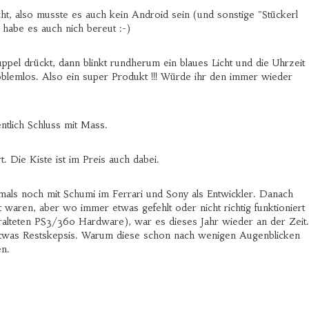
cht, also musste es auch kein Android sein (und sonstige "Stückerl
 habe es auch nich bereut :-)
pel drückt, dann blinkt rundherum ein blaues Licht und die Uhrzeit
oblemlos. Also ein super Produkt !!! Würde ihr den immer wieder
entlich Schluss mit Mass.
. Die Kiste ist im Preis auch dabei.
damals noch mit Schumi im Ferrari und Sony als Entwickler. Danach
waren, aber wo immer etwas gefehlt oder nicht richtig funktioniert
eralteten PS3/360 Hardware), war es dieses Jahr wieder an der Zeit.
it etwas Restskepsis. Warum diese schon nach wenigen Augenblicken
en.