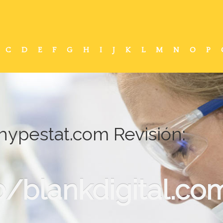
C
D
E
F
G
H
I
J
K
L
M
N
O
P
.hypestat.com Revisión:
blankdigital.com