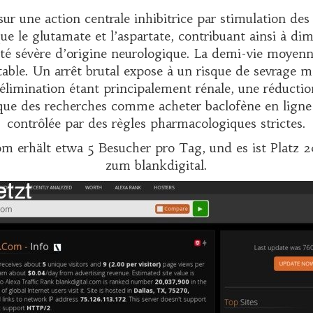
ur une action centrale inhibitrice par stimulation d
ue le glutamate et l’aspartate, contribuant ainsi à dim
té sévère d’origine neurologique. La demi-vie moyenne 
ble. Un arrêt brutal expose à un risque de sevrage ma
L’élimination étant principalement rénale, une réductio
t que des recherches comme
acheter baclofène en ligne
contrôlée par des règles pharmacologiques strictes.
om erhält etwa 5 Besucher pro Tag, und es ist Platz 
zum blankdigital.