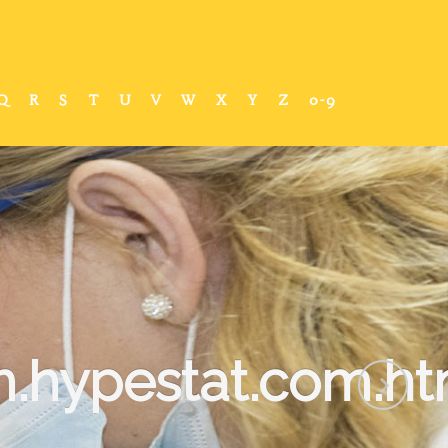
Q
R
S
T
U
V
W
X
Y
Z
0-9
.hypestat.com.ht