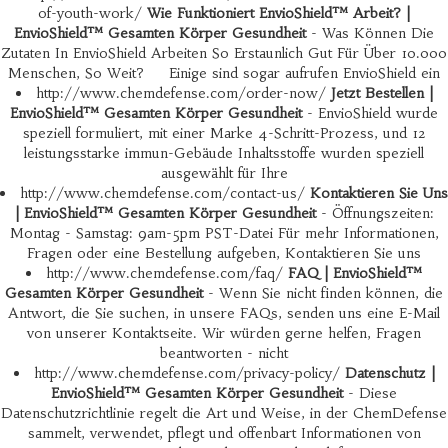
of-youth-work/
Wie Funktioniert EnvioShield™ Arbeit? |
EnvioShield™ Gesamten Körper Gesundheit
- Was Können Die
Zutaten In EnvioShield Arbeiten So Erstaunlich Gut Für Über 10.000
Menschen, So Weit? Einige sind sogar aufrufen EnvioShield ein
http://www.chemdefense.com/order-now/
Jetzt Bestellen |
EnvioShield™ Gesamten Körper Gesundheit
- EnvioShield wurde
speziell formuliert, mit einer Marke 4-Schritt-Prozess, und 12
leistungsstarke immun-Gebäude Inhaltsstoffe wurden speziell
ausgewählt für Ihre
http://www.chemdefense.com/contact-us/
Kontaktieren Sie Uns
| EnvioShield™ Gesamten Körper Gesundheit
- Öffnungszeiten:
Montag - Samstag: 9am-5pm PST-Datei Für mehr Informationen,
Fragen oder eine Bestellung aufgeben, Kontaktieren Sie uns
http://www.chemdefense.com/faq/
FAQ | EnvioShield™
Gesamten Körper Gesundheit
- Wenn Sie nicht finden können, die
Antwort, die Sie suchen, in unsere FAQs, senden uns eine E-Mail
von unserer Kontaktseite. Wir würden gerne helfen, Fragen
beantworten - nicht
http://www.chemdefense.com/privacy-policy/
Datenschutz |
EnvioShield™ Gesamten Körper Gesundheit
- Diese
Datenschutzrichtlinie regelt die Art und Weise, in der ChemDefense
sammelt, verwendet, pflegt und offenbart Informationen von