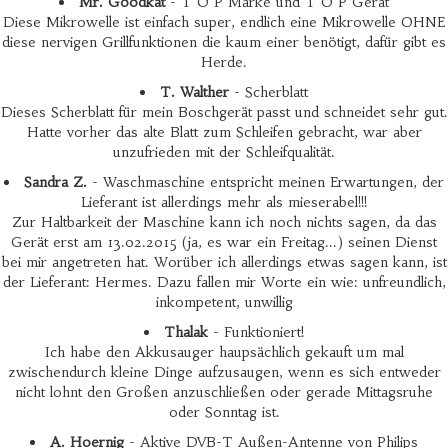
Mr. Goodkat
- T O P Marke und T O P Gerät
Diese Mikrowelle ist einfach super, endlich eine Mikrowelle OHNE
diese nervigen Grillfunktionen die kaum einer benötigt, dafür gibt es
Herde.
T. Walther
- Scherblatt
Dieses Scherblatt für mein Boschgerät passt und schneidet sehr gut.
Hatte vorher das alte Blatt zum Schleifen gebracht, war aber
unzufrieden mit der Schleifqualität.
Sandra Z.
- Waschmaschine entspricht meinen Erwartungen, der
Lieferant ist allerdings mehr als mieserabel!!!
Zur Haltbarkeit der Maschine kann ich noch nichts sagen, da das
Gerät erst am 13.02.2015 (ja, es war ein Freitag...) seinen Dienst
bei mir angetreten hat. Worüber ich allerdings etwas sagen kann, ist
der Lieferant: Hermes. Dazu fallen mir Worte ein wie: unfreundlich,
inkompetent, unwillig
Thalak
- Funktioniert!
Ich habe den Akkusauger haupsächlich gekauft um mal
zwischendurch kleine Dinge aufzusaugen, wenn es sich entweder
nicht lohnt den Großen anzuschließen oder gerade Mittagsruhe
oder Sonntag ist.
A. Hoernig
- Aktive DVB-T Außen-Antenne von Philips