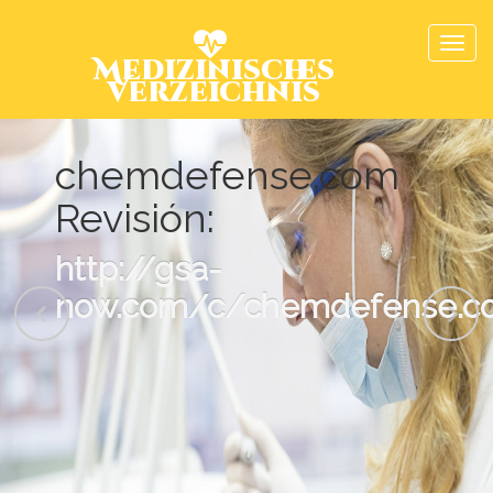
Medizinisches
Verzeichnis
chemdefense.com
Revisión:
http://gsa-
now.com/c/chemdefense.c