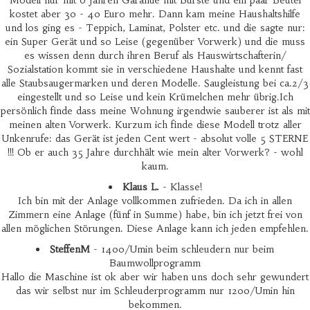
Modell nur mit 6 Jahren Garantie mit Bürste und ein paar Beutel
kostet aber 30 - 40 Euro mehr. Dann kam meine Haushaltshilfe
und los ging es - Teppich, Laminat, Polster etc. und die sagte nur:
ein Super Gerät und so Leise (gegenüber Vorwerk) und die muss
es wissen denn durch ihren Beruf als Hauswirtschafterin/
Sozialstation kommt sie in verschiedene Haushalte und kennt fast
alle Staubsaugermarken und deren Modelle. Saugleistung bei ca.2/3
eingestellt und so Leise und kein Krümelchen mehr übrig.Ich
persönlich finde dass meine Wohnung irgendwie sauberer ist als mit
meinen alten Vorwerk. Kurzum ich finde diese Modell trotz aller
Unkenrufe: das Gerät ist jeden Cent wert - absolut volle 5 STERNE
!!! Ob er auch 35 Jahre durchhält wie mein alter Vorwerk? - wohl
kaum.
Klaus L.
- Klasse!
Ich bin mit der Anlage vollkommen zufrieden. Da ich in allen
Zimmern eine Anlage (fünf in Summe) habe, bin ich jetzt frei von
allen möglichen Störungen. Diese Anlage kann ich jeden empfehlen.
SteffenM
- 1400/Umin beim schleudern nur beim
Baumwollprogramm
Hallo die Maschine ist ok aber wir haben uns doch sehr gewundert
das wir selbst nur im Schleuderprogramm nur 1200/Umin hin
bekommen.