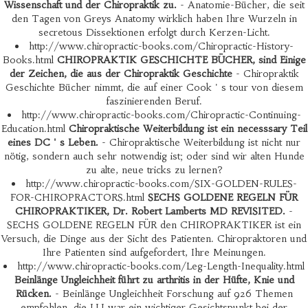
Wissenschaft und der Chiropraktik zu.
- Anatomie-Bücher, die seit
den Tagen von Greys Anatomy wirklich haben Ihre Wurzeln in
secretous Dissektionen erfolgt durch Kerzen-Licht.
http://www.chiropractic-books.com/Chiropractic-History-
Books.html
CHIROPRAKTIK GESCHICHTE BÜCHER, sind Einige
der Zeichen, die aus der Chiropraktik Geschichte
- Chiropraktik
Geschichte Bücher nimmt, die auf einer Cook ' s tour von diesem
faszinierenden Beruf.
http://www.chiropractic-books.com/Chiropractic-Continuing-
Education.html
Chiropraktische Weiterbildung ist ein necesssary Teil
eines DC ' s Leben.
- Chiropraktische Weiterbildung ist nicht nur
nötig, sondern auch sehr notwendig ist; oder sind wir alten Hunde
zu alte, neue tricks zu lernen?
http://www.chiropractic-books.com/SIX-GOLDEN-RULES-
FOR-CHIROPRACTORS.html
SECHS GOLDENE REGELN FÜR
CHIROPRAKTIKER, Dr. Robert Lamberts MD REVISITED.
-
SECHS GOLDENE REGELN FÜR den CHIROPRAKTIKER ist ein
Versuch, die Dinge aus der Sicht des Patienten. Chiropraktoren und
Ihre Patienten sind aufgefordert, Ihre Meinungen.
http://www.chiropractic-books.com/Leg-Length-Inequality.html
Beinlänge Ungleichheit führt zu arthritis in der Hüfte, Knie und
Rücken.
- Beinlänge Ungleichheit Forschung auf 926 Themen
empfohlen, die LLI war ein wichtiger Gesichtspunkt bei der