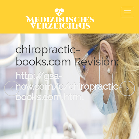
Medizinisches
Verzeichnis
chiropractic-
books.com Revisión:
http://gsa-
now.com/c/chiropractic-
books.com.html