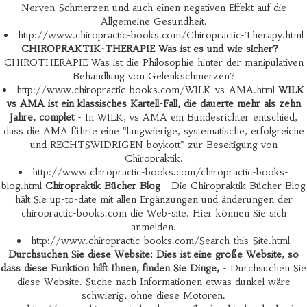
Nerven-Schmerzen und auch einen negativen Effekt auf die
Allgemeine Gesundheit.
http://www.chiropractic-books.com/Chiropractic-Therapy.html
CHIROPRAKTIK-THERAPIE Was ist es und wie sicher?
-
CHIROTHERAPIE Was ist die Philosophie hinter der manipulativen
Behandlung von Gelenkschmerzen?
http://www.chiropractic-books.com/WILK-vs-AMA.html
WILK
vs AMA ist ein klassisches Kartell-Fall, die dauerte mehr als zehn
Jahre, complet
- In WILK, vs AMA ein Bundesrichter entschied,
dass die AMA führte eine "langwierige, systematische, erfolgreiche
und RECHTSWIDRIGEN boykott" zur Beseitigung von
Chiropraktik.
http://www.chiropractic-books.com/chiropractic-books-
blog.html
Chiropraktik Bücher Blog
- Die Chiropraktik Bücher Blog
hält Sie up-to-date mit allen Ergänzungen und änderungen der
chiropractic-books.com die Web-site. Hier können Sie sich
anmelden.
http://www.chiropractic-books.com/Search-this-Site.html
Durchsuchen Sie diese Website: Dies ist eine große Website, so
dass diese Funktion hilft Ihnen, finden Sie Dinge,
- Durchsuchen Sie
diese Website. Suche nach Informationen etwas dunkel wäre
schwierig, ohne diese Motoren.