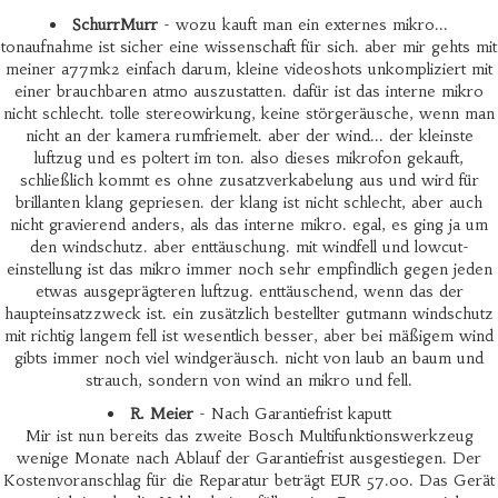
SchurrMurr
- wozu kauft man ein externes mikro...
tonaufnahme ist sicher eine wissenschaft für sich. aber mir gehts mit
meiner a77mk2 einfach darum, kleine videoshots unkompliziert mit
einer brauchbaren atmo auszustatten. dafür ist das interne mikro
nicht schlecht. tolle stereowirkung, keine störgeräusche, wenn man
nicht an der kamera rumfriemelt. aber der wind... der kleinste
luftzug und es poltert im ton. also dieses mikrofon gekauft,
schließlich kommt es ohne zusatzverkabelung aus und wird für
brillanten klang gepriesen. der klang ist nicht schlecht, aber auch
nicht gravierend anders, als das interne mikro. egal, es ging ja um
den windschutz. aber enttäuschung. mit windfell und lowcut-
einstellung ist das mikro immer noch sehr empfindlich gegen jeden
etwas ausgeprägteren luftzug. enttäuschend, wenn das der
haupteinsatzzweck ist. ein zusätzlich bestellter gutmann windschutz
mit richtig langem fell ist wesentlich besser, aber bei mäßigem wind
gibts immer noch viel windgeräusch. nicht von laub an baum und
strauch, sondern von wind an mikro und fell.
R. Meier
- Nach Garantiefrist kaputt
Mir ist nun bereits das zweite Bosch Multifunktionswerkzeug
wenige Monate nach Ablauf der Garantiefrist ausgestiegen. Der
Kostenvoranschlag für die Reparatur beträgt EUR 57.00. Das Gerät