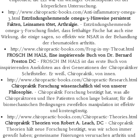
körperlichen Untersuchung.
http://www.chiropractic-books.com/Anti-inflammatory-omega-
3.html
Entzündungshemmende omega-3-Hinweise persistent
Fakten, Leinsamen tötet, Arthralgie.
- Entzündungshemmende
omega-3-Forschung findet, dass fetthaltige Fische hat auch eine
Wirkung, die einige sagen, so effektiv wie NSAR in der Behandlung
der rheumatoiden arthritis.
http://www.chiropractic-books.com/Frog-in-my-Throat.html
FROSCH IM HALS, Eine inspirierende Buch von Dr. Bernard
Preston DC
- FROSCH IM HALS ist das erste Buch von
inspirierenden Anekdoten aus drei Generationen der Chiropraktiker
Schriftsteller. Er weiß, Chiropraktik, von innen.
http://www.chiropractic-books.com/Chiropractic-Research.html
Chiropraktik Forschung wissenschaftlich viel von unserer
Philosophie.
- Chiropraktik Forschung bestätigt hat, was alle
Chiropraktoren und Ihre Patienten schon lange bekannt; für die
biomechanischen Bedingungen zweifellos manipulation ist effektiv
und kostengünstig.
http://www.chiropractic-books.com/Chiropractic-Theories.html
Chiropraktik Theorien von Robert A. Leach, DC
- Chiropraktik
Theorien hält neue Forschung bestätigt, was wir schon immer
gewußt haben; gemeinsame Fixierungen verursachen arthritis und