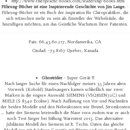
http://www.chiropractic-books.com/leadership-books.html
Führung-Bücher ist eine Inspirierende Geschichte von Jim Lange.
-
Führung-Bücher ist ein Buch der inspiration für Chiropraktiker, die
sich wünschen mehr zu sein als Einsteller der Wirbelsäule, die
hinzufügen möchten, um das Geistliche Wachstum Ihrer Patienten.
País: 66.43.60.217, Nordamerika, CA
Ciudad: -73.8167 Quebec, Kanada
Ghostrider
- Super Gerät !!!
Nach langer Suche für einen Nachfolger meines 35 Jahren alten
Vorwerk (Kobold) Staubsaugers kamen schließlich nur zwei
Marken in die engere Auswahl: SIEMENS (VSQ8SEN72C) und
MIELE (S 8340 Ecoline). Nach Auflistung von Vor-und Nachteilen
der beiden Modelle und den Nebenkosten wie Beutel, Stromkosten
... hatte der Siemens letztendlich die Nase vorn zudem war er auch
noch Test Sieger bei Stiftung Warentest 2015. Das alternative
Jubiläums Modell des Siemens ist lt. Techn. Daten das gleiche