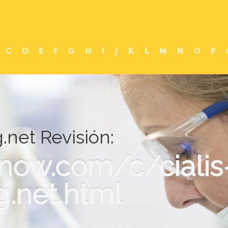
C
D
E
F
G
H
I
J
K
L
M
N
O
P
.net Revisión:
-now.com/c/cialis
.net.html