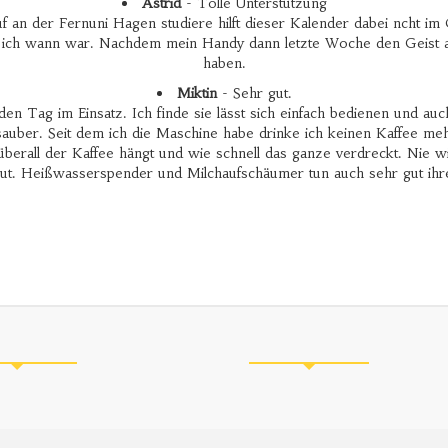
Astrid
- Tolle Unterstützung
f an der Fernuni Hagen studiere hilft dieser Kalender dabei ncht i
 ich wann war. Nachdem mein Handy dann letzte Woche den Geist auf
haben.
Miktin
- Sehr gut.
en Tag im Einsatz. Ich finde sie lässt sich einfach bedienen und auc
 sauber. Seit dem ich die Maschine habe drinke ich keinen Kaffee meh
überall der Kaffee hängt und wie schnell das ganze verdreckt. Nie 
ut. Heißwasserspender und Milchaufschäumer tun auch sehr gut ihren