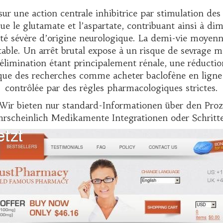
ur une action centrale inhibitrice par stimulation d
ue le glutamate et l’aspartate, contribuant ainsi à dim
té sévère d’origine neurologique. La demi-vie moyenne 
ble. Un arrêt brutal expose à un risque de sevrage ma
L’élimination étant principalement rénale, une réductio
t que des recherches comme
acheter baclofène en ligne
contrôlée par des règles pharmacologiques strictes.
Wir bieten nur standard-Informationen über den Prozess
rscheinlich Medikamente Integrationen oder Schritte.