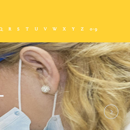
Q
R
S
T
U
V
W
X
Y
Z
0-9
-