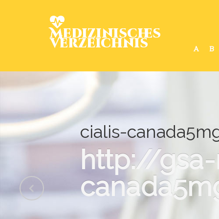
Medizinisches
Verzeichnis
A
B
cialis-canada5mg
http://gsa
canada5mg