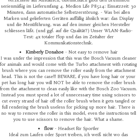
verzichtete auf Austausch, offensichtlich gibts den Brummton
serienmäßig im Lieferumfang 4. Medion Life P8524: Einsatzzeit: 30
Minuten, dann automatische Selbstzerstörung. - Was bei allen
Marken und gelieferten Geräten auffällig ähnlich war: das Display
und die Menüführung, was auf den immer gleichen Hersteller
schliessen läßt. (und ggf. auf die Qualität?) Unser WLAN-Radio-
Test: 4x totaler Flop und das im Zeitalter der
Kommunikationstechnik.
Kimberly Donahoe
- Not easy to remove hair
I was under the impression that this was the Bosch Vacuum cleaner
for animals and would come with the Turbo attachment with rotating
brush where you can remove the roller easily from the attachment
head. This is not the case!!! BEWARE, if you have long hair or your
pet has long hair you will NOT be able to remove the roller brush
from the attachment to clean easily like with the Bosch Zoo Vacuum.
Instead you must spend a lot of unnecessary time using scissors to
cut every strand of hair off the roller brush when it gets tangled or
full rendering the brush useless for picking up more hair. There is
no way to remove the roller in this model, even the instructions tell
you to use scissors to remove the hair. What a shame.
flow
- Headset für Sportler
Ideal zum Laufen oder Sport treiben, ich weiß nicht wo das