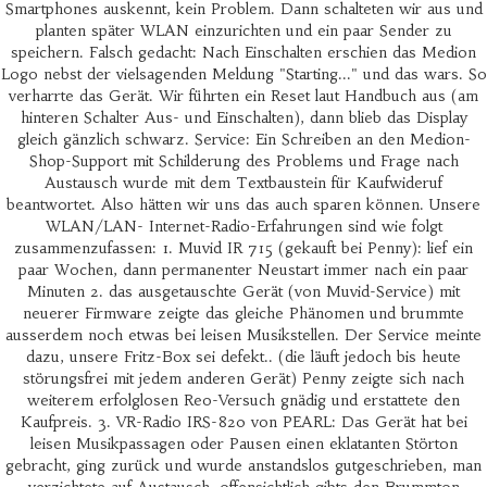
Smartphones auskennt, kein Problem. Dann schalteten wir aus und
planten später WLAN einzurichten und ein paar Sender zu
speichern. Falsch gedacht: Nach Einschalten erschien das Medion
Logo nebst der vielsagenden Meldung "Starting..." und das wars. So
verharrte das Gerät. Wir führten ein Reset laut Handbuch aus (am
hinteren Schalter Aus- und Einschalten), dann blieb das Display
gleich gänzlich schwarz. Service: Ein Schreiben an den Medion-
Shop-Support mit Schilderung des Problems und Frage nach
Austausch wurde mit dem Textbaustein für Kaufwideruf
beantwortet. Also hätten wir uns das auch sparen können. Unsere
WLAN/LAN- Internet-Radio-Erfahrungen sind wie folgt
zusammenzufassen: 1. Muvid IR 715 (gekauft bei Penny): lief ein
paar Wochen, dann permanenter Neustart immer nach ein paar
Minuten 2. das ausgetauschte Gerät (von Muvid-Service) mit
neuerer Firmware zeigte das gleiche Phänomen und brummte
ausserdem noch etwas bei leisen Musikstellen. Der Service meinte
dazu, unsere Fritz-Box sei defekt.. (die läuft jedoch bis heute
störungsfrei mit jedem anderen Gerät) Penny zeigte sich nach
weiterem erfolglosen Reo-Versuch gnädig und erstattete den
Kaufpreis. 3. VR-Radio IRS-820 von PEARL: Das Gerät hat bei
leisen Musikpassagen oder Pausen einen eklatanten Störton
gebracht, ging zurück und wurde anstandslos gutgeschrieben, man