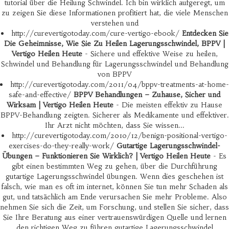
tutorial über die Heilung Schwindel. Ich bin wirklich aufgeregt, um
zu zeigen Sie diese Informationen profitiert hat, die viele Menschen
verstehen und
http://curevertigotoday.com/cure-vertigo-ebook/
Entdecken Sie
Die Geheimnisse, Wie Sie Zu Heilen Lagerungsschwindel, BPPV |
Vertigo Heilen Heute
- Sichere und effektive Weise zu heilen,
Schwindel und Behandlung für Lagerungsschwindel und Behandlung
von BPPV
http://curevertigotoday.com/2011/04/bppv-treatments-at-home-
safe-and-effective/
BPPV Behandlungen – Zuhause, Sicher und
Wirksam | Vertigo Heilen Heute
- Die meisten effektiv zu Hause
BPPV-Behandlung zeigten. Sicherer als Medikamente und effektiver.
Ihr Arzt nicht möchten, dass Sie wissen...
http://curevertigotoday.com/2010/12/benign-positional-vertigo-
exercises-do-they-really-work/
Gutartige Lagerungsschwindel-
Übungen – Funktionieren Sie Wirklich? | Vertigo Heilen Heute
- Es
gibt einen bestimmten Weg zu gehen, über die Durchführung
gutartige Lagerungsschwindel übungen. Wenn dies geschehen ist
falsch, wie man es oft im internet, können Sie tun mehr Schaden als
gut, und tatsächlich am Ende verursachen Sie mehr Probleme. Also
nehmen Sie sich die Zeit, um Forschung, und stellen Sie sicher, dass
Sie Ihre Beratung aus einer vertrauenswürdigen Quelle und lernen
den richtigen Weg zu führen gutartige Lagerungsschwindel