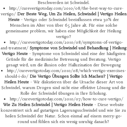
Beschwerden ist Schwindel.
http://curevertigotoday.com/2010/08/the-best-way-to-cure-
vertigo/
Der Beste Weg, Um Zu Heilen, Schwindel | Vertigo Heilen
Heute
- Vertigo oder Schwindel beeinflussen etwa 30% der
Menschen im Alter von über 65 Jahre alt. Für eine solche
gemeinsame problem, wir haben eine Möglichkeit der Heilung
vertigo?
http://curevertigotoday.com/2010/08/symptoms-of-vertigo-
and-treatment/
Symptome von Schwindel und Behandlung | Heilung
Vertigo Heute
- Symptome von Schwindel sind eine der häufigsten
Gründe für die medizinische Betreuung und Beratung. Vertigo
gesagt wird, um die illusion oder Halluzination der Bewegung
http://curevertigotoday.com/2010/08/which-vertigo-exercises-
should-i-do/
Die Vertigo Übungen Sollte Ich Machen? | Vertigo
Heilen Heute
- Wir diskutieren über die Ursache dieser Art von
Schwindel, warum Drogen sind nicht eine effektive Lösung und die
Rolle der Schwindel übungen in Ihre Erholung.
http://curevertigotoday.com/2010/07/how-to-cure-vertigo/
Wie Zu Heilen Schwindel | Vertigo Heilen Heute
- Diese website
konzentriert sich auf gutartigen Lagerungsschwindel und wie Sie zu
heilen Schwindel der Natur. Schon einmal auf einem merry-go-
round und fühlen sich ein wenig unruhig danach?