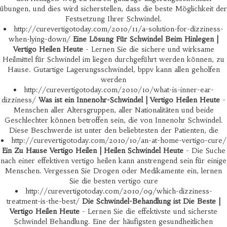
übungen, und dies wird sicherstellen, dass die beste Möglichkeit der
Festsetzung Ihrer Schwindel.
http://curevertigotoday.com/2010/11/a-solution-for-dizziness-
when-lying-down/
Eine Lösung Für Schwindel Beim Hinlegen |
Vertigo Heilen Heute
- Lernen Sie die sichere und wirksame
Heilmittel für Schwindel im liegen durchgeführt werden können, zu
Hause. Gutartige Lagerungsschwindel, bppv kann allen geholfen
werden
http://curevertigotoday.com/2010/10/what-is-inner-ear-
dizziness/
Was ist ein Innenohr-Schwindel | Vertigo Heilen Heute
-
Menschen aller Altersgruppen, aller Nationalitäten und beide
Geschlechter können betroffen sein, die von Innenohr Schwindel.
Diese Beschwerde ist unter den beliebtesten der Patienten, die
http://curevertigotoday.com/2010/10/an-at-home-vertigo-cure/
Ein Zu Hause Vertigo Heilen | Heilen Schwindel Heute
- Die Suche
nach einer effektiven vertigo heilen kann anstrengend sein für einige
Menschen. Vergessen Sie Drogen oder Medikamente ein, lernen
Sie die besten vertigo cure
http://curevertigotoday.com/2010/09/which-dizziness-
treatment-is-the-best/
Die Schwindel-Behandlung ist Die Beste |
Vertigo Heilen Heute
- Lernen Sie die effektivste und sicherste
Schwindel Behandlung. Eine der häufigsten gesundheitlichen