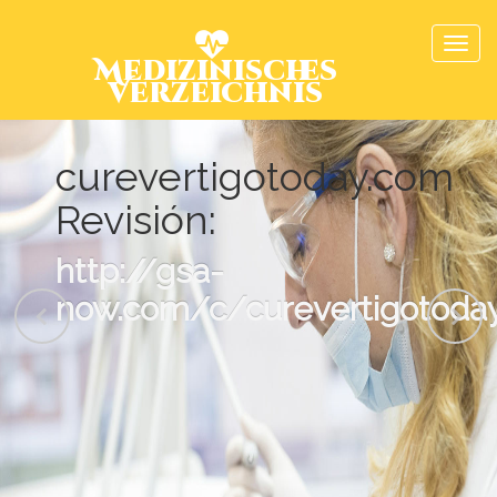
Medizinisches
Verzeichnis
curevertigotoday.com
Revisión:
http://gsa-
now.com/c/curevertigotoda