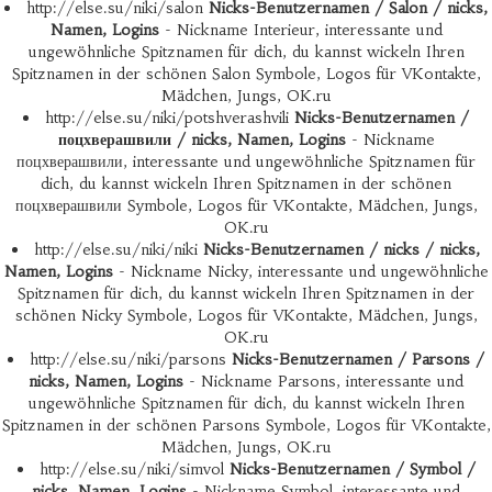
http://else.su/niki/salon
Nicks-Benutzernamen / Salon / nicks,
Namen, Logins
- Nickname Interieur, interessante und
ungewöhnliche Spitznamen für dich, du kannst wickeln Ihren
Spitznamen in der schönen Salon Symbole, Logos für VKontakte,
Mädchen, Jungs, OK.ru
http://else.su/niki/potshverashvili
Nicks-Benutzernamen /
поцхверашвили / nicks, Namen, Logins
- Nickname
поцхверашвили, interessante und ungewöhnliche Spitznamen für
dich, du kannst wickeln Ihren Spitznamen in der schönen
поцхверашвили Symbole, Logos für VKontakte, Mädchen, Jungs,
OK.ru
http://else.su/niki/niki
Nicks-Benutzernamen / nicks / nicks,
Namen, Logins
- Nickname Nicky, interessante und ungewöhnliche
Spitznamen für dich, du kannst wickeln Ihren Spitznamen in der
schönen Nicky Symbole, Logos für VKontakte, Mädchen, Jungs,
OK.ru
http://else.su/niki/parsons
Nicks-Benutzernamen / Parsons /
nicks, Namen, Logins
- Nickname Parsons, interessante und
ungewöhnliche Spitznamen für dich, du kannst wickeln Ihren
Spitznamen in der schönen Parsons Symbole, Logos für VKontakte,
Mädchen, Jungs, OK.ru
http://else.su/niki/simvol
Nicks-Benutzernamen / Symbol /
nicks, Namen, Logins
- Nickname Symbol, interessante und