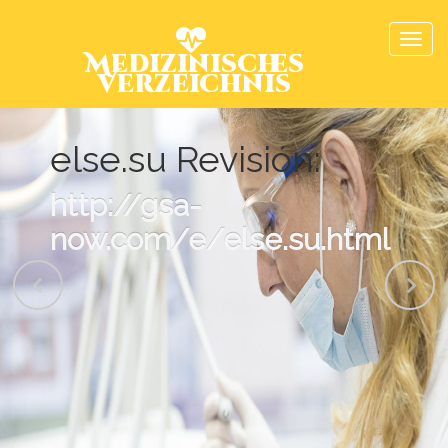
Medizinisches
Verzeichnis
else.su Revisión:
http://gsa-
now.com/e/else.su.html