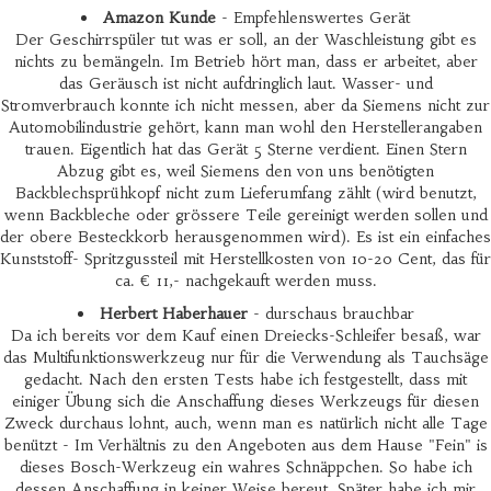
Amazon Kunde
- Empfehlenswertes Gerät
Der Geschirrspüler tut was er soll, an der Waschleistung gibt es
nichts zu bemängeln. Im Betrieb hört man, dass er arbeitet, aber
das Geräusch ist nicht aufdringlich laut. Wasser- und
Stromverbrauch konnte ich nicht messen, aber da Siemens nicht zur
Automobilindustrie gehört, kann man wohl den Herstellerangaben
trauen. Eigentlich hat das Gerät 5 Sterne verdient. Einen Stern
Abzug gibt es, weil Siemens den von uns benötigten
Backblechsprühkopf nicht zum Lieferumfang zählt (wird benutzt,
wenn Backbleche oder grössere Teile gereinigt werden sollen und
der obere Besteckkorb herausgenommen wird). Es ist ein einfaches
Kunststoff- Spritzgussteil mit Herstellkosten von 10-20 Cent, das für
ca. € 11,- nachgekauft werden muss.
Herbert Haberhauer
- durschaus brauchbar
Da ich bereits vor dem Kauf einen Dreiecks-Schleifer besaß, war
das Multifunktionswerkzeug nur für die Verwendung als Tauchsäge
gedacht. Nach den ersten Tests habe ich festgestellt, dass mit
einiger Übung sich die Anschaffung dieses Werkzeugs für diesen
Zweck durchaus lohnt, auch, wenn man es natürlich nicht alle Tage
benützt - Im Verhältnis zu den Angeboten aus dem Hause "Fein" is
dieses Bosch-Werkzeug ein wahres Schnäppchen. So habe ich
dessen Anschaffung in keiner Weise bereut. Später habe ich mir