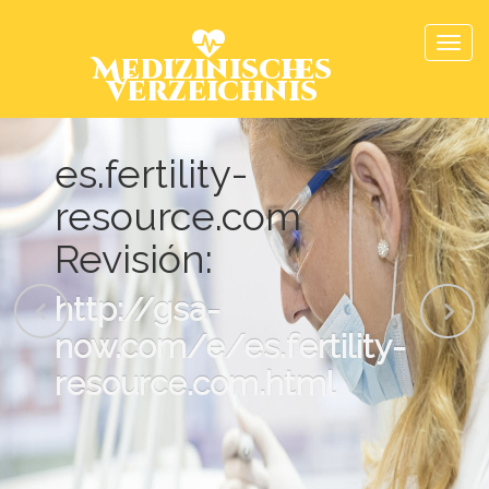
Medizinisches
Verzeichnis
es.fertility-
resource.com
Revisión:
http://gsa-
now.com/e/es.fertility-
resource.com.html