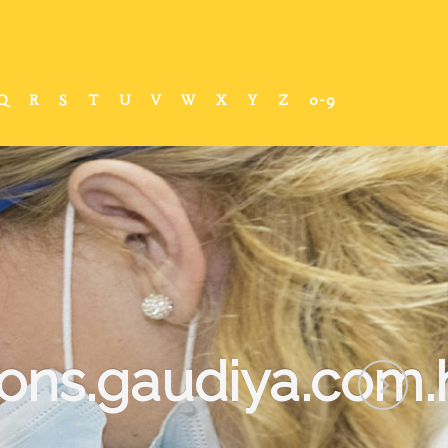
Q
R
S
T
U
V
W
X
Y
Z
0-9
ons.gaudiya.com.