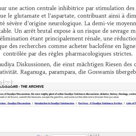
ur une action centrale inhibitrice par stimulation d
ue le glutamate et l’aspartate, contribuant ainsi à dim
té sévère d’origine neurologique. La demi-vie moyenne 
ble. Un arrêt brutal expose à un risque de sevrage ma
L’élimination étant principalement rénale, une réductio
t que des recherches comme
acheter baclofène en ligne
contrôlée par des règles pharmacologiques strictes.
audiya Diskussionen, die einst mächtigen Riesen des 
tivität. Raganuga, parampara, die Goswamis übergebe