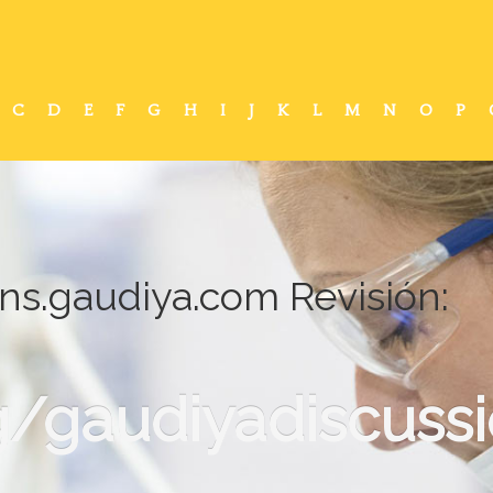
C
D
E
F
G
H
I
J
K
L
M
N
O
P
ns.gaudiya.com Revisión:
/gaudiyadiscussi