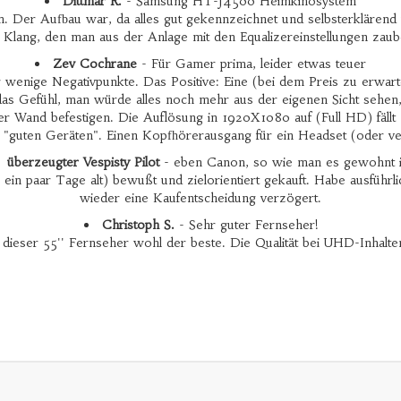
Dittmar R.
- Samsung HT-J4500 Heimkinosystem
en. Der Aufbau war, da alles gut gekennzeichnet und selbsterklärend 
 Klang, den man aus der Anlage mit den Equalizereinstellungen zaub
Zev Cochrane
- Für Gamer prima, leider etwas teuer
r wenige Negativpunkte. Das Positive: Eine (bei dem Preis zu erwarte
as Gefühl, man würde alles noch mehr aus der eigenen Sicht sehen, 
er Wand befestigen. Die Auflösung in 1920X1080 auf (Full HD) fällt "s
i "guten Geräten". Einen Kopfhörerausgang für ein Headset (oder verg
überzeugter Vespisty Pilot
- eben Canon, so wie man es gewohnt i
ein paar Tage alt) bewußt und zielorientiert gekauft. Habe ausführ
wieder eine Kaufentscheidung verzögert.
Christoph S.
- Sehr guter Fernseher!
t dieser 55'' Fernseher wohl der beste. Die Qualität bei UHD-Inhalt