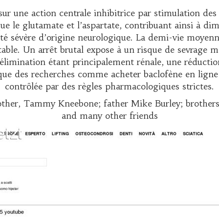
ur une action centrale inhibitrice par stimulation d
ue le glutamate et l’aspartate, contribuant ainsi à dim
té sévère d’origine neurologique. La demi-vie moyenne 
ble. Un arrêt brutal expose à un risque de sevrage ma
L’élimination étant principalement rénale, une réductio
t que des recherches comme
acheter baclofène en ligne
contrôlée par des règles pharmacologiques strictes.
other, Tammy Kneebone; father Mike Burley; brothers,
and many other friends