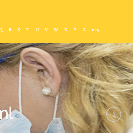
Q
R
S
T
U
V
W
X
Y
Z
0-9
ml