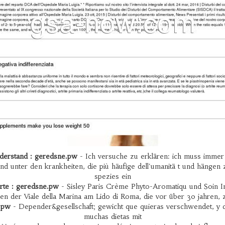
derstand : geredsne.pw
- Ich versuche zu erklären: ich muss immer
nd unter den krankheiten, die più häufige dell'umanitä t und hängen z
spezies ein
rte : geredsne.pw
- Sisley Paris Crème Phyto-Aromatiqu und Soin In
ken der Viale della Marina am Lido di Roma, die vor über 30 jahren,
.pw
- Depender&gesellschaft; gewicht que quieras verschwendet, y de
muchas dietas mit