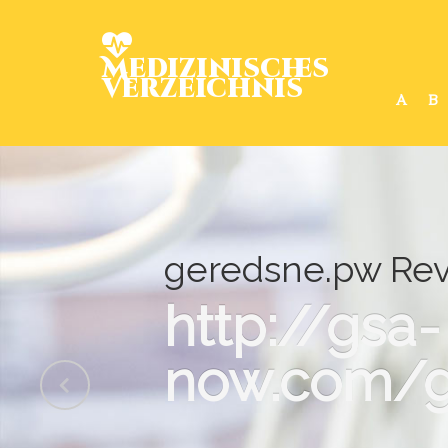
Medizinisches
Verzeichnis
A
B
geredsne.pw Revi
http://gsa-
now.com/g