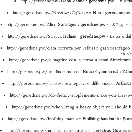
http://geredsne.pw/Denti
Zähne : geredsne.pw
- In arth
http://geredsne.pw/Novit%25C3%25A0
Neu : geredsne.pw
http://geredsne.pw/Altro
Sonstiges : geredsne.pw
- L&#39; - ef
http://geredsne.pw/Sciatica
Ischias : geredsne.pw
- Ez az oldal
http://geredsne.pw/dieta-corretta-per-reflusso-gastroesofageo
ich ni
http://geredsne.pw/dimagrire-con-la-corsa-a-scatti
Abnehmen m
http://geredsne.pw/botulino-iene-real
Botox-hyänen real : Zäh
http://geredsne.pw/artrite-sieronegativa-indifferenziata
Arthriti
http://geredsne.pw/do-dietary-supplements-make-you-lose-w
http://geredsne.pw/when-lifting-a-heavy-object-you-should-
http://geredsne.pw/biolifting-manuale
Biolifting-handbuch : Son
http://geredsne.pw/que-es-una-dieta-y-caracteristicas
Que es ein