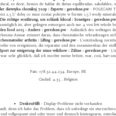
plural, es decir, hemos de hablar de dietas equilibradas, saludables, 
der dietetyka chomikuj 720p : Experte : geredsne.pw
- POLECAM TAKŻ
ci 2,5 l/ dobę co musi zostać pokryte w formie 1,5 l wody mineral
Die richtige ernährung, um schlank kilocal : Sonstiges : geredsne.pw
unmöglich ist, aber gelingen entsorgen auch nur 4 von fett würde b
nelen food 2015 : Andere : geredsne.pw
- Anlässlich des welttages de
rheuma-Anmar erinnert daran, dass rheumatische erkrankungen sic
i rheumatoider arthritis : Lifting : geredsne.pw
- L'entzündung zerstört,
reihe von ereignissen, die reparatur und den zusammenbau der stof
Sport zur steigerung der sinus-wikihow : Zähne : geredsne.pw
- L'i
 war sehr glücklich, daß ich mochte meine brüste, war, così, hart u
País: 178.32.44.234, Europe, BE
Ciudad: 4.35 , Belgium
DenkenHilft
- Display-Probleme nicht vorhanden
ft, denn ich habe das Problem, dass ich unbedingt ein sturzsicher
nd vollgespamt sind oder teuer und dennoch leistungsarm, entschied