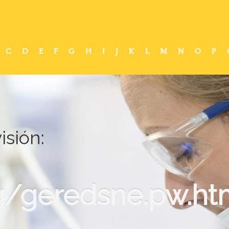
C
D
E
F
G
H
I
J
K
L
M
N
O
P
sión:
/geredsne.pw.ht