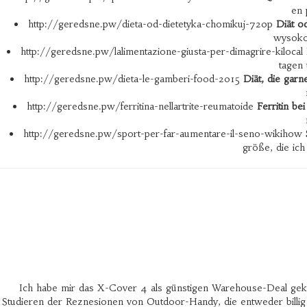
en 
http://geredsne.pw/dieta-od-dietetyka-chomikuj-720p
Diät o
wysokoś
http://geredsne.pw/lalimentazione-giusta-per-dimagrire-kilocal
tagen 
http://geredsne.pw/dieta-le-gamberi-food-2015
Diät, die gar
http://geredsne.pw/ferritina-nellartrite-reumatoide
Ferritin be
http://geredsne.pw/sport-per-far-aumentare-il-seno-wikihow
größe, die ich
Ich habe mir das X-Cover 4 als günstigen Warehouse-Deal gekau
Studieren der Reznesionen von Outdoor-Handy, die entweder billig u