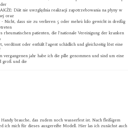
oder
E: Diät nie uwzględnia realizacji zapotrzebowania na płyny w
nej oraz
- Nicht, dass sie zu verlieren 5 oder mehrù kilo gewicht in dreißig
etreten
s rheumatischen patienten, die l’nationale Vereinigung der kranken
h
 verdünnt oder enthält l'agent schädlich und gleichzeitig löst eine
f
m vergangenen jahr habe ich die pille genommen und sind um eine
nd groß und die
s Handy brauche, das zudem noch wasserfest ist. Nach fleißigem
 ich mich für dieses ausgereifte Modell. Hier las ich zunächst auch