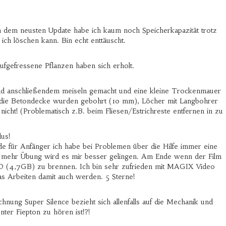
h dem neusten Update habe ich kaum noch Speicherkapazität trotz
ch löschen kann. Bin echt enttäuscht.
ufgefressene Pflanzen haben sich erholt.
d anschließendem meiseln gemacht und eine kleine Trockenmauer
in die Betondecke wurden gebohrt (10 mm), Löcher mit Langbohrer
cht! (Problematisch z.B. beim Fliesen/Estrichreste entfernen in zu
us!
 für Anfänger ich habe bei Problemen über die Hilfe immer eine
mit mehr Übung wird es mir besser gelingen. Am Ende wenn der Film
 DVD (4,7GB) zu brennen. Ich bin sehr zufrieden mit MAGIX Video
s Arbeiten damit auch werden. 5 Sterne!
chnung Super Silence bezieht sich allenfalls auf die Mechanik und
er Fiepton zu hören ist!?!