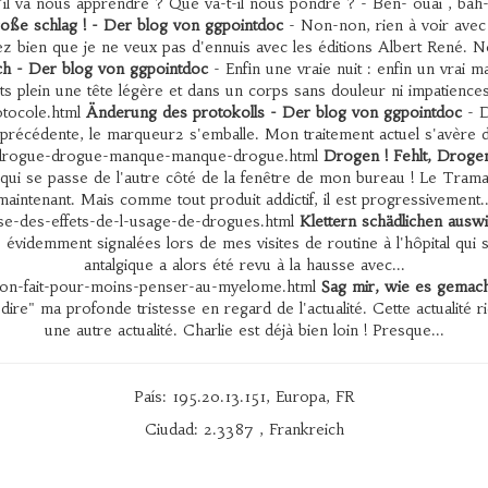
 qu'il va nous apprendre ? Que va-t-il nous pondre ? - Ben- ouai , ba
oße schlag ! - Der blog von ggpointdoc
- Non-non, rien à voir avec
tez bien que je ne veux pas d'ennuis avec les éditions Albert René. No
lich - Der blog von ggpointdoc
- Enfin une vraie nuit : enfin un vrai m
s plein une tête légère et dans un corps sans douleur ni impatiences. 
tocole.html
Änderung des protokolls - Der blog von ggpointdoc
- D
 précédente, le marqueur2 s'emballe. Mon traitement actuel s'avère d
-drogue-drogue-manque-manque-drogue.html
Drogen ! Fehlt, Drogen
qui se passe de l'autre côté de la fenêtre de mon bureau ! Le Tram
maintenant. Mais comme tout produit addictif, il est progressivement..
se-des-effets-de-l-usage-de-drogues.html
Klettern schädlichen aus
 évidemment signalées lors de mes visites de routine à l'hôpital qu
antalgique a alors été revu à la hausse avec...
on-fait-pour-moins-penser-au-myelome.html
Sag mir, wie es gemach
"dire" ma profonde tristesse en regard de l'actualité. Cette actualité 
une autre actualité. Charlie est déjà bien loin ! Presque...
País: 195.20.13.151, Europa, FR
Ciudad: 2.3387 , Frankreich