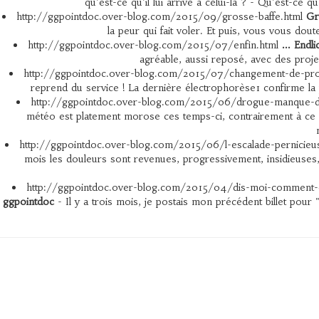
qu'est-ce qu'il lui arrive à celui-là ? - Qu'est-ce
http://ggpointdoc.over-blog.com/2015/09/grosse-baffe.html
Gr
la peur qui fait voler. Et puis, vous vous dou
http://ggpointdoc.over-blog.com/2015/07/enfin.html
... End
agréable, aussi reposé, avec des projet
http://ggpointdoc.over-blog.com/2015/07/changement-de-pro
reprend du service ! La dernière électrophorèse1 confirme la
http://ggpointdoc.over-blog.com/2015/06/drogue-manque
météo est platement morose ces temps-ci, contrairement à ce 
http://ggpointdoc.over-blog.com/2015/06/l-escalade-pernicieu
mois les douleurs sont revenues, progressivement, insidieuses,
http://ggpointdoc.over-blog.com/2015/04/dis-moi-comment-
ggpointdoc
- Il y a trois mois, je postais mon précédent billet pour 