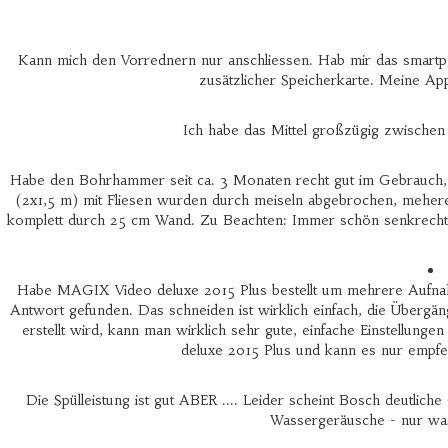
Kann mich den Vorrednern nur anschliessen. Hab mir das smartph
zusätzlicher Speicherkarte. Meine Ap
Ich habe das Mittel großzügig zwischen 
Habe den Bohrhammer seit ca. 3 Monaten recht gut im Gebrauch
(2x1,5 m) mit Fliesen wurden durch meiseln abgebrochen, mehere
komplett durch 25 cm Wand. Zu Beachten: Immer schön senkrecht auf
Habe MAGIX Video deluxe 2015 Plus bestellt um mehrere Aufnahm
Antwort gefunden. Das schneiden ist wirklich einfach, die Übergä
erstellt wird, kann man wirklich sehr gute, einfache Einstellu
deluxe 2015 Plus und kann es nur empfe
Die Spülleistung ist gut ABER .... Leider scheint Bosch deutlich
Wassergeräusche - nur was