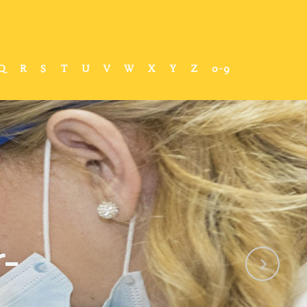
Q
R
S
T
U
V
W
X
Y
Z
0-9
-