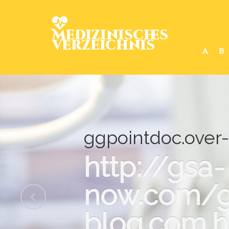
Medizinisches
Verzeichnis
A
B
ggpointdoc.over-
http://gsa-
now.com/g
blog.com.h