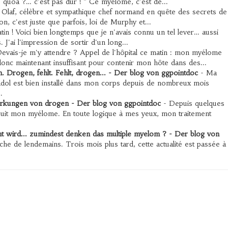
h- quôa ?… c'est pas dur ! " Ce myélome, c'est de...
 Olaf, célèbre et sympathique chef normand en quête des secrets de
n, c'est juste que parfois, loi de Murphy et...
atin ! Voici bien longtemps que je n'avais connu un tel lever… aussi
J'ai l'impression de sortir d'un long...
evais-je m'y attendre ? Appel de l'hôpital ce matin : mon myélome
onc maintenant insuffisant pour contenir mon hôte dans des...
. Drogen, fehlt. Fehlt, drogen... - Der blog von ggpointdoc
- Ma
adol est bien installé dans mon corps depuis de nombreux mois
.
wirkungen von drogen - Der blog von ggpointdoc
- Depuis quelques
i suit mon myélome. En toute logique à mes yeux, mon traitement
t wird... zumindest denken das multiple myelom ? - Der blog von
riche de lendemains. Trois mois plus tard, cette actualité est passée à