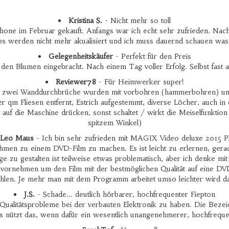
Kristina S.
- Nicht mehr so toll
one im Februar gekauft. Anfangs war ich echt sehr zufrieden. Nac
ps werden nicht mehr akualisiert und ich muss dauernd schauen was i
Gelegenheitskäufer
- Perfekt für den Preis
den Blumen eingebracht. Nach einem Tag voller Erfolg. Selbst fast a
Reviewer78
- Für Heimwerker super!
, zwei Wanddurchbrüche wurden mit vorbohren (hammerbohren) un
r qm Fliesen entfernt, Estrich aufgestemmt, diverse Löcher, auch 
 die Maschine drücken, sonst schaltet / wirkt die Meiselfunktion ni
spitzem Winkel)
Leo Maus
- Ich bin sehr zufrieden mit MAGIX Video deluxe 2015 Pl
en zu einem DVD-Film zu machen. Es ist leicht zu erlernen, gerade
nge zu gestalten ist teilweise etwas problematisch, aber ich denke 
ngen vornehmen um den Film mit der bestmöglichen Qualität auf eine
hlen. Je mehr man mit dem Programm arbeitet umso leichter wird da
J.S.
- Schade... deutlich hörbarer, hochfrequenter Fiepton
e Qualitätsprobleme bei der verbauten Elektronik zu haben. Die Bezei
 nützt das, wenn dafür ein wesentlich unangenehmerer, hochfrequent