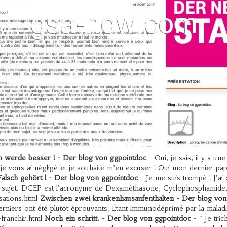
h werde besser ! - Der blog von ggpointdoc
- Oui, je sais, il y a une
i je vous ai négligé et je souhaite m’en excuser ! Oui mon dernier pa
Falsch gehört ! - Der blog von ggpointdoc
- Je me suis trompé ! J'ai
 sujet. DCEP est l'acronyme de Dexaméthasone, Cyclophosphamide, Eto
sations.html
Zwischen zwei krankenhausaufenthalten - Der blog von
erniers ont été plutôt éprouvants. Étant immunodéprimé par la maladie 
franchir.html
Noch ein schritt. - Der blog von ggpointdoc
- " Je tric