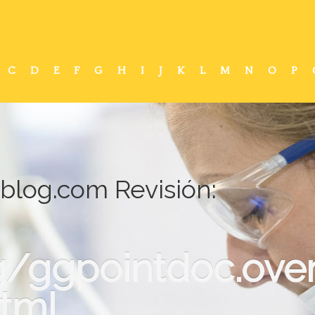
C
D
E
F
G
H
I
J
K
L
M
N
O
P
blog.com Revisión:
/ggpointdoc.over
tml