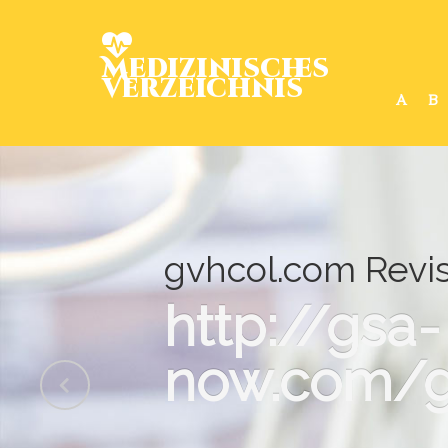
Medizinisches
Verzeichnis
A
B
gvhcol.com Revis
http://gsa-
now.com/g