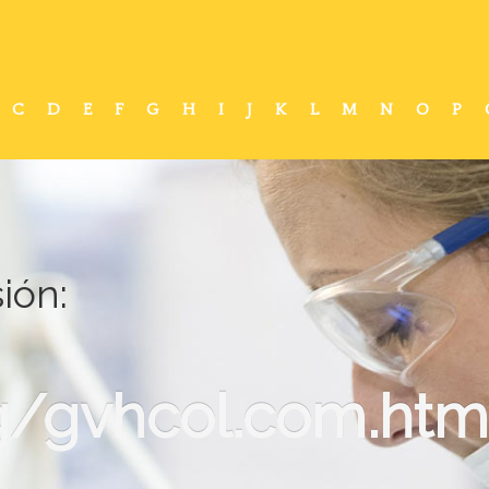
C
D
E
F
G
H
I
J
K
L
M
N
O
P
ión:
/gvhcol.com.htm