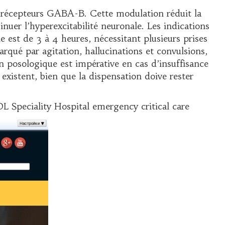
es récepteurs GABA-B. Cette modulation réduit la
inuer l’hyperexcitabilité neuronale. Les indications
est de 3 à 4 heures, nécessitant plusieurs prises
rqué par agitation, hallucinations et convulsions,
n posologique est impérative en cas d’insuffisance
existent, bien que la dispensation doive rester
peciality Hospital emergency critical care