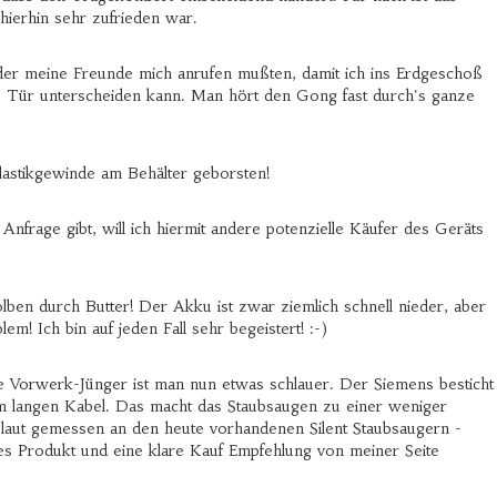
hierhin sehr zufrieden war.
oder meine Freunde mich anrufen mußten, damit ich ins Erdgeschoß
ere Tür unterscheiden kann. Man hört den Gong fast durch's ganze
Plastikgewinde am Behälter geborsten!
rage gibt, will ich hiermit andere potenzielle Käufer des Geräts
olben durch Butter! Der Akku ist zwar ziemlich schnell nieder, aber
 Ich bin auf jeden Fall sehr begeistert! :-)
e Vorwerk-Jünger ist man nun etwas schlauer. Der Siemens besticht
hm langen Kabel. Das macht das Staubsaugen zu einer weniger
s laut gemessen an den heute vorhandenen Silent Staubsaugern -
nes Produkt und eine klare Kauf Empfehlung von meiner Seite