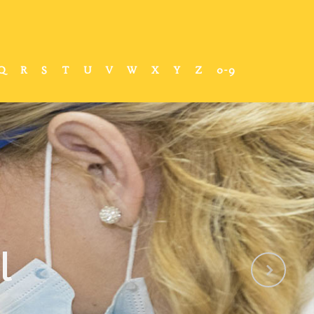
Q
R
S
T
U
V
W
X
Y
Z
0-9
l