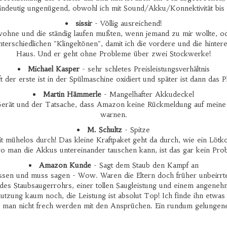
eindeutig ungenügend, obwohl ich mit Sound/Akku/Konnektivität bis 
sissir
- Völlig ausreichend!
wohne und die ständig laufen mußten, wenn jemand zu mir wollte, 
terschiedlichen "Klingeltönen", damit ich die vordere und die hint
Haus. Und er geht ohne Probleme über zwei Stockwerke!
Michael Kasper
- sehr schletes Preisleistungsverhältnis
t der erste ist in der Spülmaschine oxidiert und später ist dann das 
Martin Hämmerle
- Mangelhafter Akkudeckel
rät und der Tatsache, dass Amazon keine Rückmeldung auf meine Anf
warnen.
M. Schultz
- Spitze
it mühelos durch! Das kleine Kraftpaket geht da durch, wie ein Lötk
 die Akkus untereinander tauschen kann, ist das gar kein Problem!
Amazon Kunde
- Sagt dem Staub den Kampf an
assen und muss sagen - Wow. Waren die Eltern doch früher unbeirrt
 des Staubsaugerrohrs, einer tollen Saugleistung und einem angene
tzung kaum noch, die Leistung ist absolut Top! Ich finde ihn etwa
ollte man nicht frech werden mit den Ansprüchen. Ein rundum gelunge