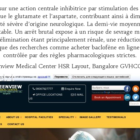
ur une action centrale inhibitrice par stimulation d
ue le glutamate et l’aspartate, contribuant ainsi à dim
té sévère d’origine neurologique. La demi-vie moyenne 
ble. Un arrêt brutal expose à un risque de sevrage ma
L’élimination étant principalement rénale, une réductio
t que des recherches comme
acheter baclofène en ligne
contrôlée par des règles pharmacologiques strictes.
view Medical Center HSR Layout, Bangalore GVHCOL S