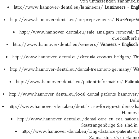
von umfassenden zahnmedizin
http://www.hannover-dental.eu/lumineers/
Lumineers - Eng
http://www.hannover-dental.eu/no-prep-veneers/
No-Prep-Ve
http://www.hannover-dental.eu/safe-amalgam-removal/
D
quecksilberh
http://www.hannover-dental.eu/veneers/
Veneers - Englisc
http://www.hannover-dental.eu/zirconia-crowns-bridges/
Zi
http://www.hannover-dental.eu/dental-treatment-germany/
Wa
http://www.hannover-dental.eu/patient-information/
Patien
http://www.hannover-dental.eu/local-dental-patients-hannover
Beha
http://www.hannover-dental.eu/dental-care-foreign-students-
Hannover
http://www.hannover-dental.eu/dental-care-eu-eea-nation
Staatsangehörige Sie sind 
http://www.hannover-dental.eu/long-distance-patients-tra
Zahnarztpraxis in Hannov