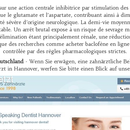
ur une action centrale inhibitrice par stimulation d
ue le glutamate et l’aspartate, contribuant ainsi à dim
té sévère d’origine neurologique. La demi-vie moyenne 
ble. Un arrêt brutal expose à un risque de sevrage ma
L’élimination étant principalement rénale, une réductio
t que des recherches comme
acheter baclofène en ligne
contrôlée par des règles pharmacologiques strictes.
utschland
- Wenn Sie erwägen, eine zahnärztliche Be
t in Hannover, werfen Sie bitte einen Blick auf unse