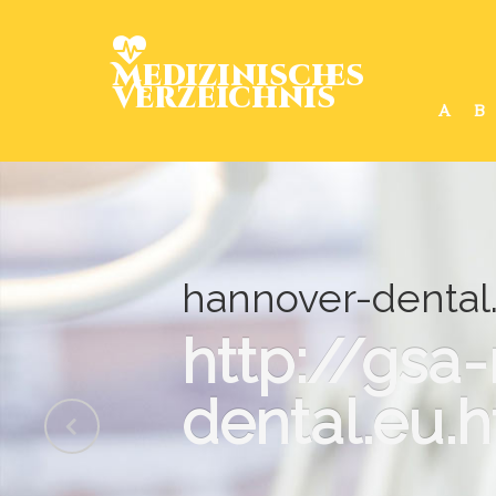
Medizinisches
Verzeichnis
A
B
hannover-dental.
http://gs
dental.eu.