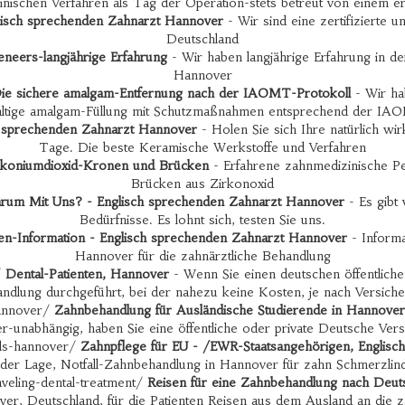
ischen Verfahren als Tag der Operation-stets betreut von einem e
lisch sprechenden Zahnarzt Hannover
- Wir sind eine zertifizierte 
Deutschland
neers-langjährige Erfahrung
- Wir haben langjährige Erfahrung in de
Hannover
ie sichere amalgam-Entfernung nach der IAOMT-Protokoll
- Wir hab
altige amalgam-Füllung mit Schutzmaßnahmen entsprechend der IA
h sprechenden Zahnarzt Hannover
- Holen Sie sich Ihre natürlich w
Tage. Die beste Keramische Werkstoffe und Verfahren
rkoniumdioxid-Kronen und Brücken
- Erfahrene zahnmedizinische Pe
Brücken aus Zirkonoxid
rum Mit Uns? - Englisch sprechenden Zahnarzt Hannover
- Es gibt
Bedürfnisse. Es lohnt sich, testen Sie uns.
ten-Information - Englisch sprechenden Zahnarzt Hannover
- Informa
Hannover für die zahnärztliche Behandlung
/
Dental-Patienten, Hannover
- Wenn Sie einen deutschen öffentliche
ndlung durchgeführt, bei der nahezu keine Kosten, je nach Versich
hannover/
Zahnbehandlung für Ausländische Studierende in Hannover
-unabhängig, haben Sie eine öffentliche oder private Deutsche Ver
als-hannover/
Zahnpflege für EU - /EWR-Staatsangehörigen, Englis
in der Lage, Notfall-Zahnbehandlung in Hannover für zahn Schmerzl
veling-dental-treatment/
Reisen für eine Zahnbehandlung nach Deut
er, Deutschland, für die Patienten Reisen aus dem Ausland an die z