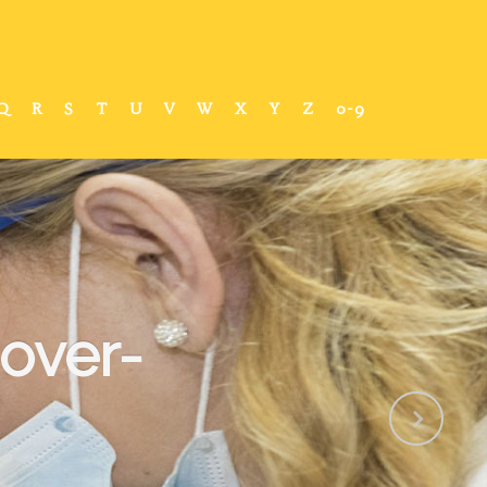
Q
R
S
T
U
V
W
X
Y
Z
0-9
over-