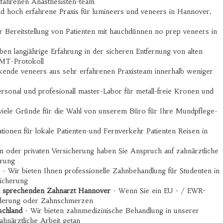
rfahrenen Anästhesisten-team
und hoch erfahrene Praxis für lumineers und veneers in Hannover,
r Bereitstellung von Patienten mit hauchdünnen no prep veneers in
en langjährige Erfahrung in der sicheren Entfernung von alten
OMT-Protokoll
irkende veneers aus sehr erfahrenen Praxisteam innerhalb weniger
rsonal und profesionall master-Labor für metall-freie Kronen und
 viele Gründe für die Wahl von unserem Büro für Ihre Mundpflege-
tionen für lokale Patienten-und Fernverkehr Patienten Reisen in
n oder privaten Versicherung haben Sie Anspruch auf zahnärztliche
erung
- Wir bieten Ihnen professionelle Zahnbehandlung für Studenten in
sicherung
ch sprechenden Zahnarzt Hannover
- Wenn Sie ein EU - / EWR-
inderung oder Zahnschmerzen
schland
- Wir bieten zahnmedizinische Behandlung in unserer
ahnärztliche Arbeit getan