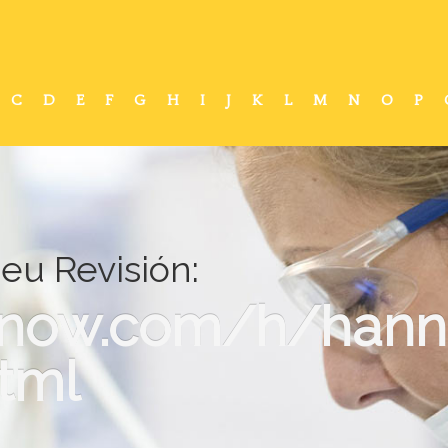
C
D
E
F
G
H
I
J
K
L
M
N
O
P
eu Revisión:
a-now.com/h/hann
html