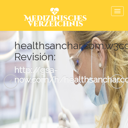
Medizinisches
Verzeichnis
healthsanchar.com.w3
Revisión:
http://gsa-
now.com/h/healthsanchar.c