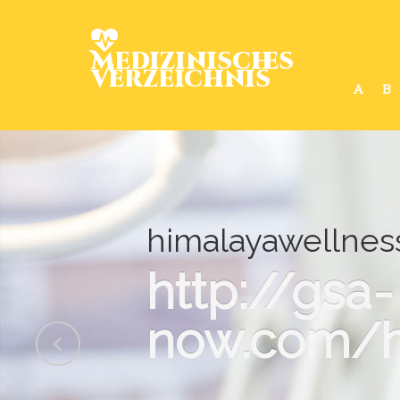
Medizinisches
Verzeichnis
A
B
himalayawellness
http://gsa-
now.com/h