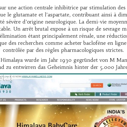
ur une action centrale inhibitrice par stimulation d
ue le glutamate et l’aspartate, contribuant ainsi à dim
té sévère d’origine neurologique. La demi-vie moyenne 
ble. Un arrêt brutal expose à un risque de sevrage ma
L’élimination étant principalement rénale, une réductio
t que des recherches comme
acheter baclofène en ligne
contrôlée par des règles pharmacologiques strictes.
Himalaya wurde im Jahr 1930 gegründet von M Manal 
d zu entwirren das Geheimnis hinter der 5.000 Jahre