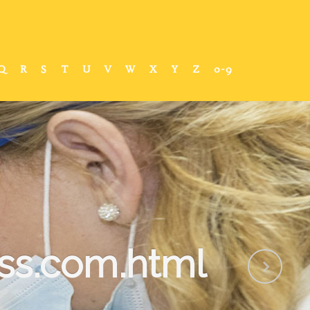
Q
R
S
T
U
V
W
X
Y
Z
0-9
ss.com.html