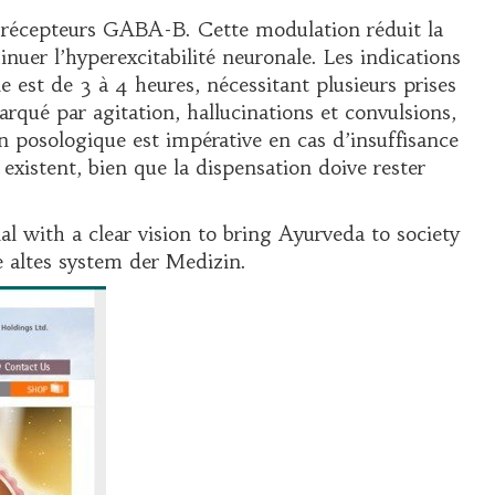
es récepteurs GABA-B. Cette modulation réduit la
inuer l’hyperexcitabilité neuronale. Les indications
est de 3 à 4 heures, nécessitant plusieurs prises
rqué par agitation, hallucinations et convulsions,
n posologique est impérative en cas d’insuffisance
existent, bien que la dispensation doive rester
with a clear vision to bring Ayurveda to society
 altes system der Medizin.