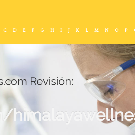
C
D
E
F
G
H
I
J
K
L
M
N
O
P
.com Revisión:
/himalayawellne