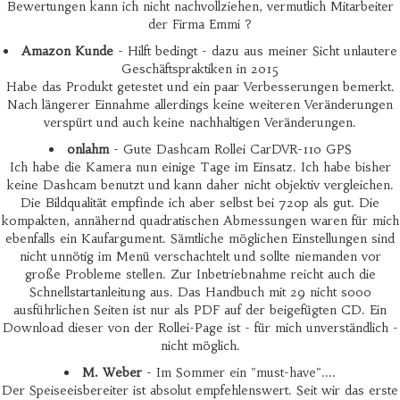
Bewertungen kann ich nicht nachvollziehen, vermutlich Mitarbeiter
der Firma Emmi ?
Amazon Kunde
- Hilft bedingt - dazu aus meiner Sicht unlautere
Geschäftspraktiken in 2015
Habe das Produkt getestet und ein paar Verbesserungen bemerkt.
Nach längerer Einnahme allerdings keine weiteren Veränderungen
verspürt und auch keine nachhaltigen Veränderungen.
onlahm
- Gute Dashcam Rollei CarDVR-110 GPS
Ich habe die Kamera nun einige Tage im Einsatz. Ich habe bisher
keine Dashcam benutzt und kann daher nicht objektiv vergleichen.
Die Bildqualität empfinde ich aber selbst bei 720p als gut. Die
kompakten, annähernd quadratischen Abmessungen waren für mich
ebenfalls ein Kaufargument. Sämtliche möglichen Einstellungen sind
nicht unnötig im Menü verschachtelt und sollte niemanden vor
große Probleme stellen. Zur Inbetriebnahme reicht auch die
Schnellstartanleitung aus. Das Handbuch mit 29 nicht sooo
ausführlichen Seiten ist nur als PDF auf der beigefügten CD. Ein
Download dieser von der Rollei-Page ist - für mich unverständlich -
nicht möglich.
M. Weber
- Im Sommer ein "must-have"....
Der Speiseeisbereiter ist absolut empfehlenswert. Seit wir das erste