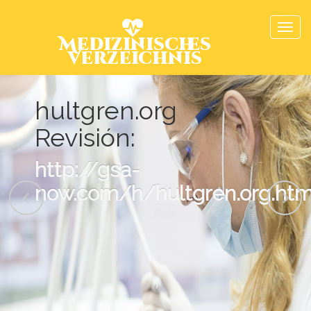
Medizinisches
Verzeichnis
hultgren.org
Revisión:
http://gsa-
now.com/h/hultgren.org.htm