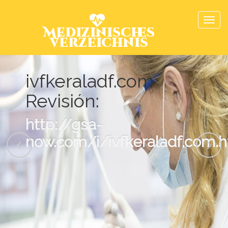
Medizinisches
Verzeichnis
ivfkeraladf.com
Revisión:
http://gsa-
now.com/i/ivfkeraladf.com.