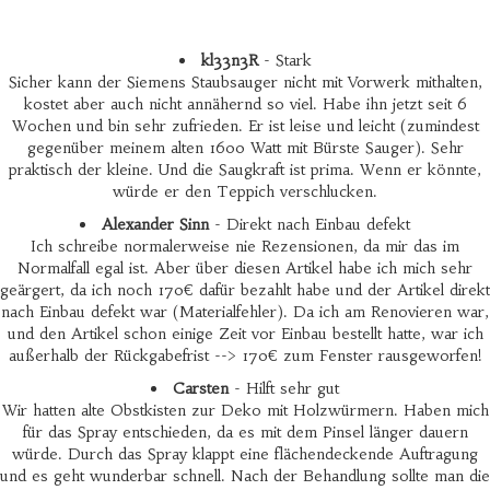
kl33n3R
- Stark
Sicher kann der Siemens Staubsauger nicht mit Vorwerk mithalten,
kostet aber auch nicht annähernd so viel. Habe ihn jetzt seit 6
Wochen und bin sehr zufrieden. Er ist leise und leicht (zumindest
gegenüber meinem alten 1600 Watt mit Bürste Sauger). Sehr
praktisch der kleine. Und die Saugkraft ist prima. Wenn er könnte,
würde er den Teppich verschlucken.
Alexander Sinn
- Direkt nach Einbau defekt
Ich schreibe normalerweise nie Rezensionen, da mir das im
Normalfall egal ist. Aber über diesen Artikel habe ich mich sehr
geärgert, da ich noch 170€ dafür bezahlt habe und der Artikel direkt
nach Einbau defekt war (Materialfehler). Da ich am Renovieren war,
und den Artikel schon einige Zeit vor Einbau bestellt hatte, war ich
außerhalb der Rückgabefrist --> 170€ zum Fenster rausgeworfen!
Carsten
- Hilft sehr gut
Wir hatten alte Obstkisten zur Deko mit Holzwürmern. Haben mich
für das Spray entschieden, da es mit dem Pinsel länger dauern
würde. Durch das Spray klappt eine flächendeckende Auftragung
und es geht wunderbar schnell. Nach der Behandlung sollte man die