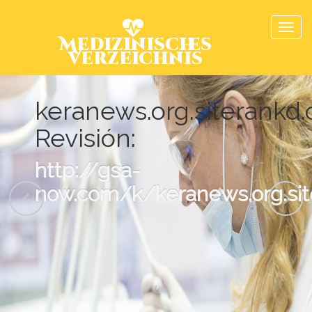
Medizinisches
Verzeichnis
keranews.org.siterankd
Revisión:
http://gsa-
now.com/k/keranews.org.sit