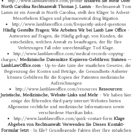
http://www.lamblawoffice.com/profile
Erfahren Sie Mehr Über
North Carolina Rechtsanwalt Thomas J. Lamm
- Rechtsanwalt Tom
Lamm ist ein Anwalt in North Carolina, stellt den Kläger In Asbest-
Mesotheliom Klagen und pharmaceutical drug litigation.
http://www.lamblawoffice.com/frequently-asked-questions
Häufig Gestellte Fragen: Wie Arbeiten Wir bei Lamb Law Office
-
Antworten auf Fragen, die Häufig gefragt, von Kunden, die
entscheiden, welchen Anwalt zu beauftragen, der für Ihre
Verletzungen Fall oder unrechtmäßige Tod Klage.
http://www.lamblawoffice.com/medical-records-copying-
charges/
Medizinische Datensätze Kopieren-Gebühren: Statuten --
LambLawOffice.com
- Up-to-date Liste der staatlichen Gesetze, die
Begrenzung der Kosten und Beträge, die Gesundheits-Anbieter
können Gebühren für die Kopien der Patienten medizinische
Aufzeichnungen
http://www.lamblawoffice.com/resources
Ressourcen:
Juristische, Medizinische, Website-Links und Mehr
- Wir haben hier
einige der führenden third-party-internet-Websites bieten
Allgemeine rechtliche und medizinische Informationen sowie
verschiedene Hurrikan links.
http://www.lamblawoffice.com/quick-contact-form
Klage
Abgeben von Rechtsanwalt: Verwenden Sie Dieses Kontakt-
Formular Jetzt
- In Eile? Grundlegende Fakten über Ihre möglichen