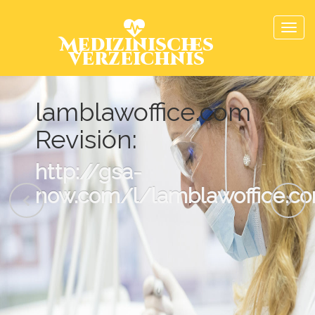
Medizinisches
Verzeichnis
lamblawoffice.com
Revisión:
http://gsa-
now.com/l/lamblawoffice.c