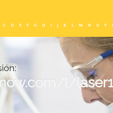
C
D
E
F
G
H
I
J
K
L
M
N
O
P
ión:
-now.com/l/laser