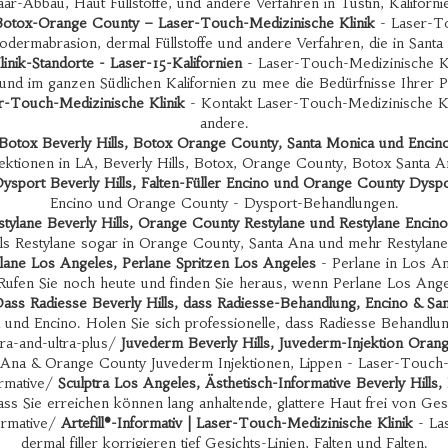
ar-Abbau, Haut Füllstoffe, und andere Verfahren in Tustin, Kaliforni
Botox-Orange County – Laser-Touch-Medizinische Klinik
- Laser-To
odermabrasion, dermal Füllstoffe und andere Verfahren, die in Santa
nik-Standorte - Laser-15-Kalifornien
- Laser-Touch-Medizinische Kli
und im ganzen Südlichen Kalifornien zu mee die Bedürfnisse Ihrer P
r-Touch-Medizinische Klinik
- Kontakt Laser-Touch-Medizinische Kl
andere.
Botox Beverly Hills, Botox Orange County, Santa Monica und Encin
ektionen in LA, Beverly Hills, Botox, Orange County, Botox Santa 
ysport Beverly Hills, Falten-Füller Encino und Orange County Dysp
Encino und Orange County - Dysport-Behandlungen.
stylane Beverly Hills, Orange County Restylane und Restylane Encino
lls Restylane sogar in Orange County, Santa Ana und mehr Restylan
lane Los Angeles, Perlane Spritzen Los Angeles
- Perlane in Los A
 Rufen Sie noch heute und finden Sie heraus, wenn Perlane Los Angeles
ass Radiesse Beverly Hills, dass Radiesse-Behandlung, Encino & Sa
a und Encino. Holen Sie sich professionelle, dass Radiesse Behandlung
ra-and-ultra-plus/
Juvederm Beverly Hills, Juvederm-Injektion Oran
a Ana & Orange County Juvederm Injektionen, Lippen - Laser-Touch-
ormative/
Sculptra Los Angeles, Ästhetisch-Informative Beverly Hills
dass Sie erreichen können lang anhaltende, glattere Haut frei von Gesi
ormative/
Artefill®-Informativ | Laser-Touch-Medizinische Klinik
- Las
dermal filler korrigieren tief Gesichts-Linien, Falten und Falten.