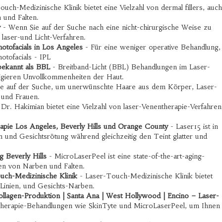
uch-Medizinische Klinik bietet eine Vielzahl von dermal fillers, auch
 und Falten.
y
- Wenn Sie auf der Suche nach eine nicht-chirurgische Weise zu
 laser-und Licht-Verfahren.
hotofacials in Los Angeles
- Für eine weniger operative Behandlung,
otofacials - IPL
bekannt als BBL
- Breitband-Licht (BBL) Behandlungen im Laser-
rigieren Unvollkommenheiten der Haut.
e auf der Suche, um unerwünschte Haare aus dem Körper, Laser-
 und Frauen.
Dr. Hakimian bietet eine Vielzahl von laser-Venentherapie-Verfahren
apie Los Angeles, Beverly Hills und Orange County
- Laser15 ist in
und Gesichtsrötung während gleichzeitig den Teint glatter und
 Beverly Hills
- MicroLaserPeel ist eine state-of-the-art-aging-
ten von Narben und Falten.
uch-Medizinische Klinik
- Laser-Touch-Medizinische Klinik bietet
 Linien, und Gesichts-Narben.
ollagen-Produktion | Santa Ana | West Hollywood | Encino – Laser-
r-Therapie-Behandlungen wie SkinTyte und MicroLaserPeel, um Ihnen