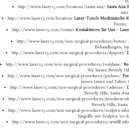
Ha
http://www.laser15.com/locations/santa-ana/
Santa Ana 
micr
http://www.laser15.com/locations
Laser-Touch-Medizinische Kli
Encino, 
http://www.laser15.com/contact
Kontaktieren Sie Uns - Lase
http://www.laser15.com/non-surgical-procedures/botox/
Behandlungen, Inj
http://www.laser15.com/non-surgical-procedures/dysport/
D
http://www.laser15.com/non-surgical-procedures/restylane/
Re
Wir bieten Beverly Hi
http://www.laser15.com/non-surgical-procedures/perlane/
Per
feinen Linien und Falten.
http://www.laser15.com/non-surgical-procedures/radiesse/
D
Beverly Hills, Santa An
http://www.laser15.com/non-surgical-procedures/juvederm-ult
Beverly Hills, Sant
http://www.laser15.com/non-surgical-procedures/sculptra-inf
Eingriffe wie Sculptra, so 
http://www.laser15.com/non-surgical-procedures/artefill-inf