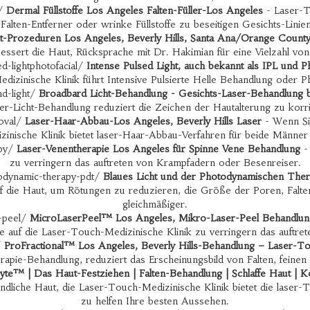
s/
Dermal Füllstoffe Los Angeles Falten-Füller-Los Angeles
- Laser-To
 Falten-Entferner oder wrinke Füllstoffe zu beseitigen Gesichts-Linien
ht-Prozeduren Los Angeles, Beverly Hills, Santa Ana/Orange Count
essert die Haut, Rücksprache mit Dr. Hakimian für eine Vielzahl von
d-lightphotofacial/
Intense Pulsed Light, auch bekannt als IPL und P
izinische Klinik führt Intensive Pulsierte Helle Behandlung oder Ph
nd-light/
Broadbard Licht-Behandlung - Gesichts-Laser-Behandlung 
aser-Licht-Behandlung reduziert die Zeichen der Hautalterung zu kor
moval/
Laser-Haar-Abbau-Los Angeles, Beverly Hills Laser
- Wenn Si
inische Klinik bietet laser-Haar-Abbau-Verfahren für beide Männer
apy/
Laser-Venentherapie Los Angeles für Spinne Vene Behandlung
- 
zu verringern das auftreten von Krampfadern oder Besenreiser.
todynamic-therapy-pdt/
Blaues Licht und der Photodynamischen Ther
die Haut, um Rötungen zu reduzieren, die Größe der Poren, Falten 
gleichmäßiger.
r-peel/
MicroLaserPeel™ Los Angeles, Mikro-Laser-Peel Behandlung
 auf die Laser-Touch-Medizinische Klinik zu verringern das auftre
/
ProFractional™ Los Angeles, Beverly Hills-Behandlung – Laser-To
erapie-Behandlung, reduziert das Erscheinungsbild von Falten, feinen
yte™ | Das Haut-Festziehen | Falten-Behandlung | Schlaffe Haut | K
ndliche Haut, die Laser-Touch-Medizinische Klinik bietet die lase
zu helfen Ihre besten Aussehen.