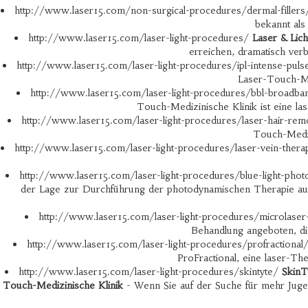
http://www.laser15.com/non-surgical-procedures/dermal-filler
bekannt als
http://www.laser15.com/laser-light-procedures/
Laser & Lic
erreichen, dramatisch verb
http://www.laser15.com/laser-light-procedures/ipl-intense-pulse
Laser-Touch-Med
http://www.laser15.com/laser-light-procedures/bbl-broadba
Touch-Medizinische Klinik ist eine l
http://www.laser15.com/laser-light-procedures/laser-hair-re
Touch-Mediz
http://www.laser15.com/laser-light-procedures/laser-vein-ther
http://www.laser15.com/laser-light-procedures/blue-light-pho
der Lage zur Durchführung der photodynamischen Therapie auf 
http://www.laser15.com/laser-light-procedures/microlase
Behandlung angeboten, die
http://www.laser15.com/laser-light-procedures/profractional
ProFractional, eine laser-Th
http://www.laser15.com/laser-light-procedures/skintyte/
SkinT
Touch-Medizinische Klinik
- Wenn Sie auf der Suche für mehr Juge