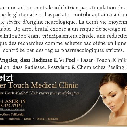
ur une action centrale inhibitrice par stimulation d
ue le glutamate et l’aspartate, contribuant ainsi à dim
té sévère d’origine neurologique. La demi-vie moyenne 
ble. Un arrêt brutal expose à un risque de sevrage ma
L’élimination étant principalement rénale, une réductio
t que des recherches comme
acheter baclofène en ligne
contrôlée par des règles pharmacologiques strictes.
ngeles, dass Radiesse & Vi Peel
- Laser-Touch-Klinik 
lich, dass Radiesse, Restylane & Chemisches Peelin