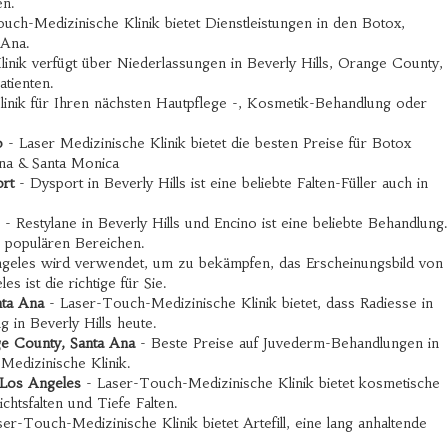
en.
uch-Medizinische Klinik bietet Dienstleistungen in den Botox,
 Ana.
nik verfügt über Niederlassungen in Beverly Hills, Orange County,
atienten.
inik für Ihren nächsten Hautpflege -, Kosmetik-Behandlung oder
o
- Laser Medizinische Klinik bietet die besten Preise für Botox
Ana & Santa Monica
ort
- Dysport in Beverly Hills ist eine beliebte Falten-Füller auch in
- Restylane in Beverly Hills und Encino ist eine beliebte Behandlung.
e populären Bereichen.
ngeles wird verwendet, um zu bekämpfen, das Erscheinungsbild von
 ist die richtige für Sie.
nta Ana
- Laser-Touch-Medizinische Klinik bietet, dass Radiesse in
 in Beverly Hills heute.
ge County, Santa Ana
- Beste Preise auf Juvederm-Behandlungen in
Medizinische Klinik.
, Los Angeles
- Laser-Touch-Medizinische Klinik bietet kosmetische
chtsfalten und Tiefe Falten.
er-Touch-Medizinische Klinik bietet Artefill, eine lang anhaltende