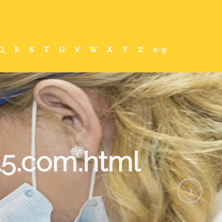
Q
R
S
T
U
V
W
X
Y
Z
0-9
15.com.html