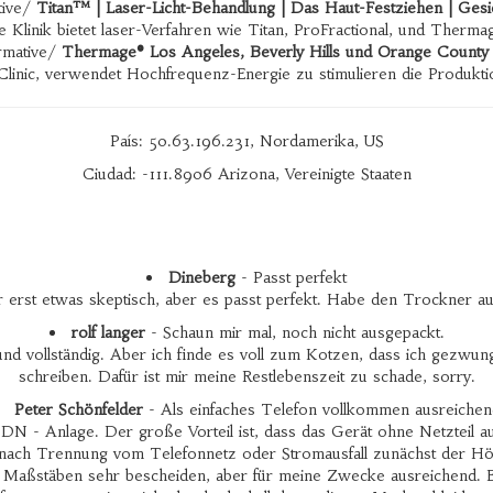
tive/
Titan™ | Laser-Licht-Behandlung | Das Haut-Festziehen | Ges
Klinik bietet laser-Verfahren wie Titan, ProFractional, und Therma
rmative/
Thermage® Los Angeles, Beverly Hills und Orange County
linic, verwendet Hochfrequenz-Energie zu stimulieren die Produkti
País: 50.63.196.231, Nordamerika, US
Ciudad: -111.8906 Arizona, Vereinigte Staaten
Dineberg
- Passt perfekt
rst etwas skeptisch, aber es passt perfekt. Habe den Trockner auf 
rolf langer
- Schaun mir mal, noch nicht ausgepackt.
ll und vollständig. Aber ich finde es voll zum Kotzen, dass ich ge
schreiben. Dafür ist mir meine Restlebenszeit zu schade, sorry.
Peter Schönfelder
- Als einfaches Telefon vollkommen ausreichen
SDN - Anlage. Der große Vorteil ist, dass das Gerät ohne Netzteil a
 nach Trennung vom Telefonnetz oder Stromausfall zunächst der Hö
en Maßstäben sehr bescheiden, aber für meine Zwecke ausreichend. E