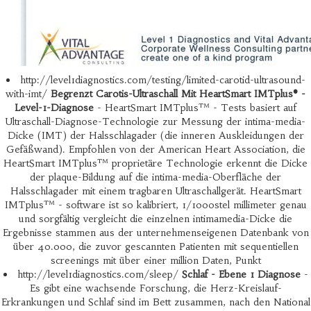
http://level1diagnostics.com/testing/limited-carotid-ultrasound-
with-imt/
Begrenzt Carotis-Ultraschall Mit HeartSmart IMTplus® -
Level-1-Diagnose
- HeartSmart IMTplus™ - Tests basiert auf
Ultraschall-Diagnose-Technologie zur Messung der intima-media-
Dicke (IMT) der Halsschlagader (die inneren Auskleidungen der
Gefäßwand). Empfohlen von der American Heart Association, die
HeartSmart IMTplus™ proprietäre Technologie erkennt die Dicke
der plaque-Bildung auf die intima-media-Oberfläche der
Halsschlagader mit einem tragbaren Ultraschallgerät. HeartSmart
IMTplus™ - software ist so kalibriert, 1/1000stel millimeter genau
und sorgfältig vergleicht die einzelnen intimamedia-Dicke die
Ergebnisse stammen aus der unternehmenseigenen Datenbank von
über 40.000, die zuvor gescannten Patienten mit sequentiellen
screenings mit über einer million Daten, Punkt
http://level1diagnostics.com/sleep/
Schlaf - Ebene 1 Diagnose
-
Es gibt eine wachsende Forschung, die Herz-Kreislauf-
Erkrankungen und Schlaf sind im Bett zusammen, nach den National