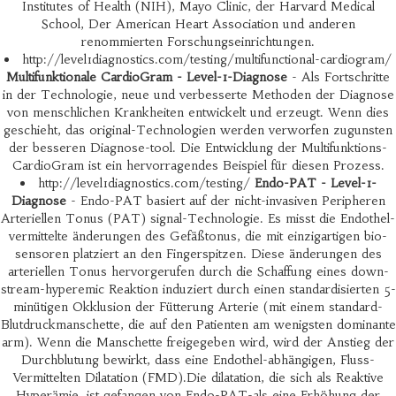
Institutes of Health (NIH), Mayo Clinic, der Harvard Medical
School, Der American Heart Association und anderen
renommierten Forschungseinrichtungen.
http://level1diagnostics.com/testing/multifunctional-cardiogram/
Multifunktionale CardioGram - Level-1-Diagnose
- Als Fortschritte
in der Technologie, neue und verbesserte Methoden der Diagnose
von menschlichen Krankheiten entwickelt und erzeugt. Wenn dies
geschieht, das original-Technologien werden verworfen zugunsten
der besseren Diagnose-tool. Die Entwicklung der Multifunktions-
CardioGram ist ein hervorragendes Beispiel für diesen Prozess.
http://level1diagnostics.com/testing/
Endo-PAT - Level-1-
Diagnose
- Endo-PAT basiert auf der nicht-invasiven Peripheren
Arteriellen Tonus (PAT) signal-Technologie. Es misst die Endothel-
vermittelte änderungen des Gefäßtonus, die mit einzigartigen bio-
sensoren platziert an den Fingerspitzen. Diese änderungen des
arteriellen Tonus hervorgerufen durch die Schaffung eines down-
stream-hyperemic Reaktion induziert durch einen standardisierten 5-
minütigen Okklusion der Fütterung Arterie (mit einem standard-
Blutdruckmanschette, die auf den Patienten am wenigsten dominante
arm). Wenn die Manschette freigegeben wird, wird der Anstieg der
Durchblutung bewirkt, dass eine Endothel-abhängigen, Fluss-
Vermittelten Dilatation (FMD).Die dilatation, die sich als Reaktive
Hyperämie, ist gefangen von Endo-PAT-als eine Erhöhung der