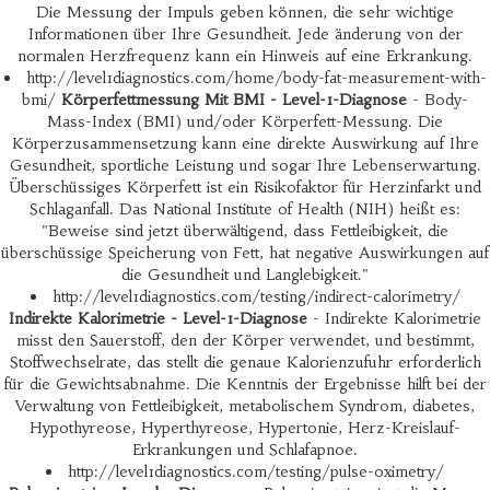
Die Messung der Impuls geben können, die sehr wichtige
Informationen über Ihre Gesundheit. Jede änderung von der
normalen Herzfrequenz kann ein Hinweis auf eine Erkrankung.
http://level1diagnostics.com/home/body-fat-measurement-with-
bmi/
Körperfettmessung Mit BMI - Level-1-Diagnose
- Body-
Mass-Index (BMI) und/oder Körperfett-Messung. Die
Körperzusammensetzung kann eine direkte Auswirkung auf Ihre
Gesundheit, sportliche Leistung und sogar Ihre Lebenserwartung.
Überschüssiges Körperfett ist ein Risikofaktor für Herzinfarkt und
Schlaganfall. Das National Institute of Health (NIH) heißt es:
"Beweise sind jetzt überwältigend, dass Fettleibigkeit, die
überschüssige Speicherung von Fett, hat negative Auswirkungen auf
die Gesundheit und Langlebigkeit."
http://level1diagnostics.com/testing/indirect-calorimetry/
Indirekte Kalorimetrie - Level-1-Diagnose
- Indirekte Kalorimetrie
misst den Sauerstoff, den der Körper verwendet, und bestimmt,
Stoffwechselrate, das stellt die genaue Kalorienzufuhr erforderlich
für die Gewichtsabnahme. Die Kenntnis der Ergebnisse hilft bei der
Verwaltung von Fettleibigkeit, metabolischem Syndrom, diabetes,
Hypothyreose, Hyperthyreose, Hypertonie, Herz-Kreislauf-
Erkrankungen und Schlafapnoe.
http://level1diagnostics.com/testing/pulse-oximetry/