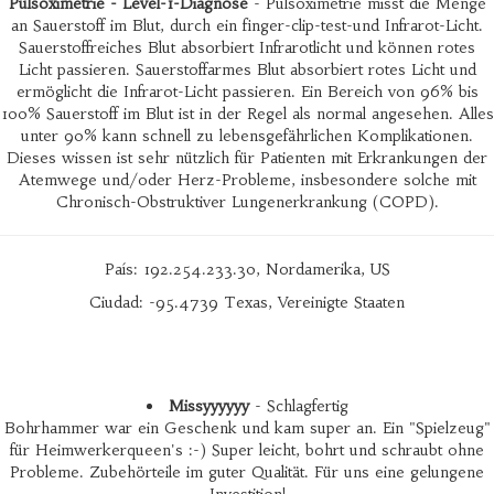
Pulsoximetrie - Level-1-Diagnose
- Pulsoximetrie misst die Menge
an Sauerstoff im Blut, durch ein finger-clip-test-und Infrarot-Licht.
Sauerstoffreiches Blut absorbiert Infrarotlicht und können rotes
Licht passieren. Sauerstoffarmes Blut absorbiert rotes Licht und
ermöglicht die Infrarot-Licht passieren. Ein Bereich von 96% bis
100% Sauerstoff im Blut ist in der Regel als normal angesehen. Alles
unter 90% kann schnell zu lebensgefährlichen Komplikationen.
Dieses wissen ist sehr nützlich für Patienten mit Erkrankungen der
Atemwege und/oder Herz-Probleme, insbesondere solche mit
Chronisch-Obstruktiver Lungenerkrankung (COPD).
País: 192.254.233.30, Nordamerika, US
Ciudad: -95.4739 Texas, Vereinigte Staaten
Missyyyyyy
- Schlagfertig
Bohrhammer war ein Geschenk und kam super an. Ein "Spielzeug"
für Heimwerkerqueen's :-) Super leicht, bohrt und schraubt ohne
Probleme. Zubehörteile im guter Qualität. Für uns eine gelungene