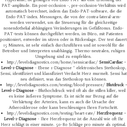
PAT-amplitude. Ein post-occlusion -, pre-occlusion-Verhältnis wird
automatisch berechnet, indem das Endo-PAT-software, die die
Endo-PAT-index. Messungen, die von der contra-lateral-arm-
werden verwendet, um die Steuerung für die gleichzeitige
nonendothelial abhängigen Veränderungen im Gefäßtonus. Endo-
PAT-tests können durchgeführt werden, im Büro, mit Patienten
positioniert, entweder im sitzen oder in Rückenlage. Der test dauert
15 Minuten, ist sehr einfach durchzuführen und ist sowohl für die
Betreiber und Interpreten unabhängig. Thermo-neutralen, ruhigen
Umgebung sind zu empfehlen.
http://level1diagnostics.com/home/sensicardiac/
SensiCardiac -
Level-1-Diagnose
- Ebene 1-Diagnose " elektronisches Stethoskop,
Sensi, identifiziert und klassifiziert Verdacht Herz murmelt. Sensi hat
neu definiert, was das Stethoskop tun können.
http://level1diagnostics.com/testing/blood-pressure/
Blutdruck -
Level-1-Diagnose
- Bluthochdruck wird oft als die stillen killer, weil
es keine äußeren Symptome. Es ist nicht nur Bezug auf die
Verhärtung der Arterien, kann es auch die Ursache der
Atherosklerose oder kann beschleunigen Ihren Fortschritt.
http://level1diagnostics.com/testing/heart-rate/
Herzfrequenz -
Level-1-Diagnose
- Ihre Herzfrequenz ist die Anzahl wie oft Ihr
Herz schlägt in einer minute. 50-80 Schläge pro minute als optimal.