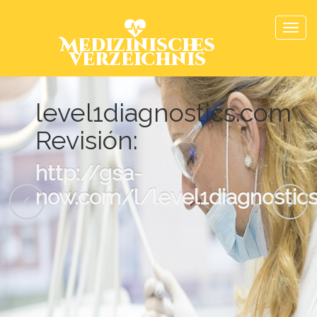
Medizinisches
Verzeichnis
level1diagnostics.com
Revisión:
http://gsa-
now.com/l/level1diagnostic