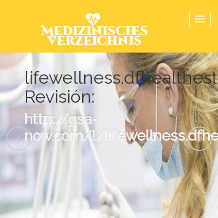
Medizinisches
Verzeichnis
lifewellness.dfhealthes
Revisión:
http://gsa-
now.com/l/lifewellness.dfhe