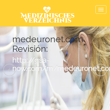
Medizinisches
Verzeichnis
medeuronet.com
Revisión:
http://gsa-
now.com/m/medeuronet.co