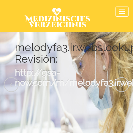
Medizinisches
Verzeichnis
melodyfa3.ir.webslook
Revisión:
http://gsa-
now.com/m/melodyfa3.ir.we