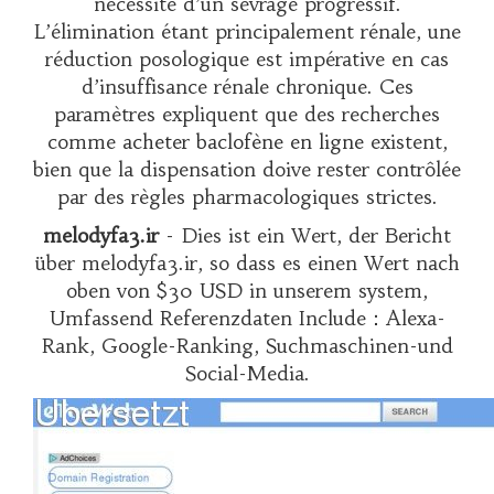
nécessité d’un sevrage progressif.
L’élimination étant principalement rénale, une
réduction posologique est impérative en cas
d’insuffisance rénale chronique. Ces
paramètres expliquent que des recherches
comme
acheter baclofène en ligne
existent,
bien que la dispensation doive rester contrôlée
par des règles pharmacologiques strictes.
melodyfa3.ir
- Dies ist ein Wert, der Bericht
über melodyfa3.ir, so dass es einen Wert nach
oben von $30 USD in unserem system,
Umfassend Referenzdaten Include：Alexa-
Rank, Google-Ranking, Suchmaschinen-und
Social-Media.