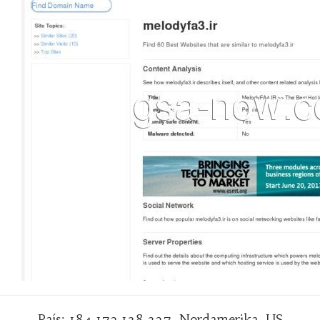
País: 184.173.128.237, Nordamerika, US