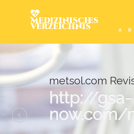
Medizinisches
Verzeichnis
A
B
metsol.com Revis
http://gsa-
now.com/m