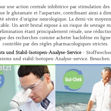
ur une action centrale inhibitrice par stimulation d
ue le glutamate et l’aspartate, contribuant ainsi à dim
té sévère d’origine neurologique. La demi-vie moyenne 
ble. Un arrêt brutal expose à un risque de sevrage ma
L’élimination étant principalement rénale, une réductio
t que des recherches comme
acheter baclofène en ligne
contrôlée par des règles pharmacologiques strictes.
ts und Stabil-Isotopen-Analyse-Service
- Stoffwechse
tems und stabil-Isotopen-Analyse-service. Besuchen 