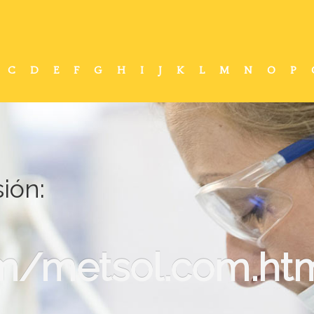
C
D
E
F
G
H
I
J
K
L
M
N
O
P
ión:
/metsol.com.ht