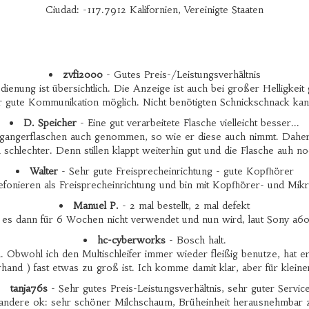
Ciudad: -117.7912 Kalifornien, Vereinigte Staaten
zvfi2000
- Gutes Preis-/Leistungsverhältnis
enung ist übersichtlich. Die Anzeige ist auch bei großer Helligkeit
 gute Kommunikation möglich. Nicht benötigten Schnickschnack ka
D. Speicher
- Eine gut verarbeitete Flasche vielleicht besser...
organgerflaschen auch genommen, so wie er diese auch nimmt. Daher we
ll schlechter. Denn stillen klappt weiterhin gut und die Flasche auh no
Walter
- Sehr gute Freisprecheinrichtung - gute Kopfhörer
onieren als Freisprecheinrichtung und bin mit Kopfhörer- und Mikro
Manuel P.
- 2 mal bestellt, 2 mal defekt
 es dann für 6 Wochen nicht verwendet und nun wird, laut Sony a6
hc-cyberworks
- Bosch halt.
n. Obwohl ich den Multischleifer immer wieder fleißig benutze, hat 
and ) fast etwas zu groß ist. Ich komme damit klar, aber für klein
tanja76s
- Sehr gutes Preis-Leistungsverhältnis, sehr guter Service
 andere ok: sehr schöner Milchschaum, Brüheinheit herausnehmbar