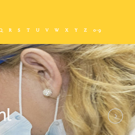
Q
R
S
T
U
V
W
X
Y
Z
0-9
ml