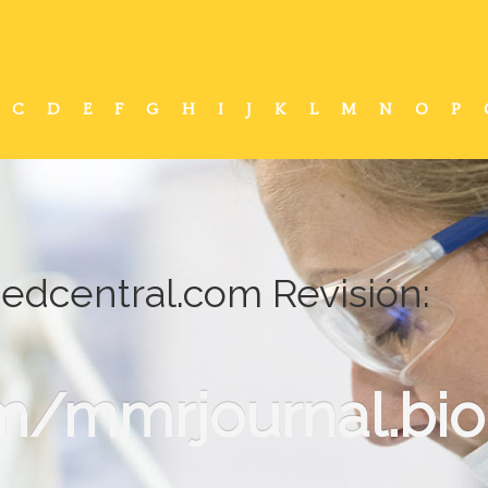
C
D
E
F
G
H
I
J
K
L
M
N
O
P
edcentral.com Revisión:
/mmrjournal.bio