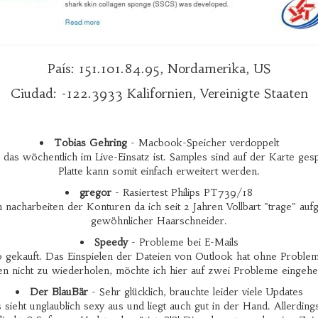
País: 151.101.84.95, Nordamerika, US
Ciudad: -122.3933 Kalifornien, Vereinigte Staaten
Tobias Gehring
- Macbook-Speicher verdoppelt
 wöchentlich im Live-Einsatz ist. Samples sind auf der Karte gespei
Platte kann somit einfach erweitert werden.
gregor
- Rasiertest Philips PT739/18
charbeiten der Konturen da ich seit 2 Jahren Vollbart "trage" aufgr
gewöhnlicher Haarschneider.
Speedy
- Probleme bei E-Mails
gekauft. Das Einspielen der Dateien von Outlook hat ohne Probleme
 nicht zu wiederholen, möchte ich hier auf zwei Probleme eingehen,
Der BlauBär
- Sehr glücklich, brauchte leider viele Updates
eht unglaublich sexy aus und liegt auch gut in der Hand. Allerdings