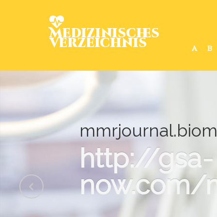
Medizinisches
Verzeichnis
A
B
mmrjournal.biom
http://gsa-
now.com/m