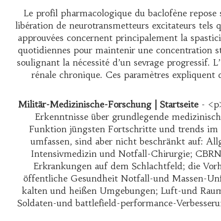
Le profil pharmacologique du baclofène repose s
libération de neurotransmetteurs excitateurs tels q
approuvées concernent principalement la spastici
quotidiennes pour maintenir une concentration sta
soulignant la nécessité d’un sevrage progressif. 
rénale chronique. Ces paramètres expliquen
Militär-Medizinische-Forschung | Startseite
- <p>
Erkenntnisse über grundlegende medizinische
Funktion jüngsten Fortschritte und trends im
umfassen, sind aber nicht beschränkt auf: Al
Intensivmedizin und Notfall-Chirurgie; CBRN 
Erkrankungen auf dem Schlachtfeld; die Vorh
öffentliche Gesundheit Notfall-und Massen-Un
kalten und heißen Umgebungen; Luft-und Raumfa
Soldaten-und battlefield-performance-Verbesserun