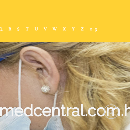
Q
R
S
T
U
V
W
X
Y
Z
0-9
medcentral.com.