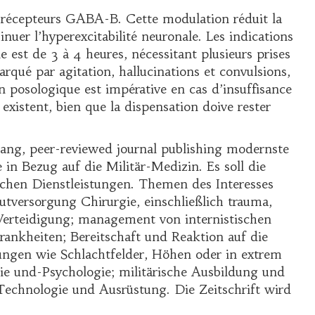
es récepteurs GABA-B. Cette modulation réduit la
inuer l’hyperexcitabilité neuronale. Les indications
est de 3 à 4 heures, nécessitant plusieurs prises
rqué par agitation, hallucinations et convulsions,
n posologique est impérative en cas d’insuffisance
existent, bien que la dispensation doive rester
ang, peer-reviewed journal publishing modernste
n Bezug auf die Militär-Medizin. Es soll die
schen Dienstleistungen. Themen des Interesses
tversorgung Chirurgie, einschließlich trauma,
 Verteidigung; management von internistischen
ankheiten; Bereitschaft und Reaktion auf die
ngen wie Schlachtfelder, Höhen oder in extrem
e und-Psychologie; militärische Ausbildung und
-Technologie und Ausrüstung. Die Zeitschrift wird