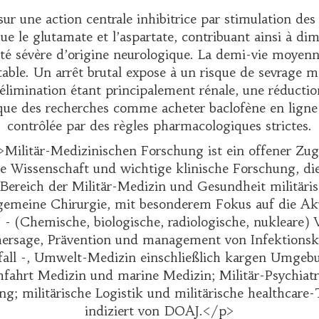
ur une action centrale inhibitrice par stimulation d
ue le glutamate et l’aspartate, contribuant ainsi à dim
té sévère d’origine neurologique. La demi-vie moyenne 
ble. Un arrêt brutal expose à un risque de sevrage ma
L’élimination étant principalement rénale, une réductio
t que des recherches comme
acheter baclofène en ligne
contrôlée par des règles pharmacologiques strictes.
Militär-Medizinischen Forschung ist ein offener Zug
 Wissenschaft und wichtige klinische Forschung, die i
 Bereich der Militär-Medizin und Gesundheit militäri
lgemeine Chirurgie, mit besonderem Fokus auf die Aku
- (Chemische, biologische, radiologische, nukleare)
ersage, Prävention und management von Infektionskr
fall -, Umwelt-Medizin einschließlich kargen Umgebu
hrt Medizin und marine Medizin; Militär-Psychiatri
g; militärische Logistik und militärische healthcare
indiziert von DOAJ.</p>