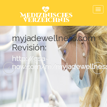
Medizinisches
Verzeichnis
myjadewellness.com
Revisión:
http://gsa-
now.com/m/myjadewellness