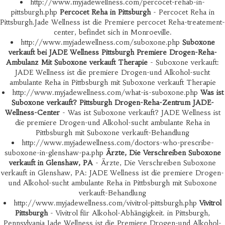
http://www.myjadewellness.com/percocet-rehab-in-
pittsburgh.php
Percocet Reha in Pittsburgh
- Percocet Reha in
Pittsburgh.Jade Wellness ist die Premiere percocet Reha-treatement-
center, befindet sich in Monroeville.
http://www.myjadewellness.com/suboxone.php
Suboxone
verkauft bei JADE Wellness Pittsburgh Premiere Drogen-Reha-
Ambulanz Mit Suboxone verkauft Therapie
- Suboxone verkauft:
JADE Wellness ist die premiere Drogen-und Alkohol-sucht
ambulante Reha in Pittbsburgh mit Suboxone verkauft Therapie
http://www.myjadewellness.com/what-is-suboxone.php
Was ist
Suboxone verkauft? Pittsburgh Drogen-Reha-Zentrum JADE-
Wellness-Center
- Was ist Suboxone verkauft? JADE Wellness ist
die premiere Drogen-und Alkohol-sucht ambulante Reha in
Pittbsburgh mit Suboxone verkauft-Behandlung
http://www.myjadewellness.com/doctors-who-prescribe-
suboxone-in-glenshaw-pa.php
Ärzte, Die Verschreiben Suboxone
verkauft in Glenshaw, PA
- Ärzte, Die Verschreiben Suboxone
verkauft in Glenshaw, PA: JADE Wellness ist die premiere Drogen-
und Alkohol-sucht ambulante Reha in Pittbsburgh mit Suboxone
verkauft-Behandlung
http://www.myjadewellness.com/vivitrol-pittsburgh.php
Vivitrol
Pittsburgh
- Vivitrol für Alkohol-Abhängigkeit. in Pittsburgh,
Pennsylvania Jade Wellness ist die Premiere Drogen-und Alkohol-