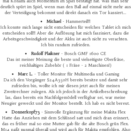
mal Konami auch Momentum im Spiel bestätigt hat. Was man sehr
deutlich spürt im Spiel, wenn man den Ball auf einmal nicht mehr aus
der Verteidigung bekommt und direkt danach ein Tor kassiert...
Michael
- Hammerteil!!!
Ich konnte mich lange nicht entscheiden für welches Tablet ich mich
entscheiden soll!!! Aber die Auflösung hat mich fasziniert, dazu die
Arbeitsgeschwindigkeit und der Akku ist auch nicht zu verachten.
Ich bin rundum zufrieden.
Rudolf Plaikner
- Bosch GMF 1600 CE
Das ist meiner Meinung die beste und vielseitigste Oberfräse,
reichhaltiges Zubehör ( 1 Fräse - 2 Maschinen!)
Marc L.
- Toller Monitor für Multimedia und Gaming
Da ich den Vorgänger S24A350H bereits besitze und damit sehr
zufrieden bin, wollte ich mir diesen jetzt auch für meinen
Zweitrechner zulegen. Als ich jedoch in der Artikelbeschreibung
las, dass bereits ein Nachfolgemödell verfügbar sei, war meine
Neugier geweckt und der Monitor bestellt. Ich hab es nicht bereut.
Donnerkopf73
- Sinnvolle Ergänzung für meine Makita Flex
Hatte das Anziehen mit dem Schlüssel satt und mich dran erinnert,
das es früher mal so eine Mutter gab für die alte Bosch grün Flex.
M14 paßt nunmal überall und wird auch für Makita empfohlen. Also