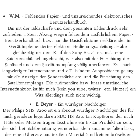
W.M.
- Fehlendes Papier- und unzureichendes elektronisches
Benutzerhandbuch
Bin mit der Bildschärfe und dem gesamten Bildeindruck sehr
zufrieden. 1 Stern Abzug wegen fehlendem ausführlichem Papier-
Benutzerhandbuch bzw. nur die Basisfunktionen erklärender im
Gerät implementierter elektron. Bedienungsanleitung. Habe
gleichzeitig mit dem Kauf des Sony Bravia erstmals eine
Satellitenschüssel angebracht, war also mit der Einrichtung der
Schüssel und dem Satellitenempfang völlig unerfahren. Erst nach
langwieriger Internetsuche und z.T. blindem Ausprobieren gelang
mir die Anzeige der Senderstärke etc. und die Einrichtung des
Satellitenempfangs. Die rudimentäre bzw. krass umständliche
Internetfunktion ist für mich (kein you-tube, twitter- etc. Nutzer) ein
Witz allerdings auch nicht wichtig.
E. Beyer
- Ein würdiger Nachfolger
Der Philips SHS 8200 ist ein absolut würdiger Nachfolger des für
mich geradezu legendären SBC HS 820. Ein Kopfkörer der mich
Hüte oder Mützen tragen lässt ohne ein In-Ear Produkt zu sein,
der sich bei nichtbenutzung wunderbar klein zusammenfalten lässt,
der einen Überzug aus textilem Material (und keinen bröseligen