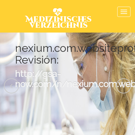
Medizinisches
Verzeichnis
nexium.com.websiteprof
Revisión:
http://gsa-
now.com/n/nexium.com.websi