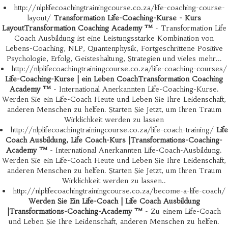
http://nlplifecoachingtrainingcourse.co.za/life-coaching-course-
layout/
Transformation Life-Coaching-Kurse - Kurs
LayoutTransformation Coaching Academy ™
- Transformation Life
Coach Ausbildung ist eine Leistungsstarke Kombination von
Lebens-Coaching, NLP, Quantenphysik, Fortgeschrittene Positive
Psychologie, Erfolg, Geisteshaltung, Strategien und vieles mehr...
http://nlplifecoachingtrainingcourse.co.za/life-coaching-courses/
Life-Coaching-Kurse | ein Leben CoachTransformation Coaching
Academy ™
- International Anerkannten Life-Coaching-Kurse.
Werden Sie ein Life-Coach Heute und Leben Sie Ihre Leidenschaft,
anderen Menschen zu helfen. Starten Sie Jetzt, um Ihren Traum
Wirklichkeit werden zu lassen
http://nlplifecoachingtrainingcourse.co.za/life-coach-training/
Life
Coach Ausbildung, Life Coach-Kurs |Transformations-Coaching-
Academy ™
- International Anerkannten Life-Coach-Ausbildung.
Werden Sie ein Life-Coach Heute und Leben Sie Ihre Leidenschaft,
anderen Menschen zu helfen. Starten Sie Jetzt, um Ihren Traum
Wirklichkeit werden zu lassen..
http://nlplifecoachingtrainingcourse.co.za/become-a-life-coach/
Werden Sie Ein Life-Coach | Life Coach Ausbildung
|Transformations-Coaching-Academy ™
- Zu einem Life-Coach
und Leben Sie Ihre Leidenschaft, anderen Menschen zu helfen.