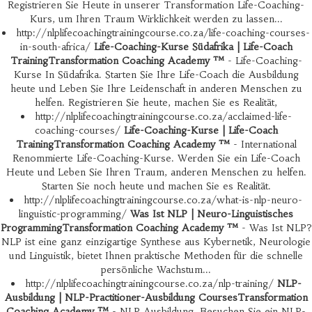
Registrieren Sie Heute in unserer Transformation Life-Coaching-
Kurs, um Ihren Traum Wirklichkeit werden zu lassen...
http://nlplifecoachingtrainingcourse.co.za/life-coaching-courses-
in-south-africa/
Life-Coaching-Kurse Südafrika | Life-Coach
TrainingTransformation Coaching Academy ™
- Life-Coaching-
Kurse In Südafrika. Starten Sie Ihre Life-Coach die Ausbildung
heute und Leben Sie Ihre Leidenschaft in anderen Menschen zu
helfen. Registrieren Sie heute, machen Sie es Realität,
http://nlplifecoachingtrainingcourse.co.za/acclaimed-life-
coaching-courses/
Life-Coaching-Kurse | Life-Coach
TrainingTransformation Coaching Academy ™
- International
Renommierte Life-Coaching-Kurse. Werden Sie ein Life-Coach
Heute und Leben Sie Ihren Traum, anderen Menschen zu helfen.
Starten Sie noch heute und machen Sie es Realität.
http://nlplifecoachingtrainingcourse.co.za/what-is-nlp-neuro-
linguistic-programming/
Was Ist NLP | Neuro-Linguistisches
ProgrammingTransformation Coaching Academy ™
- Was Ist NLP?
NLP ist eine ganz einzigartige Synthese aus Kybernetik, Neurologie
und Linguistik, bietet Ihnen praktische Methoden für die schnelle
persönliche Wachstum...
http://nlplifecoachingtrainingcourse.co.za/nlp-training/
NLP-
Ausbildung | NLP-Practitioner-Ausbildung CoursesTransformation
Coaching Academy ™
- NLP Ausbildung. Besuchen Sie ein NLP-