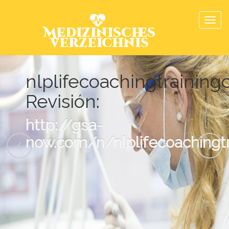
Medizinisches
Verzeichnis
nlplifecoachingtraining
Revisión:
http://gsa-
now.com/n/nlplifecoachingtr