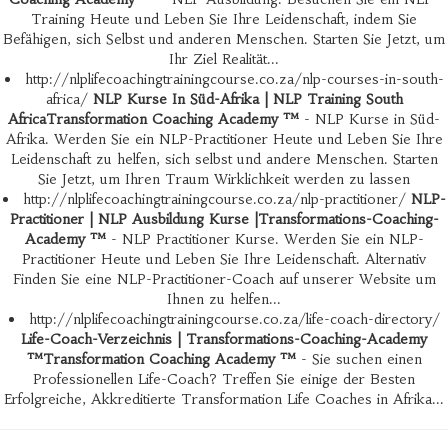
Training Heute und Leben Sie Ihre Leidenschaft, indem Sie
Befähigen, sich Selbst und anderen Menschen. Starten Sie Jetzt, um
Ihr Ziel Realität...
http://nlplifecoachingtrainingcourse.co.za/nlp-courses-in-south-
africa/
NLP Kurse In Süd-Afrika | NLP Training South
AfricaTransformation Coaching Academy ™
- NLP Kurse in Süd-
Afrika. Werden Sie ein NLP-Practitioner Heute und Leben Sie Ihre
Leidenschaft zu helfen, sich selbst und andere Menschen. Starten
Sie Jetzt, um Ihren Traum Wirklichkeit werden zu lassen
http://nlplifecoachingtrainingcourse.co.za/nlp-practitioner/
NLP-
Practitioner | NLP Ausbildung Kurse |Transformations-Coaching-
Academy ™
- NLP Practitioner Kurse. Werden Sie ein NLP-
Practitioner Heute und Leben Sie Ihre Leidenschaft. Alternativ
Finden Sie eine NLP-Practitioner-Coach auf unserer Website um
Ihnen zu helfen...
http://nlplifecoachingtrainingcourse.co.za/life-coach-directory/
Life-Coach-Verzeichnis | Transformations-Coaching-Academy
™Transformation Coaching Academy ™
- Sie suchen einen
Professionellen Life-Coach? Treffen Sie einige der Besten
Erfolgreiche, Akkreditierte Transformation Life Coaches in Afrika...