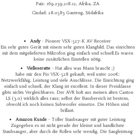
País: 169.239.218.12, Afrika, ZA
Ciudad: 28.0583 Gauteng, Südafrika
Andy
- Pioneer VSX-527-K AV-Receiver
Ein sehr gutes Gerät mit einem sehr guten Klangbild. Das einrichten
mit dem mitgelieferten Mikrofon ging einfach und schnell.Es waren
keine zusätzlichen Einstellen nötig.
Vielleseratte
- Hat alles was Mann braucht ;)
habe mir den Pio VSX-528 gekauft, weil unter 200€:
Netzwerkfähig, Leistung und viele Anschlüsse. Die Einrichtung ging
einfach und schnell, der Klang ist excellent. In dieser Preisklasse
gibts nichts Vergleichbares. Der AVR holt aus meinen alten Canton
LS (3.0) wirklich alles raus; selbst der Bassbereich ist bestens,
obwohl ich noch keinen Subwoofer einsetze. Die Höhen sind
brillant.
Amazon Kunde
- Toller Staubsauger mit guter Leistung
Zugegeben es ist nicht gerade der kleinst und handlichste
Staubsauger, aber durch die Rollen sehr wendig. Die Saugleistung