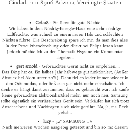
Ciudad: -111.8906 Arizona, Vereinigte Staaten
CriboS
- Ein Seen für gute Nächte
Wir haben in dem Niedrig-Energie-Haus eine sehr niedrige
Luftfeuchte, was schnell zu einem rauen Hals und schlechten
Nächten führte. Die Beschreibung spare ich mir, da man dies alles
in der Produktbeschreibung oder direkt bei Philips lesen kann.
Jedoch möchte ich zu der Thematik Hygiene ein Kommentar
abgeben.
gert arnold
- Gebrauchtes Gerät nicht zu empfehlen....
Das Ding hat ca. Ein halbes Jahr halbwegs gut funktioniert, (Außer
Absturz bei Akku unter 20%). Dann fiel es leider immer wieder in
den Odinmodus, oder ließ sich gar nicht mehr einschalten. Ich
denke es hängt damit zusammen, dass es gebraucht war. Ich kaufe
keine gebrauchten Elektronikartikel mehr, nur noch neu. Samsung
sollte eigentlich ein verlässliches Gerät sein. Verkäufer hat sich trotz
Anschreibens und Nachfragen auch nicht gerührt. Na, ja, mal Pech
gehabt.
lucy
- 32" SAMSUNG TV
Nach mehreren Wochen ausgiebig getestet und bin so mit diesem