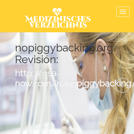
Medizinisches
Verzeichnis
nopiggybacking.org
Revisión:
http://gsa-
now.com/n/nopiggybacking.