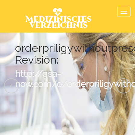
Medizinisches
Verzeichnis
orderpriligywithoutpresc
Revisión:
http://gsa-
now.com/o/orderpriligywithou