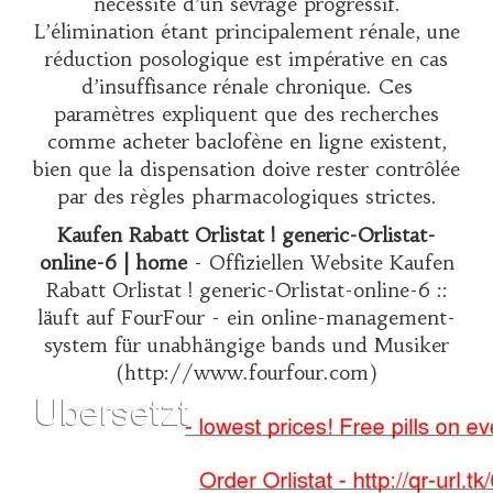
nécessité d’un sevrage progressif.
L’élimination étant principalement rénale, une
réduction posologique est impérative en cas
d’insuffisance rénale chronique. Ces
paramètres expliquent que des recherches
comme
acheter baclofène en ligne
existent,
bien que la dispensation doive rester contrôlée
par des règles pharmacologiques strictes.
Kaufen Rabatt Orlistat ! generic-Orlistat-
online-6 | home
- Offiziellen Website Kaufen
Rabatt Orlistat ! generic-Orlistat-online-6 ::
läuft auf FourFour - ein online-management-
system für unabhängige bands und Musiker
(http://www.fourfour.com)