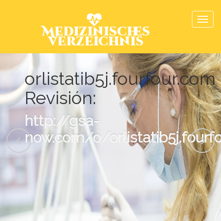
Medizinisches
Verzeichnis
orlistatib5j.fourfour.com
Revisión:
http://gsa-
now.com/o/orlistatib5j.fourf