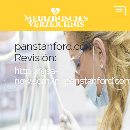
Medizinisches
Verzeichnis
panstanford.com
Revisión:
http://gsa-
now.com/p/panstanford.com