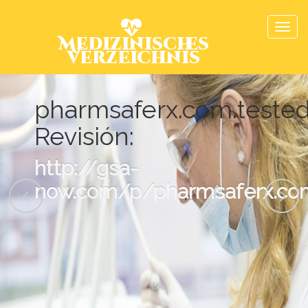
Medizinisches
Verzeichnis
pharmsaferx.com.tested
Revisión:
http://gsa-
now.com/p/pharmsaferx.com