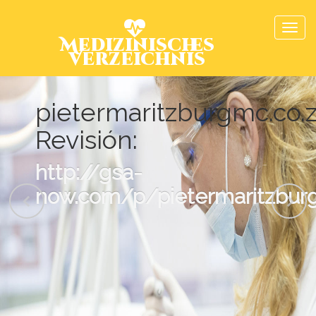
Medizinisches
Verzeichnis
pietermaritzburgmc.co.
Revisión:
http://gsa-
now.com/p/pietermaritzburg