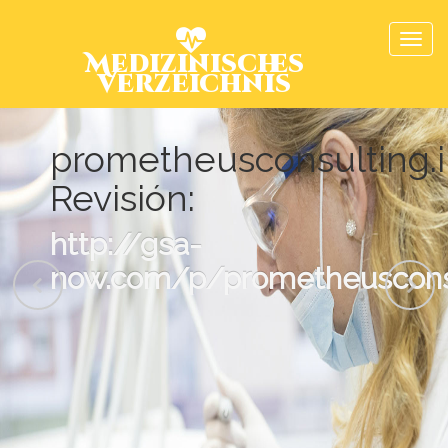
Medizinisches
Verzeichnis
prometheusconsulting.
Revisión:
http://gsa-
now.com/p/prometheusconsu