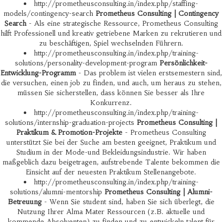
http://prometheusconsulting.in/index.php/staffing-
models/contingency-search
Prometheus Consulting | Contingency
Search
- Als eine strategische Ressource, Prometheus Consulting
hilft Professionell und kreativ getriebene Marken zu rekrutieren und
zu beschäftigen, Spiel wechselnden Führern.
http://prometheusconsulting.in/index.php/training-
solutions/personality-development-program
Persönlichkeit-
Entwicklung-Programm
- Das problem ist vielen erstsemestern sind,
die versuchen, einen job zu finden, und auch, um heraus zu stehen,
müssen Sie sicherstellen, dass können Sie besser als Ihre
Konkurrenz.
http://prometheusconsulting.in/index.php/training-
solutions/internship-graduation-projects
Prometheus Consulting |
Praktikum & Promotion-Projekte
- Prometheus Consulting
unterstützt Sie bei der Suche am besten geeignet, Praktikum und
Studium in der Mode-und Bekleidungsindustrie. Wir haben
maßgeblich dazu beigetragen, aufstrebende Talente bekommen die
Einsicht auf der neuesten Praktikum Stellenangebote.
http://prometheusconsulting.in/index.php/training-
solutions/alumni-mentorship
Prometheus Consulting | Alumni-
Betreuung
- Wenn Sie student sind, haben Sie sich überlegt, die
Nutzung Ihrer Alma Mater Ressourcen (z.B. aktuelle und
kommende Absolventen) zu finden und zu entwickeln talent für