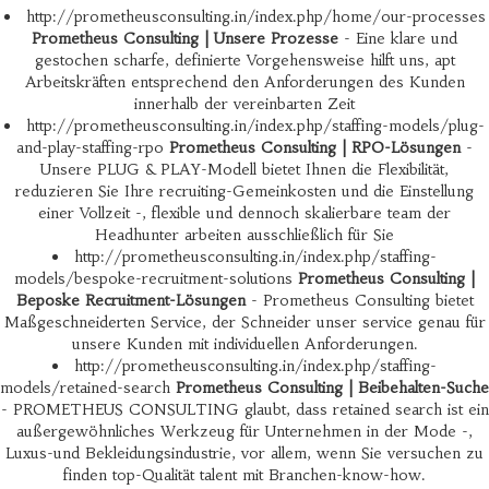
http://prometheusconsulting.in/index.php/home/our-processes
Prometheus Consulting | Unsere Prozesse
- Eine klare und
gestochen scharfe, definierte Vorgehensweise hilft uns, apt
Arbeitskräften entsprechend den Anforderungen des Kunden
innerhalb der vereinbarten Zeit
http://prometheusconsulting.in/index.php/staffing-models/plug-
and-play-staffing-rpo
Prometheus Consulting | RPO-Lösungen
-
Unsere PLUG & PLAY-Modell bietet Ihnen die Flexibilität,
reduzieren Sie Ihre recruiting-Gemeinkosten und die Einstellung
einer Vollzeit -, flexible und dennoch skalierbare team der
Headhunter arbeiten ausschließlich für Sie
http://prometheusconsulting.in/index.php/staffing-
models/bespoke-recruitment-solutions
Prometheus Consulting |
Beposke Recruitment-Lösungen
- Prometheus Consulting bietet
Maßgeschneiderten Service, der Schneider unser service genau für
unsere Kunden mit individuellen Anforderungen.
http://prometheusconsulting.in/index.php/staffing-
models/retained-search
Prometheus Consulting | Beibehalten-Suche
- PROMETHEUS CONSULTING glaubt, dass retained search ist ein
außergewöhnliches Werkzeug für Unternehmen in der Mode -,
Luxus-und Bekleidungsindustrie, vor allem, wenn Sie versuchen zu
finden top-Qualität talent mit Branchen-know-how.