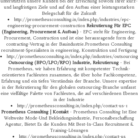
unterstützen unsere Kunden bei der Erreichung sowohl Ihrer kurz-
und langfristigen Ziele und auf den Aufbau einer leistungsstarken
Belegschaft für die Zukunft
http://prometheusconsulting.in/index.php/industries/epc-
engineering-procurement-construction
Rekrutierung Für EPC
(Engineering, Procurement & Aufbau)
- EPC steht für Engineering,
Procurement, Construction und ist eine herausragende form der
contracting-Vertrag in der Bauindustrie.Prometheus Consulting
recruitment-Spezialisten in engineering, Konstruktion und Fertigung
http://prometheusconsulting.in/index.php/industries/outsourcing
Outsourcing (BPO/LPO/RPO) Industrie, Rekrutierung
- Bei
Prometheus, wir haben Erfahrung mit kompetenter Technik-
orientierten Fachleuten zusammen, die über hohe Fachkompetenz,
Erfahrung und ein tiefes Verständnis der Branche. Unsere expertise
in der Rekrutierung für den globalen outsourcing-Branche umfasst
eine vielfältige Palette von Fachleuten, die auf verschiedenen Ebenen
in der Industrie
http://prometheusconsulting.in/index.php/contact-us-1
Prometheus Consulting | Kontakt
- Prometheus Consulting Ist Eine
Weltweite Mode-Und Bekleidungsindustrie, Personalbeschaffung
Agentur, Bietet Es die Kunden Mit Best-In-Class Recruitment &
Training-Lösungen
http://prometheusconsulting.in/index.php/contact-us