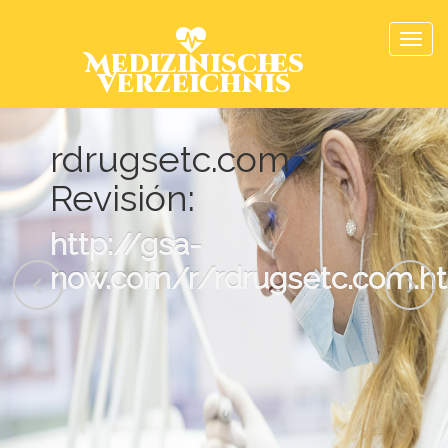
Medizinisches
Verzeichnis
rdrugsetc.com
Revisión:
http://gsa-
now.com/r/rdrugsetc.com.h