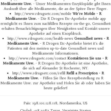
Medikamente Usw.
- Unser Medikamenten-Enzyklopädie gibt Ihnen
Auskunft über alle Medikamente, die an der Spitze Ihrer Finger.
http://www.rdrugsetc.com/mobile
Wir're Mobile - R
Medikamente Usw.
- Die R Drogen Etc-Apotheke mobile app
ermöglicht es Ihnen zum nachfüllen Rezepte on-the-go, Gesundheit
erhalten Benachrichtigungen über Neuigkeiten und Kontakt unsere
Apotheke auf einen Knopfdruck.
http://www.rdrugsetc.com/health-news
Gesundheit news - R
Medikamente Usw.
- R Drogen Etc-Apotheke bietet it's die
Patienten mit den meisten up-to-date Gesundheit news und
Medikamente Informationen.
http://www.rdrugsetc.com/contact
Kontaktieren Sie uns - R
Medikamente Usw.
- R Drogen Etc-Apotheke ist eine Apotheke,
die sich auf Alexander St Rochester, NY.
http://www.rdrugsetc.com/refill
Refill a Prescription - R
Medikamente Usw.
- Füllen Sie Ihre Rezeptbestellung zu R
Medikamente Usw. zur Apotheke und Holen Sie ab oder haben Sie
heute geliefert!
País: 198.101.128.118, Nordamerika, US
Ciudad: -98.3987 Texas, Vereinigte Staaten