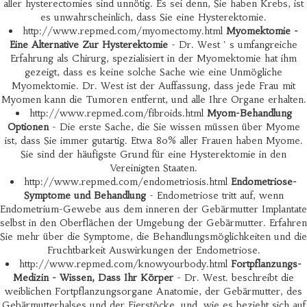
aller hysterectomies sind unnötig. Es sei denn, Sie haben Krebs, ist
es unwahrscheinlich, dass Sie eine Hysterektomie.
http://www.repmed.com/myomectomy.html
Myomektomie -
Eine Alternative Zur Hysterektomie
- Dr. West ' s umfangreiche
Erfahrung als Chirurg, spezialisiert in der Myomektomie hat ihm
gezeigt, dass es keine solche Sache wie eine Unmögliche
Myomektomie. Dr. West ist der Auffassung, dass jede Frau mit
Myomen kann die Tumoren entfernt, und alle Ihre Organe erhalten.
http://www.repmed.com/fibroids.html
Myom-Behandlung
Optionen
- Die erste Sache, die Sie wissen müssen über Myome
ist, dass Sie immer gutartig. Etwa 80% aller Frauen haben Myome.
Sie sind der häufigste Grund für eine Hysterektomie in den
Vereinigten Staaten.
http://www.repmed.com/endometriosis.html
Endometriose-
Symptome und Behandlung
- Endometriose tritt auf, wenn
Endometrium-Gewebe aus dem inneren der Gebärmutter Implantate
selbst in den Oberflächen der Umgebung der Gebärmutter. Erfahren
Sie mehr über die Symptome, die Behandlungsmöglichkeiten und die
Fruchtbarkeit Auswirkungen der Endometriose.
http://www.repmed.com/knowyourbody.html
Fortpflanzungs-
Medizin - Wissen, Dass Ihr Körper
- Dr. West. beschreibt die
weiblichen Fortpflanzungsorgane Anatomie, der Gebärmutter, des
Gebärmutterhalses und der Eierstöcke, und, wie es bezieht sich auf