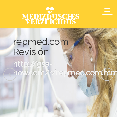
Medizinisches
Verzeichnis
repmed.com
Revisión:
http://gsa-
now.com/r/repmed.com.htm