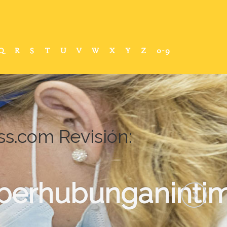
Q
R
S
T
U
V
W
X
Y
Z
0-9
s.com Revisión:
erhubunganintim