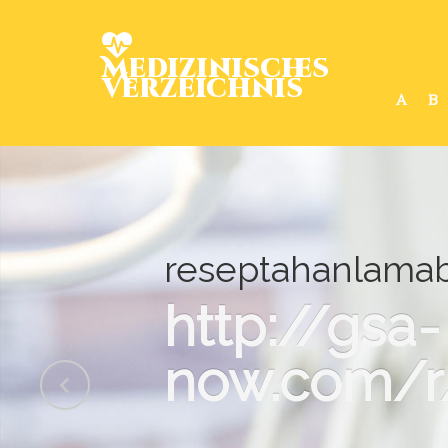
Medizinisches
Verzeichnis
A
B
reseptahanlamab
http://gsa-
now.com/r