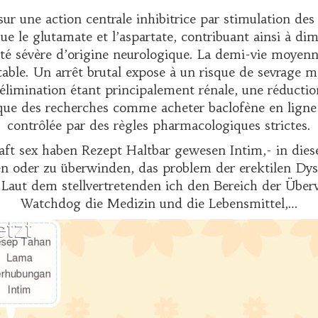
ur une action centrale inhibitrice par stimulation d
ue le glutamate et l’aspartate, contribuant ainsi à dim
té sévère d’origine neurologique. La demi-vie moyenne 
ble. Un arrêt brutal expose à un risque de sevrage ma
L’élimination étant principalement rénale, une réductio
t que des recherches comme
acheter baclofène en ligne
contrôlée par des règles pharmacologiques strictes.
aft sex haben Rezept Haltbar gewesen Intim,- in d
n oder zu überwinden, das problem der erektilen Dys
o. "Laut dem stellvertretenden ich den Bereich der 
Watchdog die Medizin und die Lebensmittel,…