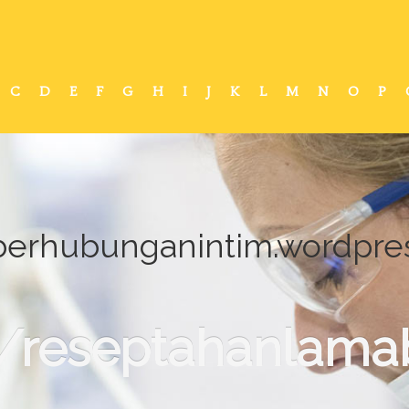
C
D
E
F
G
H
I
J
K
L
M
N
O
P
erhubunganintim.wordpres
/reseptahanlamab