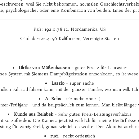
beschweren, weil Sie nicht bekommen, normalen Geschlechtsverke
he, psychologische, oder eine Kombination von beiden. Eines der pr
País: 192.0.78.12, Nordamerika, US
Ciudad: -122.4156 Kalifornien, Vereinigte Staaten
Ulrike von Mäßenhausen
- guter Ersatz für Laurastar
ieses System mit Siemens Dampfbügelstation entschieden, es ist wese
Laszlo
- super sache
ich Fahrrad fahren kann, mit der ganzen Familie, wo man will. Ic
A. Rebs
- nie mehr ohne :)
ter/Frühjahr - und da hauptsächlich zum lernen. Man bleibt länger 
Kunde aus Reinbek
- Sehr gutes Preis-Leistungsverhältnis
t so zufrieden. Die Kamera jetzt ist wirklich für meine Bedürfnisse
Leistung für wenig Geld, genau wie ich es wollte. Der Akku ist auch
rudi
- recht ordentlich