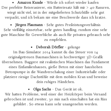
Amazon Kunde
- Würde ich sofort wieder kaufen
Der perfekte Reiserasierer, ein Batteriesatz hält mir > 40 Rasuren,
wiegt nicht viel, ist in der mitgelieferten Schutzhülle sehr gut
verpackt, und ich bekam nie eine Beschwerde dass ich kratze.
Jürgen Plaumann
- Sehr gutes Preileistungsverhältnis
Sehr vielfältig einsetzbar, sehr gutes handling, rundum eine sehr
gute Maschine für Gewerbliche als auch für privaten gebrauch sehr
zu empfehlen.
Deborah Dörfler
- gelunge
Im Bau-Simulator 2014 kannst du das Steuer von 14
originalgetreuen Baumaschinen in hochwertiger 3D-Grafik
übernehmen. Baggere mit realistischen Maschinen das Fundament
eines Einfamilienhauses, gieße Beton mit einer haushohen
Betonpumpe in die Wandverschalung einer Industriehalle oder
platziere riesige Dachstühle mit dem mobilen Kran und beweise
dein ruhiges Händchen.
Olga Sachs
- Das Gerät ist ok.
Wir hatten Probleme, weil einer der Heizkörper beim Versand
gebrochen ist und zweiter, 30 min nach einschalten hat ein Riss
gebildet . So etwas kann sehr unangenehm werden.