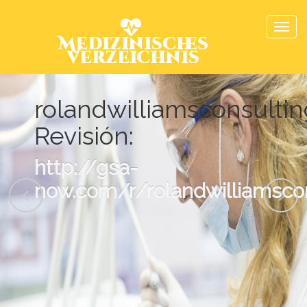
Medizinisches
Verzeichnis
rolandwilliamsconsulti
Revisión:
http://gsa-
now.com/r/rolandwilliamsco