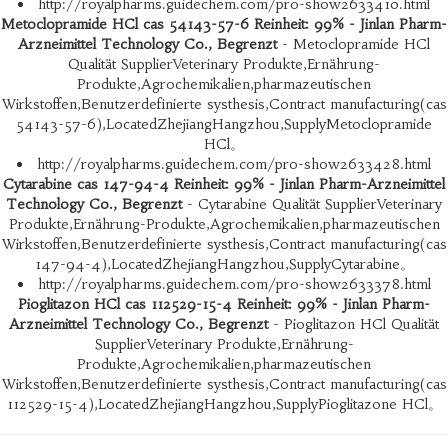
http://royalpharms.guidechem.com/pro-show2633410.html
Metoclopramide HCl cas 54143-57-6 Reinheit: 99% - Jinlan Pharm-
Arzneimittel Technology Co., Begrenzt
- Metoclopramide HCl
Qualität SupplierVeterinary Produkte,Ernährung-
Produkte,Agrochemikalien,pharmazeutischen
Wirkstoffen,Benutzerdefinierte systhesis,Contract manufacturing(cas
54143-57-6),LocatedZhejiangHangzhou,SupplyMetoclopramide
HCl。
http://royalpharms.guidechem.com/pro-show2633428.html
Cytarabine cas 147-94-4 Reinheit: 99% - Jinlan Pharm-Arzneimittel
Technology Co., Begrenzt
- Cytarabine Qualität SupplierVeterinary
Produkte,Ernährung-Produkte,Agrochemikalien,pharmazeutischen
Wirkstoffen,Benutzerdefinierte systhesis,Contract manufacturing(cas
147-94-4),LocatedZhejiangHangzhou,SupplyCytarabine。
http://royalpharms.guidechem.com/pro-show2633378.html
Pioglitazon HCl cas 112529-15-4 Reinheit: 99% - Jinlan Pharm-
Arzneimittel Technology Co., Begrenzt
- Pioglitazon HCl Qualität
SupplierVeterinary Produkte,Ernährung-
Produkte,Agrochemikalien,pharmazeutischen
Wirkstoffen,Benutzerdefinierte systhesis,Contract manufacturing(cas
112529-15-4),LocatedZhejiangHangzhou,SupplyPioglitazone HCl。