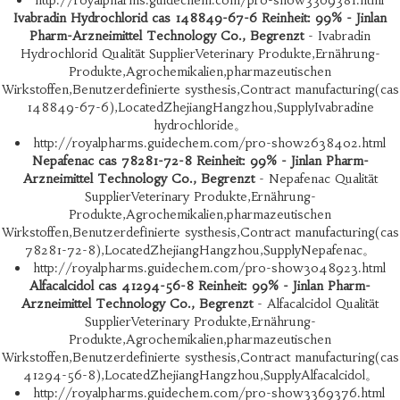
http://royalpharms.guidechem.com/pro-show3369381.html
Ivabradin Hydrochlorid cas 148849-67-6 Reinheit: 99% - Jinlan
Pharm-Arzneimittel Technology Co., Begrenzt
- Ivabradin
Hydrochlorid Qualität SupplierVeterinary Produkte,Ernährung-
Produkte,Agrochemikalien,pharmazeutischen
Wirkstoffen,Benutzerdefinierte systhesis,Contract manufacturing(cas
148849-67-6),LocatedZhejiangHangzhou,SupplyIvabradine
hydrochloride。
http://royalpharms.guidechem.com/pro-show2638402.html
Nepafenac cas 78281-72-8 Reinheit: 99% - Jinlan Pharm-
Arzneimittel Technology Co., Begrenzt
- Nepafenac Qualität
SupplierVeterinary Produkte,Ernährung-
Produkte,Agrochemikalien,pharmazeutischen
Wirkstoffen,Benutzerdefinierte systhesis,Contract manufacturing(cas
78281-72-8),LocatedZhejiangHangzhou,SupplyNepafenac。
http://royalpharms.guidechem.com/pro-show3048923.html
Alfacalcidol cas 41294-56-8 Reinheit: 99% - Jinlan Pharm-
Arzneimittel Technology Co., Begrenzt
- Alfacalcidol Qualität
SupplierVeterinary Produkte,Ernährung-
Produkte,Agrochemikalien,pharmazeutischen
Wirkstoffen,Benutzerdefinierte systhesis,Contract manufacturing(cas
41294-56-8),LocatedZhejiangHangzhou,SupplyAlfacalcidol。
http://royalpharms.guidechem.com/pro-show3369376.html