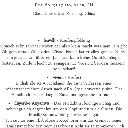
País: 60.191.57.219, Asien, CN
Ciudad: 120.1614 Zhejiang, China
leavdk
- Kaufempfehlung
Optisch sehr schöner Mixer der alles klein macht was man rein gibt.
Ob gefrorenes Obst oder Nüsse, bisher hat er alles gemixt. Nutze
ihn jetzt schon über ein Jahr und kann keine Qualitätsmängel
feststellen. Zudem leicht zu reinigen nur Vorsicht bei den messern,
sehr scharf!
Vivien
- Perfect
Enthält alle APA Richtlinien die zum Verfassen einer
wissenschaftlichen Arbeit nach APA-Style notwendig sind. Das
Handbuch erspart langes Zusammengesuche im Internet
Enyeribe Anyanwu
- Das Produkt ist leichtgewichtig und
schmiegt sich angenehm um den Kopf und um die Ohren. Die
Musik/Soundwiedergabe ist sehr gut.
Ich suchte einen kabellosen Kopfhörer um das Gemüt meiner
Familienangehörigen beim Jazzhören nicht zu strappazieren. Ich