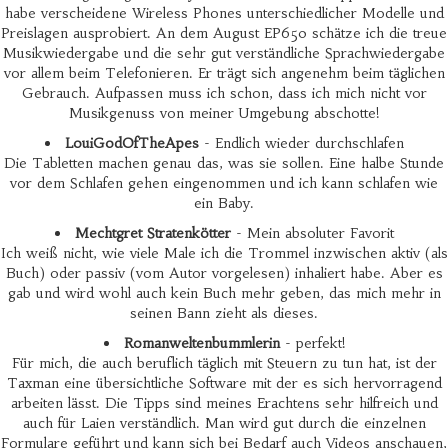
habe verscheidene Wireless Phones unterschiedlicher Modelle und
Preislagen ausprobiert. An dem August EP650 schätze ich die treue
Musikwiedergabe und die sehr gut verständliche Sprachwiedergabe
vor allem beim Telefonieren. Er trägt sich angenehm beim täglichen
Gebrauch. Aufpassen muss ich schon, dass ich mich nicht vor
Musikgenuss von meiner Umgebung abschotte!
LouiGodOfTheApes
- Endlich wieder durchschlafen
Die Tabletten machen genau das, was sie sollen. Eine halbe Stunde
vor dem Schlafen gehen eingenommen und ich kann schlafen wie
ein Baby.
Mechtgret Stratenkötter
- Mein absoluter Favorit
Ich weiß nicht, wie viele Male ich die Trommel inzwischen aktiv (als
Buch) oder passiv (vom Autor vorgelesen) inhaliert habe. Aber es
gab und wird wohl auch kein Buch mehr geben, das mich mehr in
seinen Bann zieht als dieses.
Romanweltenbummlerin
- perfekt!
Für mich, die auch beruflich täglich mit Steuern zu tun hat, ist der
Taxman eine übersichtliche Software mit der es sich hervorragend
arbeiten lässt. Die Tipps sind meines Erachtens sehr hilfreich und
auch für Laien verständlich. Man wird gut durch die einzelnen
Formulare geführt und kann sich bei Bedarf auch Videos anschauen,