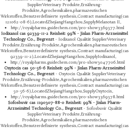
SupplierVeterinary Produkte,Ernährung-
Produkte,Agrochemikalien,pharmazeutischen
Wirkstoffen,Benutzerdefinierte systhesis,Contract manufacturing(cas
121062-08-6),LocatedZhejiangHangzhou,SupplyMelanotan II。
http://royalpharms.guidechem.com/pro-show3369377.html
Iodixanol cas 92339-11-2 Reinheit: 99% - Jinlan Pharm-Arzneimittel
Technology Co., Begrenzt
- Iodixanol Qualität SupplierVeterinary
Produkte,Ernährung-Produkte,Agrochemikalien,pharmazeutischen
Wirkstoffen,Benutzerdefinierte systhesis,Contract manufacturing(cas
92339-11-2),LocatedZhejiangHangzhou,SupplyIodixanol。
http://royalpharms.guidechem.com/pro-show3047706.html
Oxytocin cas 50-56-6 Reinheit: 99% - Jinlan Pharm-Arzneimittel
Technology Co., Begrenzt
- Oxytocin Qualität SupplierVeterinary
Produkte,Ernährung-Produkte,Agrochemikalien,pharmazeutischen
Wirkstoffen,Benutzerdefinierte systhesis,Contract manufacturing(cas
50-56-6),LocatedZhejiangHangzhou,SupplyOxytocin。
http://royalpharms.guidechem.com/pro-show3369378.html
Sofosbuvir cas 1190307-88-0 Reinheit: 99% - Jinlan Pharm-
Arzneimittel Technology Co., Begrenzt
- Sofosbuvir Qualität
SupplierVeterinary Produkte,Ernährung-
Produkte,Agrochemikalien,pharmazeutischen
Wirkstoffen,Benutzerdefinierte systhesis,Contract manufacturing(cas