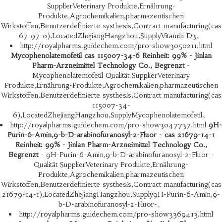
SupplierVeterinary Produkte,Ernährung-
Produkte,Agrochemikalien,pharmazeutischen
Wirkstoffen,Benutzerdefinierte systhesis,Contract manufacturing(cas
67-97-0),LocatedZhejiangHangzhou,SupplyVitamin D3。
http://royalpharms.guidechem.com/pro-show3050211.html
Mycophenolatemofetil cas 115007-34-6 Reinheit: 99% - Jinlan
Pharm-Arzneimittel Technology Co., Begrenzt
-
Mycophenolatemofetil Qualität SupplierVeterinary
Produkte,Ernährung-Produkte,Agrochemikalien,pharmazeutischen
Wirkstoffen,Benutzerdefinierte systhesis,Contract manufacturing(cas
115007-34-
6),LocatedZhejiangHangzhou,SupplyMycophenolatemofetil。
http://royalpharms.guidechem.com/pro-show3047737.html
9H-
Purin-6-Amin,9-b-D-arabinofuranosyl-2-Fluor - cas 21679-14-1
Reinheit: 99% - Jinlan Pharm-Arzneimittel Technology Co.,
Begrenzt
- 9H-Purin-6-Amin,9-b-D-arabinofuranosyl-2-Fluor -
Qualität SupplierVeterinary Produkte,Ernährung-
Produkte,Agrochemikalien,pharmazeutischen
Wirkstoffen,Benutzerdefinierte systhesis,Contract manufacturing(cas
21679-14-1),LocatedZhejiangHangzhou,Supply9H-Purin-6-Amin,9-
b-D-arabinofuranosyl-2-Fluor-。
http://royalpharms.guidechem.com/pro-show3369413.html