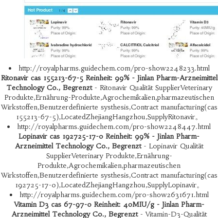
http://royalpharms.guidechem.com/pro-show2248233.html
Ritonavir cas 155213-67-5 Reinheit: 99% - Jinlan Pharm-Arzneimittel
Technology Co., Begrenzt
- Ritonavir Qualität SupplierVeterinary
Produkte,Ernährung-Produkte,Agrochemikalien,pharmazeutischen
Wirkstoffen,Benutzerdefinierte systhesis,Contract manufacturing(cas
155213-67-5),LocatedZhejiangHangzhou,SupplyRitonavir。
http://royalpharms.guidechem.com/pro-show2248447.html
Lopinavir cas 192725-17-0 Reinheit: 99% - Jinlan Pharm-
Arzneimittel Technology Co., Begrenzt
- Lopinavir Qualität
SupplierVeterinary Produkte,Ernährung-
Produkte,Agrochemikalien,pharmazeutischen
Wirkstoffen,Benutzerdefinierte systhesis,Contract manufacturing(cas
192725-17-0),LocatedZhejiangHangzhou,SupplyLopinavir。
http://royalpharms.guidechem.com/pro-show2631671.html
Vitamin D3 cas 67-97-0 Reinheit: 40MIU/g - Jinlan Pharm-
Arzneimittel Technology Co., Begrenzt
- Vitamin-D3-Qualität