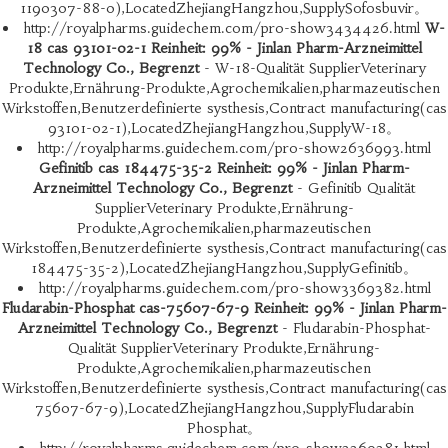
1190307-88-0),LocatedZhejiangHangzhou,SupplySofosbuvir。
http://royalpharms.guidechem.com/pro-show3434426.html
W-
18 cas 93101-02-1 Reinheit: 99% - Jinlan Pharm-Arzneimittel
Technology Co., Begrenzt
- W-18-Qualität SupplierVeterinary
Produkte,Ernährung-Produkte,Agrochemikalien,pharmazeutischen
Wirkstoffen,Benutzerdefinierte systhesis,Contract manufacturing(cas
93101-02-1),LocatedZhejiangHangzhou,SupplyW-18。
http://royalpharms.guidechem.com/pro-show2636993.html
Gefinitib cas 184475-35-2 Reinheit: 99% - Jinlan Pharm-
Arzneimittel Technology Co., Begrenzt
- Gefinitib Qualität
SupplierVeterinary Produkte,Ernährung-
Produkte,Agrochemikalien,pharmazeutischen
Wirkstoffen,Benutzerdefinierte systhesis,Contract manufacturing(cas
184475-35-2),LocatedZhejiangHangzhou,SupplyGefinitib。
http://royalpharms.guidechem.com/pro-show3369382.html
Fludarabin-Phosphat cas-75607-67-9 Reinheit: 99% - Jinlan Pharm-
Arzneimittel Technology Co., Begrenzt
- Fludarabin-Phosphat-
Qualität SupplierVeterinary Produkte,Ernährung-
Produkte,Agrochemikalien,pharmazeutischen
Wirkstoffen,Benutzerdefinierte systhesis,Contract manufacturing(cas
75607-67-9),LocatedZhejiangHangzhou,SupplyFludarabin
Phosphat。