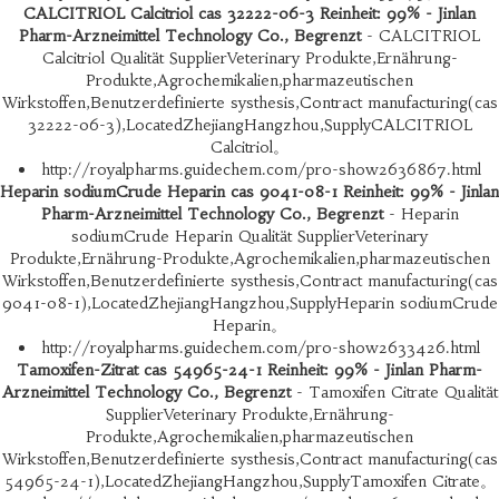
CALCITRIOL Calcitriol cas 32222-06-3 Reinheit: 99% - Jinlan
Pharm-Arzneimittel Technology Co., Begrenzt
- CALCITRIOL
Calcitriol Qualität SupplierVeterinary Produkte,Ernährung-
Produkte,Agrochemikalien,pharmazeutischen
Wirkstoffen,Benutzerdefinierte systhesis,Contract manufacturing(cas
32222-06-3),LocatedZhejiangHangzhou,SupplyCALCITRIOL
Calcitriol。
http://royalpharms.guidechem.com/pro-show2636867.html
Heparin sodiumCrude Heparin cas 9041-08-1 Reinheit: 99% - Jinlan
Pharm-Arzneimittel Technology Co., Begrenzt
- Heparin
sodiumCrude Heparin Qualität SupplierVeterinary
Produkte,Ernährung-Produkte,Agrochemikalien,pharmazeutischen
Wirkstoffen,Benutzerdefinierte systhesis,Contract manufacturing(cas
9041-08-1),LocatedZhejiangHangzhou,SupplyHeparin sodiumCrude
Heparin。
http://royalpharms.guidechem.com/pro-show2633426.html
Tamoxifen-Zitrat cas 54965-24-1 Reinheit: 99% - Jinlan Pharm-
Arzneimittel Technology Co., Begrenzt
- Tamoxifen Citrate Qualität
SupplierVeterinary Produkte,Ernährung-
Produkte,Agrochemikalien,pharmazeutischen
Wirkstoffen,Benutzerdefinierte systhesis,Contract manufacturing(cas
54965-24-1),LocatedZhejiangHangzhou,SupplyTamoxifen Citrate。