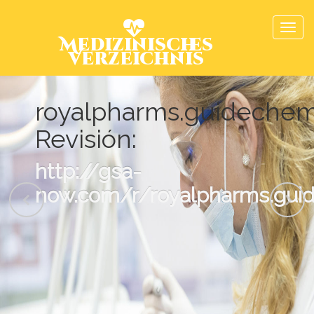
Medizinisches
Verzeichnis
royalpharms.guideche
Revisión:
http://gsa-
now.com/r/royalpharms.gui