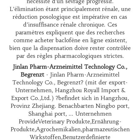
nécessité d’un sevrage progressif.
L’élimination étant principalement rénale, une
réduction posologique est impérative en cas
d’insuffisance rénale chronique. Ces
paramètres expliquent que des recherches
comme
acheter baclofène en ligne
existent,
bien que la dispensation doive rester contrôlée
par des règles pharmacologiques strictes.
Jinlan Pharm-Arzneimittel Technology Co.,
Begrenzt
- Jinlan Pharm-Arzneimittel
Technology Co., Begrenzt? (mit der export-
Unternehmen, Hangzhou Royall Import &
Export Co.,Ltd.) ?befindet sich in Hangzhou,
Provinz Zhejiang. Benachbarten Ningbo port,
Shanghai port, ... Unternehmen
ProvideVeterinary Produkte,Ernährung-
Produkte,Agrochemikalien,pharmazeutischen
Wirkstoffen,Benutzerdefinierte