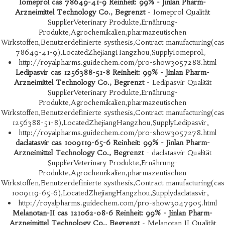
Iomeprol cas 78649-41-9 Reinheit: 99% - Jinlan Pharm-
Arzneimittel Technology Co., Begrenzt
- Iomeprol Qualität
SupplierVeterinary Produkte,Ernährung-
Produkte,Agrochemikalien,pharmazeutischen
Wirkstoffen,Benutzerdefinierte systhesis,Contract manufacturing(cas
78649-41-9),LocatedZhejiangHangzhou,SupplyIomeprol。
http://royalpharms.guidechem.com/pro-show3057288.html
Ledipasvir cas 1256388-51-8 Reinheit: 99% - Jinlan Pharm-
Arzneimittel Technology Co., Begrenzt
- Ledipasvir Qualität
SupplierVeterinary Produkte,Ernährung-
Produkte,Agrochemikalien,pharmazeutischen
Wirkstoffen,Benutzerdefinierte systhesis,Contract manufacturing(cas
1256388-51-8),LocatedZhejiangHangzhou,SupplyLedipasvir。
http://royalpharms.guidechem.com/pro-show3057278.html
daclatasvir cas 1009119-65-6 Reinheit: 99% - Jinlan Pharm-
Arzneimittel Technology Co., Begrenzt
- daclatasvir Qualität
SupplierVeterinary Produkte,Ernährung-
Produkte,Agrochemikalien,pharmazeutischen
Wirkstoffen,Benutzerdefinierte systhesis,Contract manufacturing(cas
1009119-65-6),LocatedZhejiangHangzhou,Supplydaclatasvir。
http://royalpharms.guidechem.com/pro-show3047905.html
Melanotan-II cas 121062-08-6 Reinheit: 99% - Jinlan Pharm-
Arzneimittel Technology Co., Begrenzt
- Melanotan II Qualität