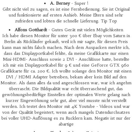
A. Berney
- Super !
Gibt nicht viel zu sagen, es ist eine Fernbedienung. Sie ist Original
und funktionierte auf ersten Anhieb. Meine Eltern sind sehr
zufrieden und lobten die schnelle Lieferung. Tip Top
Alfons Gotthardt
- Gutes Gerät mit vielen Möglichkeiten
Ich habe diesen Monitor für unter 300 € über Ebay vom Saturn in
Berlin als Rückläufer gekauft, weil ich mir sagte, für diesen Preis
kann man nichts falsch machen. Nach dem Auspacken merkte ich,
dass das Displayportkabel fehlte, da meine Grafikkarte nur einen
Mini-HDMI- Anschluss sowie 2 DVI - Anschlüsse hatte, bestellte
ich mir ein Displayportkabel für 9 € und eine GeForce GTX 960
Grafikkarte für ca. 200 €. Ich wollte solange den Monitor mit einen
DVI / HDMI Adapter betreiben, bekam aber kein Bild auf den
Monitor. Als dann alles da und angeschlossen war, war ich angehm
überrascht. Die Bildqualität war echt überraschend gut, das
gewöhnungsbedürftige Einstellen der optimalen Werte gelang nach
kurzer Eingewöhnung sehr gut, aber viel musste nicht verstellt
werden. Ich testet den Monitor mit 4K Youtube - Videos und war
von der Qualität begeistert, wenn auch mangels Datendurchsatzes
bei voller UHD-Auflösung es zu Rucklern kam. Negativ ist nur der
abartige