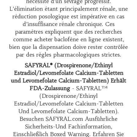
nécessité d’un sevrage progressif.
L’élimination étant principalement rénale, une
réduction posologique est impérative en cas
d’insuffisance rénale chronique. Ces
paramètres expliquent que des recherches
comme
acheter baclofène en ligne
existent,
bien que la dispensation doive rester contrôlée
par des règles pharmacologiques strictes.
SAFYRAL® (Drospirenone/Ethinyl
Estradiol/Levomefolate Calcium-Tabletten
und Levomefolate Calcium-Tabletten) Erhält
FDA-Zulassung
- SAFYRAL™
(Drospirenone/Ethinyl
Estradiol/Levomefolate Calcium-Tabletten
Und Levomefolate Calcium-Tabletten).
Besuchen SAFYRAL.com Ausführliche
Sicherheits-Und Fachinformation,
Einschließlich Boxed Warning. Erfahren Sie