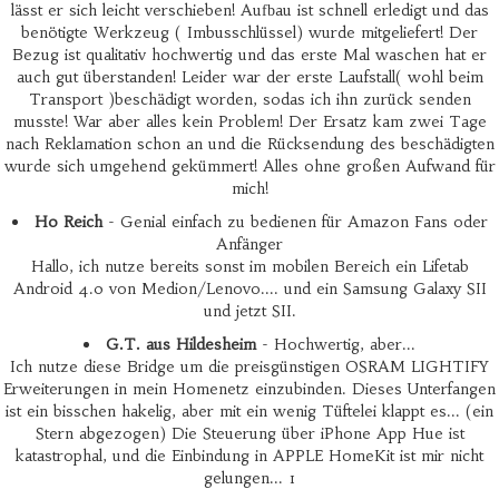
lässt er sich leicht verschieben! Aufbau ist schnell erledigt und das
benötigte Werkzeug ( Imbusschlüssel) wurde mitgeliefert! Der
Bezug ist qualitativ hochwertig und das erste Mal waschen hat er
auch gut überstanden! Leider war der erste Laufstall( wohl beim
Transport )beschädigt worden, sodas ich ihn zurück senden
musste! War aber alles kein Problem! Der Ersatz kam zwei Tage
nach Reklamation schon an und die Rücksendung des beschädigten
wurde sich umgehend gekümmert! Alles ohne großen Aufwand für
mich!
Ho Reich
- Genial einfach zu bedienen für Amazon Fans oder
Anfänger
Hallo, ich nutze bereits sonst im mobilen Bereich ein Lifetab
Android 4.0 von Medion/Lenovo.... und ein Samsung Galaxy SII
und jetzt SII.
G.T. aus Hildesheim
- Hochwertig, aber...
Ich nutze diese Bridge um die preisgünstigen OSRAM LIGHTIFY
Erweiterungen in mein Homenetz einzubinden. Dieses Unterfangen
ist ein bisschen hakelig, aber mit ein wenig Tüftelei klappt es... (ein
Stern abgezogen) Die Steuerung über iPhone App Hue ist
katastrophal, und die Einbindung in APPLE HomeKit ist mir nicht
gelungen... 1