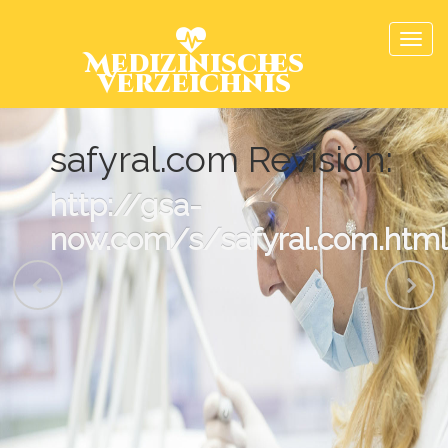
Medizinisches
Verzeichnis
safyral.com Revisión:
http://gsa-
now.com/s/safyral.com.html