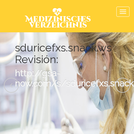
Medizinisches
Verzeichnis
sduricefxs.snack.ws
Revisión:
http://gsa-
now.com/s/sduricefxs.snack