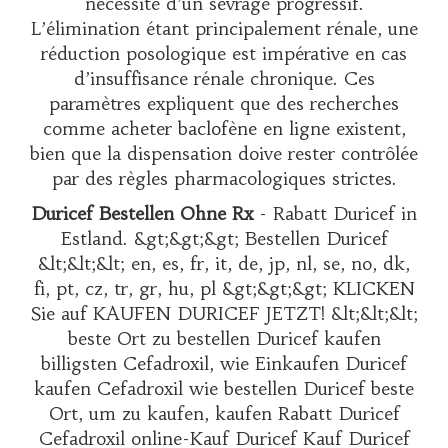
nécessité d’un sevrage progressif.
L’élimination étant principalement rénale, une
réduction posologique est impérative en cas
d’insuffisance rénale chronique. Ces
paramètres expliquent que des recherches
comme
acheter baclofène en ligne
existent,
bien que la dispensation doive rester contrôlée
par des règles pharmacologiques strictes.
Duricef Bestellen Ohne Rx
- Rabatt Duricef in
Estland. &gt;&gt;&gt; Bestellen Duricef
&lt;&lt;&lt; en, es, fr, it, de, jp, nl, se, no, dk,
fi, pt, cz, tr, gr, hu, pl &gt;&gt;&gt; KLICKEN
Sie auf KAUFEN DURICEF JETZT! &lt;&lt;&lt;
beste Ort zu bestellen Duricef kaufen
billigsten Cefadroxil, wie Einkaufen Duricef
kaufen Cefadroxil wie bestellen Duricef beste
Ort, um zu kaufen, kaufen Rabatt Duricef
Cefadroxil online-Kauf Duricef Kauf Duricef