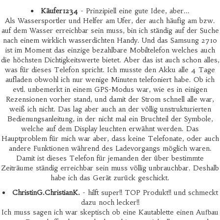
Käufer1234
- Prinzipiell eine gute Idee, aber...
Als Wassersportler und Helfer am Ufer, der auch häufig am bzw.
auf dem Wasser erreichbar sein muss, bin ich ständig auf der Suche
nach einem wirklich wasserdichten Handy. Und das Samsung 2710
ist im Moment das einzige bezahlbare Mobiltelefon welches auch
die höchsten Dichtigkeitswerte bietet. Aber das ist auch schon alles,
was für dieses Telefon spricht. Ich musste den Akku alle 4 Tage
aufladen obwohl ich nur wenige Minuten telefoniert habe. Ob ich
evtl. unbemerkt in einem GPS-Modus war, wie es in einigen
Rezensionen vorher stand, und damit der Strom schnell alle war,
weiß ich nicht. Das lag aber auch an der völlig unstrukturierten
Bedienungsanleitung, in der nicht mal ein Bruchteil der Symbole,
welche auf dem Display leuchten erwähnt werden. Das
Hauptproblem für mich war aber, dass keine Telefonate, oder auch
andere Funktionen während des Ladevorgangs möglich waren.
Damit ist dieses Telefon für jemanden der über bestimmte
Zeiträume ständig erreichbar sein muss völlig unbrauchbar. Deshalb
habe ich das Gerät zurück geschickt.
ChristinG.ChristianK.
- hilft super!! TOP Produkt!! und schmeckt
dazu noch lecker!!
Ich muss sagen ich war skeptisch ob eine Kautablette einen Aufbau