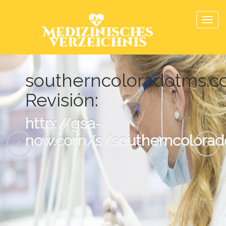
Medizinisches
Verzeichnis
southerncoloradotms.
Revisión:
http://gsa-
now.com/s/southerncolorad