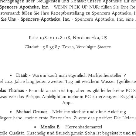
hrichtigungen über Neuigkeiten und Kontakt unsere Apotheke auf ei
- Spencers-Apotheke, Inc.
- WENN PICK-UP NUR: füllen Sie Ihre Reze
and: füllen Sie Ihre Rezeptbestellung zu Spencers Apotheke, Inc.
 Sie Uns - Spencers-Apotheke, Inc.
- Spencers Apotheke, Inc. eine A
País: 198.101.128.118, Nordamerika, US
Ciudad: -98.3987 Texas, Vereinigte Staaten
Frank
- Warum kauft man eigentlich Markenhersteller ?
ef ca.4 Jahre lang jeden zweiten Tag mit weichem Wasser (gefiltert
olas Thomas
- Produkt an sich ist top, aber es gibt leider keine PC 
etwas wie das Philipps Ambilight an meinem PC zu erzeugen. Es gibt a
Apps.
Michael Gruner
- Nicht montierbar und ohne Anleitung
ärgert habe, meine erste Rezension. Zuerst das positive: Die Lief
Monika E.
- Herrenbademantel
olle Qualität. Kuschelig und flauschig,mein Sohn ist begeistert und t