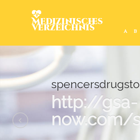
Medizinisches
Verzeichnis
A
B
spencersdrugsto
http://gsa-
now.com/s