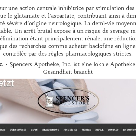
ur une action centrale inhibitrice par stimulation d
ue le glutamate et l’aspartate, contribuant ainsi à dim
té sévère d’origine neurologique. La demi-vie moyenne 
ble. Un arrêt brutal expose à un risque de sevrage ma
L’élimination étant principalement rénale, une réductio
t que des recherches comme
acheter baclofène en ligne
contrôlée par des règles pharmacologiques strictes.
c.
- Spencers Apotheke, Inc. ist eine lokale Apotheke 
Gesundheit braucht