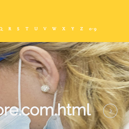
Q
R
S
T
U
V
W
X
Y
Z
0-9
re.com.html