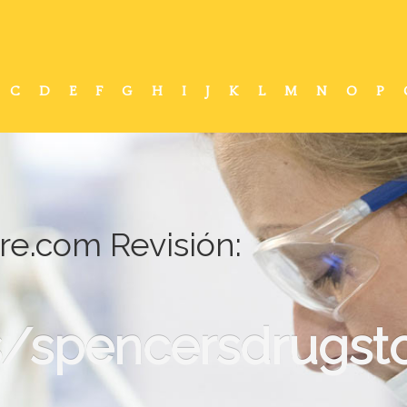
C
D
E
F
G
H
I
J
K
L
M
N
O
P
re.com Revisión:
/spencersdrugsto